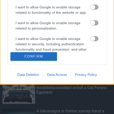
I want to allow Google to enable storage
Energiaválság: az éjszakai fordulat
related to functionality of the website or app.
bizakodásra ad okot
I want to allow Google to enable storage
related to personalization.
I want to allow Google to enable storage
Túlfogyasztás napja - július 30-ra
felhasználta az emberiség a Föld egész
related to security, including authentication
évre elegendő erőforrásait
functionality and fraud prevention, and other
user protection.
CONFIRM
KIEMELT
Data Deletion
Data Access
Privacy Policy
Kecskeméten is szakirányú
továbbképzésekkel erősít a Gál Ferenc
Egyetem
A lakosságra is fontos szerep hárul a