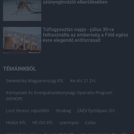
szúnyoginvázió elkerülésében
Túlfogyasztás napja - július 30-ra
felhasználta az emberiség a Föld egész
évre elegendő erőforrásait
TÉMÁINKBÓL
Swietelsky Magyarország Kft.
Ke-Víz 21 Zrt.
Környezeti és Energiahatékonysági Operatív Program
(KEHOP)
Liszt Ferenc repülőtér
Strabag
ZÁÉV Építőipari Zrt.
Hódút Kft.
HE-DO Kft.
szennyvíz
Colas