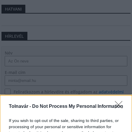
HATVANI
HÍRLEVÉL
Név
E-mail cím
Feliratkozom a hírlevélre és elfogadom az
adatvédelmi
szabályzatot!
Tolnavár -
Do Not Process My Personal Information
FELIRATKOZÁS
If you wish to opt-out of the sale, sharing to third parties, or
processing of your personal or sensitive information for