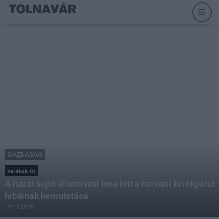
GAZDASÁG
kerékpárút
A hazai sajtó állatorvosi lova lett a hatvani kerékpárút
hibáinak bemutatása
2016.03.25