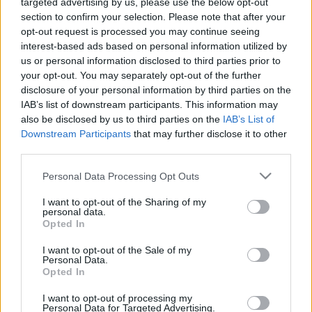
targeted advertising by us, please use the below opt-out
LEGFRISSEBB
section to confirm your selection. Please note that after your
opt-out request is processed you may continue seeing
Országos hírek
interest-based ads based on personal information utilized by
KECSKEMÉTEN IS SZAKIRÁNYÚ
us or personal information disclosed to third parties prior to
TOVÁBBKÉPZÉSEKKEL ERŐSÍT A GÁL FERENC
your opt-out. You may separately opt-out of the further
EGYETEM
disclosure of your personal information by third parties on the
IAB’s list of downstream participants. This information may
also be disclosed by us to third parties on the
IAB’s List of
Downstream Participants
that may further disclose it to other
Országos hírek
third parties.
A LAKOSSÁGRA IS FONTOS SZEREP HÁRUL A
SZÚNYOGINVÁZIÓ ELKERÜLÉSÉBEN
Please note that this website/app uses one or more Google
Personal Data Processing Opt Outs
services and may gather and store information including but
not limited to your visit or usage behaviour. You may click to
I want to opt-out of the Sharing of my
Országos hírek
personal data.
grant or deny consent to Google and its third-party tags to
Opted In
TÚLFOGYASZTÁS NAPJA - JÚLIUS 30-RA
use your data for below specified purposes in below Google
FELHASZNÁLTA AZ EMBERISÉG A FÖLD EGÉSZ
consent section.
ÉVRE ELEGENDŐ ERŐFORRÁSAIT
I want to opt-out of the Sale of my
Personal Data.
Opted In
I want to opt-out of processing my
Helyi hírek
gyümölcs
Personal Data for Targeted Advertising.