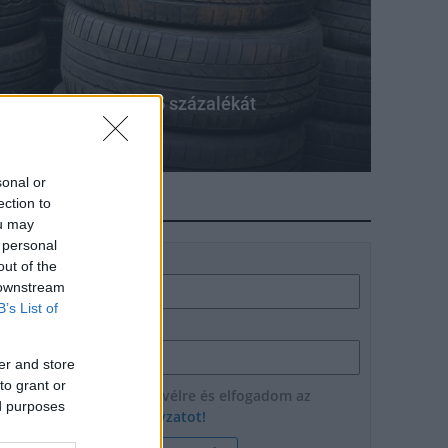
lt gumiabroncsok 85 százalékát
sonal or
ection to
HÍRLEVÉL
ou may
 personal
Név
out of the
 downstream
B’s List of
E-mail cím
er and store
to grant or
Feliratkozom a hírlevélre és elfogadom az
ed purposes
adatvédelmi szabályzatot!