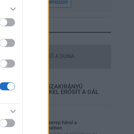
FELIRATKOZÁS
LEGFRISSEBB
Országos hírek
MEGÉRKEZETT AZ ESŐ A DUNA
VÍZGYŰJTŐJÉRE
rszágos hírek
KECSKEMÉTEN IS SZAKIRÁNYÚ
TOVÁBBKÉPZÉSEKKEL ERŐSÍT A GÁL
FERENC EGYETEM
rszágos hírek
 lakosságra is fontos szerep hárul a
zúnyoginvázió elkerülésében
olytatódik a szúnyogírtás szerte az országban. Az