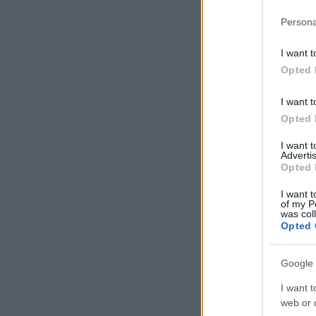
Persona
I want t
Opted 
I want t
Opted 
I want 
Advertis
Opted 
I want t
of my P
was col
Opted 
Google 
I want t
web or d