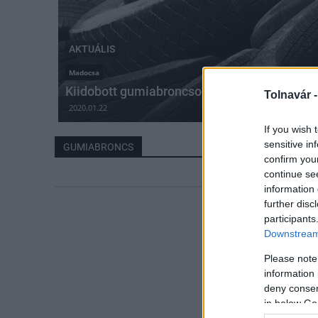
AKTUÁLIS
Madocsa
Kiidobott gumiabroncsok Madocsa határába
Tolnavár 
2020.01.22
If you wish 
sensitive in
GUMIABRONCS
confirm you
continue se
information 
further disc
participants
Downstream 
Please note
information 
deny consent
in below Go