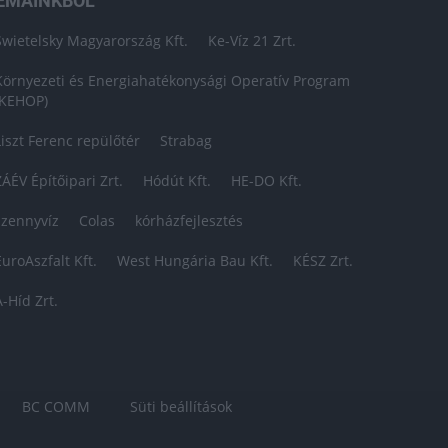
ÉMÁINKBÓL
Swietelsky Magyarország Kft.
Ke-Víz 21 Zrt.
Környezeti és Energiahatékonysági Operatív Program
(KEHOP)
Liszt Ferenc repülőtér
Strabag
ZÁÉV Építőipari Zrt.
Hódút Kft.
HE-DO Kft.
szennyvíz
Colas
kórházfejlesztés
EuroAszfalt Kft.
West Hungária Bau Kft.
KÉSZ Zrt.
A-Híd Zrt.
BC COMM
Süti beállítások