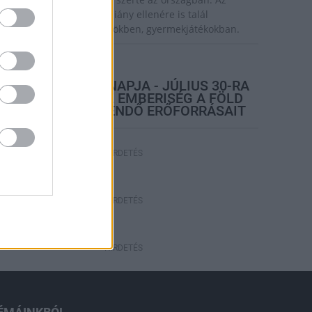
zsiai tigrisszúnyog a vízhiány ellenére is talál
zaporodási helyet a vödrökben, gyermekjátékokban.
rszágos hírek
TÚLFOGYASZTÁS NAPJA - JÚLIUS 30-RA
FELHASZNÁLTA AZ EMBERISÉG A FÖLD
EGÉSZ ÉVRE ELEGENDŐ ERŐFORRÁSAIT
HIRDETÉS
HIRDETÉS
HIRDETÉS