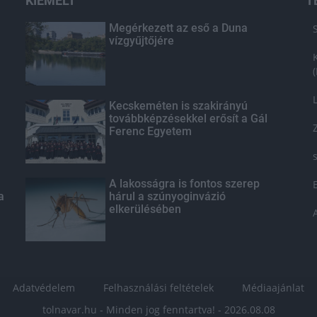
KIEMELT
T
Megérkezett az eső a Duna
vízgyűjtőjére
Kecskeméten is szakirányú
továbbképzésekkel erősít a Gál
Ferenc Egyetem
A lakosságra is fontos szerep
a
hárul a szúnyoginvázió
elkerülésében
Adatvédelem
Felhasználási feltételek
Médiaajánlat
tolnavar.hu - Minden jog fenntartva! - 2026.08.08