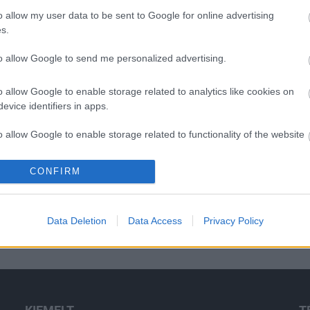
á
o allow my user data to be sent to Google for online advertising
s
s.
to allow Google to send me personalized advertising.
O
o allow Google to enable storage related to analytics like cookies on
evice identifiers in apps.
o allow Google to enable storage related to functionality of the website
CONFIRM
o allow Google to enable storage related to personalization.
o allow Google to enable storage related to security, including
Data Deletion
Data Access
Privacy Policy
cation functionality and fraud prevention, and other user protection.