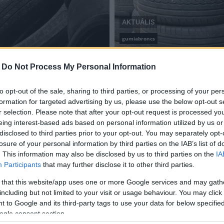
AKTUÁLIS
gumiabroncs
Magyarországon a haszná
n!
újrahasznosítják
-
Do Not Process My Personal Information
2019.12.09
to opt-out of the sale, sharing to third parties, or processing of your per
formation for targeted advertising by us, please use the below opt-out s
r selection. Please note that after your opt-out request is processed y
eing interest-based ads based on personal information utilized by us or
disclosed to third parties prior to your opt-out. You may separately opt-
losure of your personal information by third parties on the IAB’s list of
. This information may also be disclosed by us to third parties on the
IA
Participants
that may further disclose it to other third parties.
 that this website/app uses one or more Google services and may gath
including but not limited to your visit or usage behaviour. You may click 
 to Google and its third-party tags to use your data for below specifi
ogle consent section.