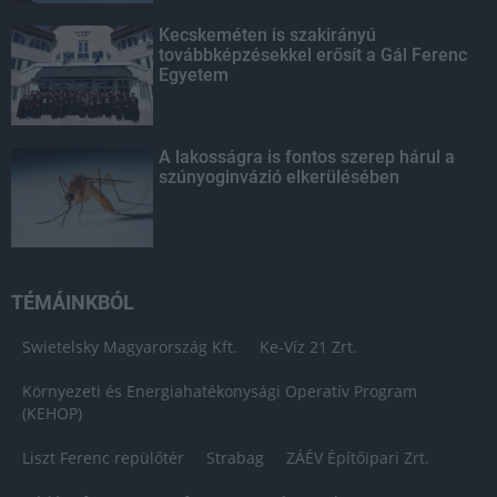
Kecskeméten is szakirányú
továbbképzésekkel erősít a Gál Ferenc
Egyetem
A lakosságra is fontos szerep hárul a
szúnyoginvázió elkerülésében
TÉMÁINKBÓL
Swietelsky Magyarország Kft.
Ke-Víz 21 Zrt.
Környezeti és Energiahatékonysági Operatív Program
(KEHOP)
Liszt Ferenc repülőtér
Strabag
ZÁÉV Építőipari Zrt.