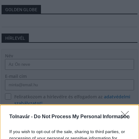
GOLDEN GLOBE
HÍRLEVÉL
Név
E-mail cím
Feliratkozom a hírlevélre és elfogadom az
adatvédelmi
szabályzatot!
FELIRATKOZÁS
Tolnavár -
Do Not Process My Personal Information
If you wish to opt-out of the sale, sharing to third parties, or
processing of your personal or sensitive information for