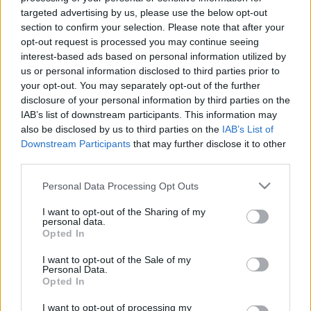
LEGFRISSEBB
targeted advertising by us, please use the below opt-out
section to confirm your selection. Please note that after your
opt-out request is processed you may continue seeing
Országos hírek
interest-based ads based on personal information utilized by
MEGÉRKEZETT AZ ESŐ A DUNA VÍZGYŰJTŐJÉRE
us or personal information disclosed to third parties prior to
your opt-out. You may separately opt-out of the further
disclosure of your personal information by third parties on the
IAB’s list of downstream participants. This information may
Országos hírek
oktatás
továbbképzés
also be disclosed by us to third parties on the
IAB’s List of
Kecskeméten is szakirányú
Downstream Participants
that may further disclose it to other
továbbképzésekkel erősít a Gál Ferenc
Egyetem
third parties.
Please note that this website/app uses one or more Google
Personal Data Processing Opt Outs
services and may gather and store information including but
Országos hírek
not limited to your visit or usage behaviour. You may click to
I want to opt-out of the Sharing of my
personal data.
grant or deny consent to Google and its third-party tags to
A lakosságra is fontos szerep hárul a szúnyoginvázió
Opted In
elkerülésében
use your data for below specified purposes in below Google
Folytatódik a szúnyogírtás szerte az országban. Az ázsiai
consent section.
I want to opt-out of the Sale of my
tigrisszúnyog a vízhiány ellenére is talál szaporodási helyet a
Personal Data.
Opted In
vödrökben, gyermekjátékokban.
I want to opt-out of processing my