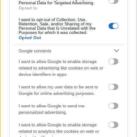
Personal Data for Targeted Advertising.
Országos hírek
WWF
vízgazdálkodás
Opted In
Túlfogyasztás napja - július 30-ra
felhasználta az emberiség a Föld egész
I want to opt-out of Collection, Use,
Retention, Sale, and/or Sharing of my
évre elegendő erőforrásait
Personal Data that Is Unrelated with the
Purposes for which it was collected.
Opted Out
HIRDETÉS
Google consents
I want to allow Google to enable storage
related to advertising like cookies on web or
HIRDETÉS
device identifiers in apps.
I want to allow my user data to be sent to
HIRDETÉS
Google for online advertising purposes.
I want to allow Google to send me
personalized advertising.
LEGOLVASOTTABB
I want to allow Google to enable storage
Indul a diákok pénzügyi ismereteit
related to analytics like cookies on web or
erősítő Pénz7 programsorozat