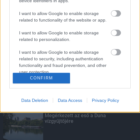
device identifiers in apps.
I want to allow Google to enable storage
related to functionality of the website or app.
Budapest-Pécs, Budapest-Szolnok:
I want to allow Google to enable storage
gyorsabb és biztonságosabb lett a vasút
related to personalization.
I want to allow Google to enable storage
related to security, including authentication
Több mint 40 helyszínen dolgozik
functionality and fraud prevention, and other
fennakadás nélkül a Híd-csoport
user protection.
CONFIRM
Data Deletion
Data Access
Privacy Policy
KIEMELT
Megérkezett az eső a Duna
vízgyűjtőjére