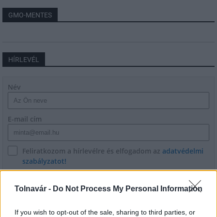
GMO-MENTES
HÍRLEVÉL
Név
E-mail cím
Feliratkozom a hírlevélre és elfogadom az
adatvédelmi
szabályzatot!
FELIRATKOZÁS
Tolnavár -
Do Not Process My Personal Information
If you wish to opt-out of the sale, sharing to third parties, or