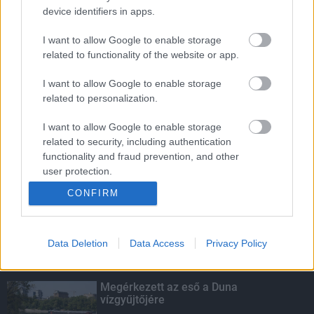
device identifiers in apps.
Indul a diákok pénzügyi ismereteit
erősítő Pénz7 programsorozat
I want to allow Google to enable storage
related to functionality of the website or app.
I want to allow Google to enable storage
Budapest-Pécs, Budapest-Szolnok:
related to personalization.
gyorsabb és biztonságosabb lett a vasút
I want to allow Google to enable storage
related to security, including authentication
functionality and fraud prevention, and other
Több mint 40 helyszínen dolgozik
user protection.
fennakadás nélkül a Híd-csoport
CONFIRM
Data Deletion
Data Access
Privacy Policy
KIEMELT
Megérkezett az eső a Duna
vízgyűjtőjére