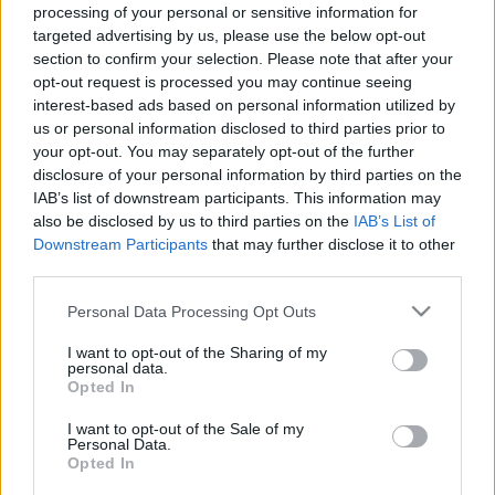
LEGFRISSEBB
processing of your personal or sensitive information for
targeted advertising by us, please use the below opt-out
section to confirm your selection. Please note that after your
Országos hírek
opt-out request is processed you may continue seeing
Megérkezett az eső a Duna vízgyűjtőjére
interest-based ads based on personal information utilized by
Megérkezett a rég várt eső a Duna vízgyűjtőjére, a folyó
us or personal information disclosed to third parties prior to
magyarországi szakaszán azonban továbbra is csak pár
your opt-out. You may separately opt-out of the further
centiméteres vízszintváltozások jellemzőek.
disclosure of your personal information by third parties on the
IAB’s list of downstream participants. This information may
Országos hírek
also be disclosed by us to third parties on the
IAB’s List of
Downstream Participants
that may further disclose it to other
Kecskeméten is szakirányú továbbképzésekkel erősít a Gál
third parties.
Ferenc Egyetem
Kiemelt fontosságú a Gál Ferenc Egyetem számára a jövőbe
Please note that this website/app uses one or more Google
Personal Data Processing Opt Outs
mutató szakmai felkészültség átadása, a folyamatos szakmai
services and may gather and store information including but
fejlődés támogatása.
not limited to your visit or usage behaviour. You may click to
I want to opt-out of the Sharing of my
personal data.
grant or deny consent to Google and its third-party tags to
Opted In
use your data for below specified purposes in below Google
Országos hírek
szúnyogirtás
szúnyog
consent section.
I want to opt-out of the Sale of my
A lakosságra is fontos szerep hárul a
Personal Data.
szúnyoginvázió elkerülésében
Opted In