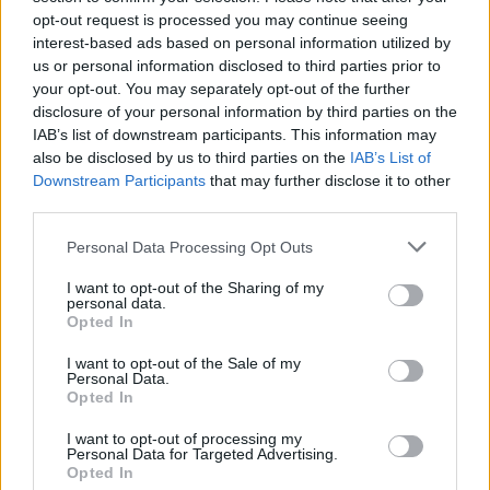
opt-out request is processed you may continue seeing
Változott a paksi komp menetrendje
interest-based ads based on personal information utilized by
us or personal information disclosed to third parties prior to
2020.10.26
your opt-out. You may separately opt-out of the further
disclosure of your personal information by third parties on the
Helyi hírek
IAB’s list of downstream participants. This information may
also be disclosed by us to third parties on the
IAB’s List of
Downstream Participants
that may further disclose it to other
third parties.
Please note that this website/app uses one or more Google
Personal Data Processing Opt Outs
services and may gather and store information including but
not limited to your visit or usage behaviour. You may click to
I want to opt-out of the Sharing of my
personal data.
grant or deny consent to Google and its third-party tags to
Opted In
use your data for below specified purposes in below Google
consent section.
I want to opt-out of the Sale of my
Personal Data.
Opted In
A komp egész órakor a paksi oldalról indul, majd a ki- és
beszállítást követően azonnal fordul vissza.
I want to opt-out of processing my
Personal Data for Targeted Advertising.
Opted In