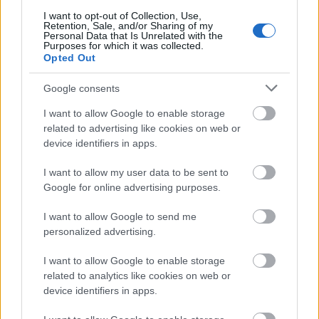
1
I want to opt-out of Collection, Use,
Retention, Sale, and/or Sharing of my
Personal Data that Is Unrelated with the
Purposes for which it was collected.
Opted Out
HÍRLEVÉL
Google consents
Név
I want to allow Google to enable storage
related to advertising like cookies on web or
device identifiers in apps.
E-mail cím
I want to allow my user data to be sent to
Google for online advertising purposes.
Feliratkozom a hírlevélre és elfogadom az
adatvédelmi
I want to allow Google to send me
szabályzatot!
personalized advertising.
FELIRATKOZÁS
I want to allow Google to enable storage
related to analytics like cookies on web or
device identifiers in apps.
LEGFRISSEBB