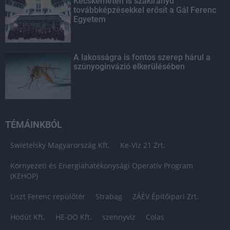
Kecskeméten is szakirányú
továbbképzésekkel erősít a Gál Ferenc
Egyetem
A lakosságra is fontos szerep hárul a
szúnyoginvázió elkerülésében
TÉMÁINKBÓL
Swietelsky Magyarország Kft.
Ke-Víz 21 Zrt.
Környezeti és Energiahatékonysági Operatív Program
(KEHOP)
Liszt Ferenc repülőtér
Strabag
ZÁÉV Építőipari Zrt.
Hódút Kft.
HE-DO Kft.
szennyvíz
Colas