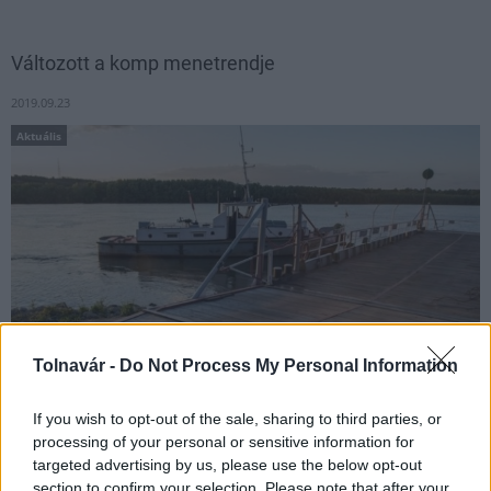
Változott a komp menetrendje
2019.09.23
Aktuális
Tolnavár -
Do Not Process My Personal Information
If you wish to opt-out of the sale, sharing to third parties, or
A Paks-Géderlak között üzemelő komp 2019. szeptember 22. óta
processing of your personal or sensitive information for
7-től 12 óráig, majd 14-től 18 óráig közlekedik óránként.
targeted advertising by us, please use the below opt-out
section to confirm your selection. Please note that after your