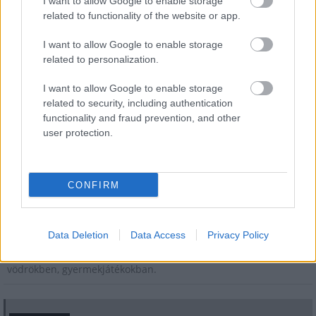
I want to allow Google to enable storage
related to functionality of the website or app.
Országos hírek
Megérkezett az eső a Duna vízgyűjtőjére
I want to allow Google to enable storage
related to personalization.
I want to allow Google to enable storage
related to security, including authentication
Országos hírek
functionality and fraud prevention, and other
KECSKEMÉTEN IS SZAKIRÁNYÚ
user protection.
TOVÁBBKÉPZÉSEKKEL ERŐSÍT A GÁL FERENC
EGYETEM
CONFIRM
Országos hírek
A lakosságra is fontos szerep hárul a szúnyoginvázió
elkerülésében
Data Deletion
Data Access
Privacy Policy
Folytatódik a szúnyogírtás szerte az országban. Az ázsiai
tigrisszúnyog a vízhiány ellenére is talál szaporodási helyet a
vödrökben, gyermekjátékokban.