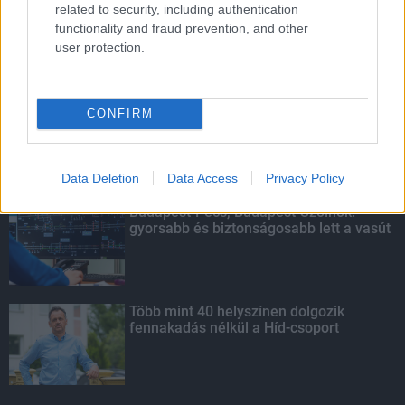
related to security, including authentication
functionality and fraud prevention, and other
user protection.
LEGOLVASOTTABB
Indul a diákok pénzügyi ismereteit
CONFIRM
erősítő Pénz7 programsorozat
Data Deletion
Data Access
Privacy Policy
Budapest-Pécs, Budapest-Szolnok:
gyorsabb és biztonságosabb lett a vasút
Több mint 40 helyszínen dolgozik
fennakadás nélkül a Híd-csoport