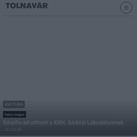
KULTÚRA
Tolna megye
Sárpilis ad otthont a XXIII. Sárközi Lakodalomnak
2017.07.08