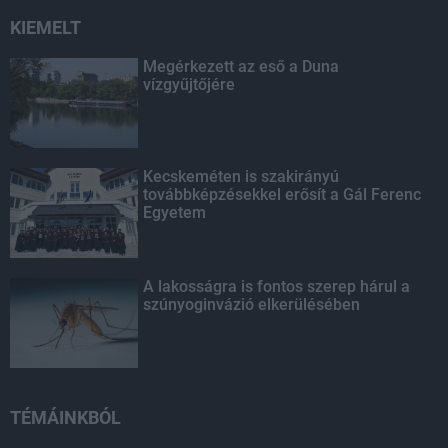
KIEMELT
Megérkezett az eső a Duna
vízgyűjtőjére
Kecskeméten is szakirányú
továbbképzésekkel erősít a Gál Ferenc
Egyetem
A lakosságra is fontos szerep hárul a
szúnyoginvázió elkerülésében
TÉMÁINKBÓL