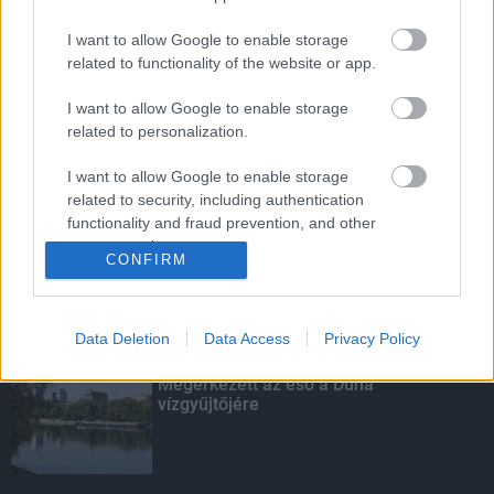
I want to allow Google to enable storage
related to functionality of the website or app.
Budapest-Pécs, Budapest-Szolnok:
gyorsabb és biztonságosabb lett a vasút
I want to allow Google to enable storage
related to personalization.
I want to allow Google to enable storage
Felújított iskolába járhatnak a
related to security, including authentication
szekszárdi gyerekek
functionality and fraud prevention, and other
user protection.
CONFIRM
Data Deletion
Data Access
Privacy Policy
KIEMELT
Megérkezett az eső a Duna
vízgyűjtőjére