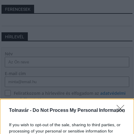
FERENCESEK
HÍRLEVÉL
Név
E-mail cím
Feliratkozom a hírlevélre és elfogadom az
adatvédelmi
szabályzatot!
Tolnavár -
Do Not Process My Personal Information
FELIRATKOZÁS
If you wish to opt-out of the sale, sharing to third parties, or
processing of your personal or sensitive information for