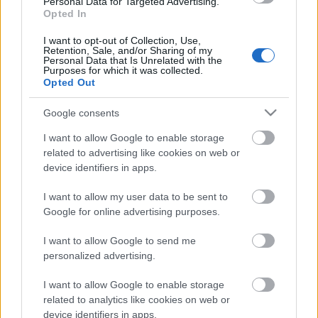
Personal Data for Targeted Advertising.
Országos hírek
WWF
vízgazdálkodás
Opted In
Túlfogyasztás napja - július 30-ra
felhasználta az emberiség a Föld egész
I want to opt-out of Collection, Use,
évre elegendő erőforrásait
Retention, Sale, and/or Sharing of my
Personal Data that Is Unrelated with the
Purposes for which it was collected.
Opted Out
HIRDETÉS
Google consents
I want to allow Google to enable storage
HIRDETÉS
related to advertising like cookies on web or
device identifiers in apps.
HIRDETÉS
I want to allow my user data to be sent to
Google for online advertising purposes.
I want to allow Google to send me
personalized advertising.
LEGOLVASOTTABB
I want to allow Google to enable storage
Indul a diákok pénzügyi ismereteit
related to analytics like cookies on web or
erősítő Pénz7 programsorozat
device identifiers in apps.