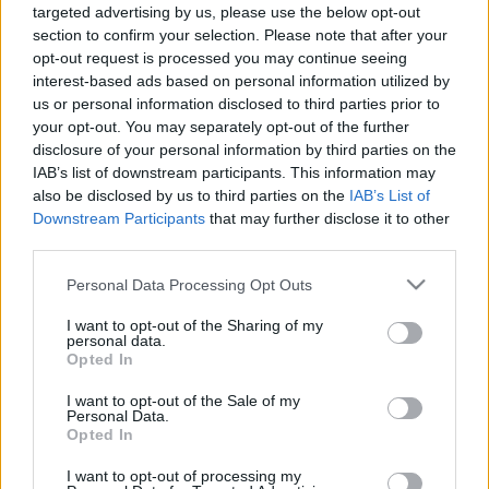
LEGFRISSEBB
targeted advertising by us, please use the below opt-out
section to confirm your selection. Please note that after your
opt-out request is processed you may continue seeing
Országos hírek
interest-based ads based on personal information utilized by
Megérkezett az eső a Duna vízgyűjtőjére
us or personal information disclosed to third parties prior to
your opt-out. You may separately opt-out of the further
disclosure of your personal information by third parties on the
IAB’s list of downstream participants. This information may
Országos hírek
also be disclosed by us to third parties on the
IAB’s List of
Downstream Participants
that may further disclose it to other
KECSKEMÉTEN IS SZAKIRÁNYÚ
TOVÁBBKÉPZÉSEKKEL ERŐSÍT A GÁL FERENC
third parties.
EGYETEM
Please note that this website/app uses one or more Google
Personal Data Processing Opt Outs
services and may gather and store information including but
not limited to your visit or usage behaviour. You may click to
I want to opt-out of the Sharing of my
Országos hírek
szúnyogirtás
szúnyog
personal data.
grant or deny consent to Google and its third-party tags to
Opted In
A lakosságra is fontos szerep hárul a
use your data for below specified purposes in below Google
szúnyoginvázió elkerülésében
consent section.
I want to opt-out of the Sale of my
Personal Data.
Opted In
I want to opt-out of processing my