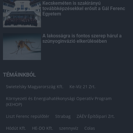
Kecskeméten is szakirányú
továbbképzésekkel erősít a Gál Ferenc
Egyetem
A lakosságra is fontos szerep hárul a
szúnyoginvázió elkerülésében
TÉMÁINKBÓL
Swietelsky Magyarország Kft.
Ke-Víz 21 Zrt.
Környezeti és Energiahatékonysági Operatív Program
(KEHOP)
Liszt Ferenc repülőtér
Strabag
ZÁÉV Építőipari Zrt.
Hódút Kft.
HE-DO Kft.
szennyvíz
Colas