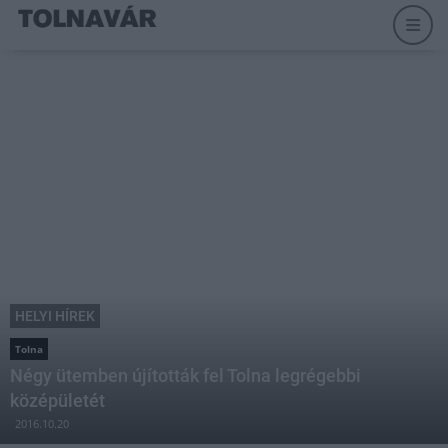
HELYI HÍREK
Tolna
Négy ütemben újították fel Tolna legrégebbi
középületét
2016.10.20