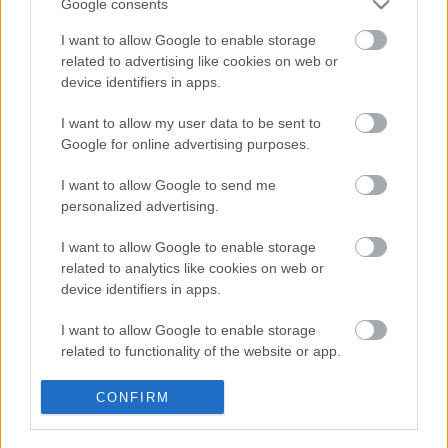
Google consents
I want to allow Google to enable storage
related to advertising like cookies on web or
Budapest-Pécs, Budapest-Szolnok:
device identifiers in apps.
gyorsabb és biztonságosabb lett a vasút
I want to allow my user data to be sent to
Google for online advertising purposes.
Több mint 40 helyszínen dolgozik
I want to allow Google to send me
fennakadás nélkül a Híd-csoport
personalized advertising.
I want to allow Google to enable storage
related to analytics like cookies on web or
device identifiers in apps.
KIEMELT
I want to allow Google to enable storage
related to functionality of the website or app.
Megérkezett az eső a Duna
vízgyűjtőjére
I want to allow Google to enable storage
CONFIRM
related to personalization.