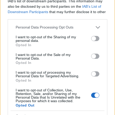
IAB’s list of downstream participants. This information may
Országos hírek
also be disclosed by us to third parties on the
IAB’s List of
Downstream Participants
that may further disclose it to other
TÚLFOGYASZTÁS NAPJA - JÚLIUS 30-RA
FELHASZNÁLTA AZ EMBERISÉG A FÖLD EGÉSZ
third parties.
ÉVRE ELEGENDŐ ERŐFORRÁSAIT
Please note that this website/app uses one or more Google
Personal Data Processing Opt Outs
services and may gather and store information including but
not limited to your visit or usage behaviour. You may click to
I want to opt-out of the Sharing of my
HIRDETÉS
personal data.
grant or deny consent to Google and its third-party tags to
Opted In
use your data for below specified purposes in below Google
consent section.
I want to opt-out of the Sale of my
HIRDETÉS
Personal Data.
Opted In
I want to opt-out of processing my
HIRDETÉS
Personal Data for Targeted Advertising.
Opted In
I want to opt-out of Collection, Use,
Retention, Sale, and/or Sharing of my
LEGOLVASOTTABB
Personal Data that Is Unrelated with the
Purposes for which it was collected.
Opted Out
Indul a diákok pénzügyi ismereteit
erősítő Pénz7 programsorozat