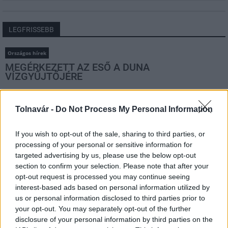
LEGFRISSEBB
Országos hírek
MEGÉRKEZETT AZ ESŐ A DUNA
VÍZGYŰJTŐJÉRE
Országos hírek
Tolnavár -
Do Not Process My Personal Information
Kecskeméten is szakirányú
továbbképzésekkel erősít a Gál Ferenc
If you wish to opt-out of the sale, sharing to third parties, or
Egyetem
processing of your personal or sensitive information for
targeted advertising by us, please use the below opt-out
section to confirm your selection. Please note that after your
Országos hírek
opt-out request is processed you may continue seeing
A lakosságra is fontos szerep hárul a
interest-based ads based on personal information utilized by
szúnyoginvázió elkerülésében
us or personal information disclosed to third parties prior to
your opt-out. You may separately opt-out of the further
disclosure of your personal information by third parties on the