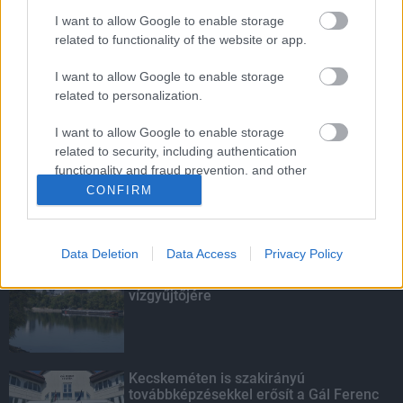
I want to allow Google to enable storage
Energiaválság: az éjszakai fordulat
related to functionality of the website or app.
bizakodásra ad okot
I want to allow Google to enable storage
related to personalization.
Budapest-Pécs, Budapest-Szolnok:
I want to allow Google to enable storage
gyorsabb és biztonságosabb lett a vasút
related to security, including authentication
functionality and fraud prevention, and other
user protection.
CONFIRM
KIEMELT
Data Deletion
Data Access
Privacy Policy
Megérkezett az eső a Duna
vízgyűjtőjére
Kecskeméten is szakirányú
továbbképzésekkel erősít a Gál Ferenc