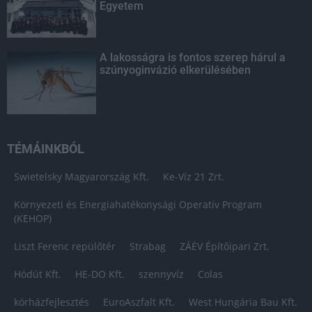
Egyetem
A lakosságra is fontos szerep hárul a
szúnyoginvázió elkerülésében
TÉMÁINKBÓL
Swietelsky Magyarország Kft.
Ke-Víz 21 Zrt.
Környezeti és Energiahatékonysági Operatív Program
(KEHOP)
Liszt Ferenc repülőtér
Strabag
ZÁÉV Építőipari Zrt.
Hódút Kft.
HE-DO Kft.
szennyvíz
Colas
kórházfejlesztés
EuroAszfalt Kft.
West Hungária Bau Kft.