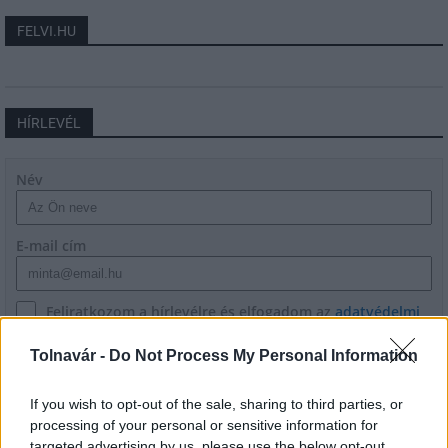
FELVI.HU
HÍRLEVÉL
Név
E-mail cím
Feliratkozom a hírlevélre és elfogadom az
adatvédelmi
szabályzatot!
Tolnavár -
Do Not Process My Personal Information
FELIRATKOZÁS
If you wish to opt-out of the sale, sharing to third parties, or
processing of your personal or sensitive information for
targeted advertising by us, please use the below opt-out