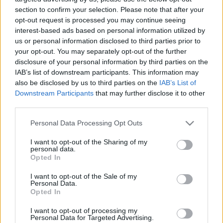
LEGFRISSEBB
section to confirm your selection. Please note that after your
opt-out request is processed you may continue seeing
Országos hírek
interest-based ads based on personal information utilized by
us or personal information disclosed to third parties prior to
Megérkezett az eső a Duna vízgyűjtőjére
Megérkezett a rég várt eső a Duna vízgyűjtőjére, a folyó
your opt-out. You may separately opt-out of the further
magyarországi szakaszán azonban továbbra is csak pár
disclosure of your personal information by third parties on the
centiméteres vízszintváltozások jellemzőek.
IAB’s list of downstream participants. This information may
also be disclosed by us to third parties on the
IAB’s List of
Downstream Participants
that may further disclose it to other
Országos hírek
third parties.
Kecskeméten is szakirányú
továbbképzésekkel erősít a Gál Ferenc
Please note that this website/app uses one or more Google
Personal Data Processing Opt Outs
Egyetem
services and may gather and store information including but
not limited to your visit or usage behaviour. You may click to
I want to opt-out of the Sharing of my
personal data.
grant or deny consent to Google and its third-party tags to
Opted In
Országos hírek
use your data for below specified purposes in below Google
A LAKOSSÁGRA IS FONTOS SZEREP HÁRUL A
consent section.
I want to opt-out of the Sale of my
SZÚNYOGINVÁZIÓ ELKERÜLÉSÉBEN
Personal Data.
Opted In
I want to opt-out of processing my
Országos hírek
Personal Data for Targeted Advertising.