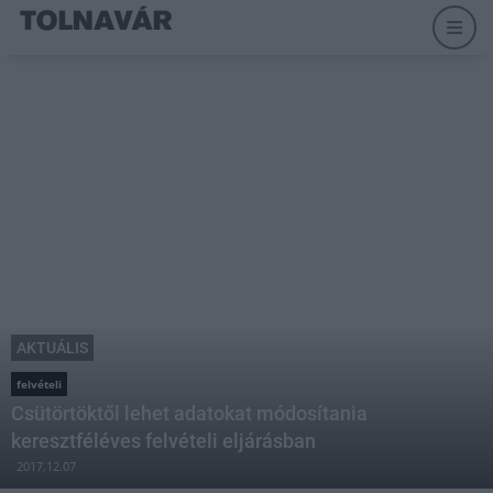
AKTUÁLIS
felvételi
Csütörtöktől lehet adatokat módosítania
keresztféléves felvételi eljárásban
2017.12.07