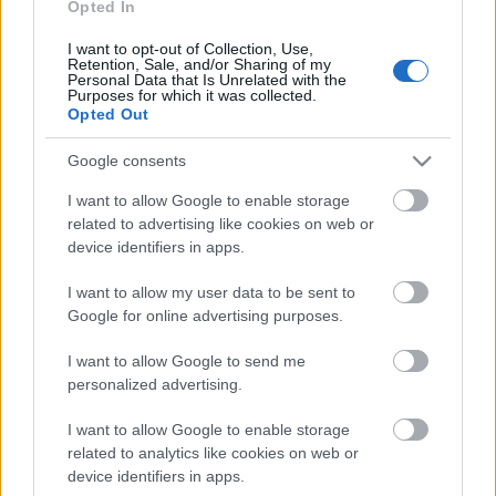
TÚLFOGYASZTÁS NAPJA - JÚLIUS 30-RA
Opted In
FELHASZNÁLTA AZ EMBERISÉG A FÖLD EGÉSZ
ÉVRE ELEGENDŐ ERŐFORRÁSAIT
I want to opt-out of Collection, Use,
Retention, Sale, and/or Sharing of my
Personal Data that Is Unrelated with the
Purposes for which it was collected.
HIRDETÉS
Opted Out
Google consents
HIRDETÉS
I want to allow Google to enable storage
related to advertising like cookies on web or
device identifiers in apps.
HIRDETÉS
I want to allow my user data to be sent to
Google for online advertising purposes.
I want to allow Google to send me
LEGOLVASOTTABB
personalized advertising.
Indul a diákok pénzügyi ismereteit
erősítő Pénz7 programsorozat
I want to allow Google to enable storage
related to analytics like cookies on web or
device identifiers in apps.