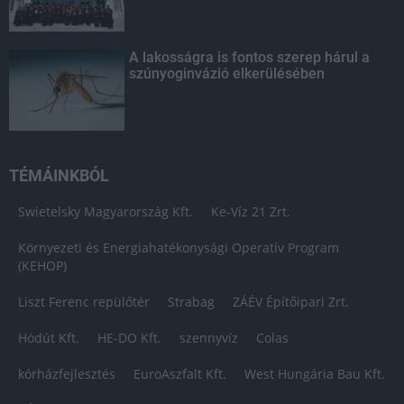
A lakosságra is fontos szerep hárul a
szúnyoginvázió elkerülésében
TÉMÁINKBÓL
Swietelsky Magyarország Kft.
Ke-Víz 21 Zrt.
Környezeti és Energiahatékonysági Operatív Program
(KEHOP)
Liszt Ferenc repülőtér
Strabag
ZÁÉV Építőipari Zrt.
Hódút Kft.
HE-DO Kft.
szennyvíz
Colas
kórházfejlesztés
EuroAszfalt Kft.
West Hungária Bau Kft.