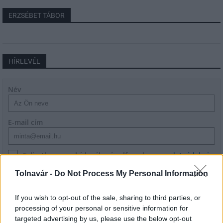
ERZSÉBET TÁBOR
HÍRLEVÉL
Név
E-mail cím
Feliratkozom a hírlevélre és elfogadom az
adatvédelmi
szabályzatot!
Tolnavár -
Do Not Process My Personal Information
FELIRATKOZÁS
If you wish to opt-out of the sale, sharing to third parties, or
processing of your personal or sensitive information for
targeted advertising by us, please use the below opt-out