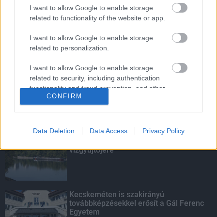
Budapest-Pécs, Budapest-Szolnok:
I want to allow Google to enable storage
gyorsabb és biztonságosabb lett a vasút
related to functionality of the website or app.
I want to allow Google to enable storage
related to personalization.
Több mint 40 helyszínen dolgozik
fennakadás nélkül a Híd-csoport
I want to allow Google to enable storage
related to security, including authentication
functionality and fraud prevention, and other
CONFIRM
user protection.
KIEMELT
Data Deletion
Data Access
Privacy Policy
Megérkezett az eső a Duna
vízgyűjtőjére
Kecskeméten is szakirányú
továbbképzésekkel erősít a Gál Ferenc
Egyetem