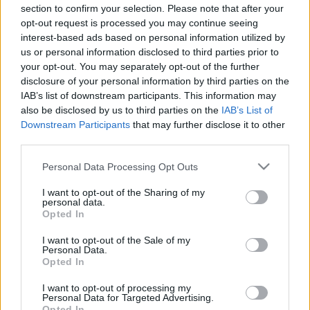
LEGFRISSEBB
section to confirm your selection. Please note that after your
opt-out request is processed you may continue seeing
interest-based ads based on personal information utilized by
us or personal information disclosed to third parties prior to
Országos hírek
your opt-out. You may separately opt-out of the further
MEGÉRKEZETT AZ ESŐ A DUNA VÍZGYŰJTŐJÉRE
disclosure of your personal information by third parties on the
IAB’s list of downstream participants. This information may
also be disclosed by us to third parties on the
IAB’s List of
Országos hírek
oktatás
továbbképzés
Downstream Participants
that may further disclose it to other
Kecskeméten is szakirányú
third parties.
továbbképzésekkel erősít a Gál Ferenc
Egyetem
Please note that this website/app uses one or more Google
Personal Data Processing Opt Outs
services and may gather and store information including but
not limited to your visit or usage behaviour. You may click to
I want to opt-out of the Sharing of my
personal data.
grant or deny consent to Google and its third-party tags to
Országos hírek
Opted In
use your data for below specified purposes in below Google
A LAKOSSÁGRA IS FONTOS SZEREP HÁRUL A
consent section.
SZÚNYOGINVÁZIÓ ELKERÜLÉSÉBEN
I want to opt-out of the Sale of my
Personal Data.
Opted In
Országos hírek
I want to opt-out of processing my
Túlfogyasztás napja - július 30-ra
Personal Data for Targeted Advertising.
felhasználta az emberiség a Föld egész
Opted In