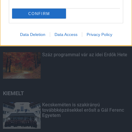
CONFIRM
Budapest-Pécs, Budapest-Szolnok:
gyorsabb és biztonságosabb lett a vasút
Data Deletion
Data Access
Privacy Policy
Száz programmal vár az idei Erdők Hete
KIEMELT
Kecskeméten is szakirányú
továbbképzésekkel erősít a Gál Ferenc
Egyetem