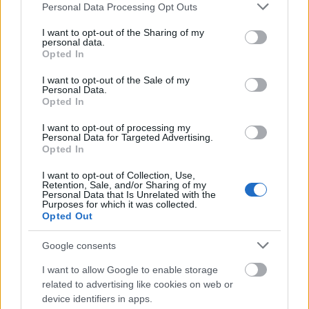
Please note that this website/app uses one or more Google
Országos hírek
Personal Data Processing Opt Outs
services and may gather and store information including but
Kecskeméten is szakirányú továbbképzésekkel erősít a Gál
not limited to your visit or usage behaviour. You may click to
I want to opt-out of the Sharing of my
Ferenc Egyetem
personal data.
grant or deny consent to Google and its third-party tags to
Kiemelt fontosságú a Gál Ferenc Egyetem számára a jövőbe
Opted In
use your data for below specified purposes in below Google
mutató szakmai felkészültség átadása, a folyamatos szakmai
consent section.
fejlődés támogatása.
I want to opt-out of the Sale of my
Personal Data.
Opted In
Országos hírek
I want to opt-out of processing my
A lakosságra is fontos szerep hárul a szúnyoginvázió
Personal Data for Targeted Advertising.
elkerülésében
Opted In
Folytatódik a szúnyogírtás szerte az országban. Az ázsiai
tigrisszúnyog a vízhiány ellenére is talál szaporodási helyet a
I want to opt-out of Collection, Use,
Retention, Sale, and/or Sharing of my
vödrökben, gyermekjátékokban.
Personal Data that Is Unrelated with the
Purposes for which it was collected.
Opted Out
Országos hírek
Google consents
TÚLFOGYASZTÁS NAPJA - JÚLIUS 30-RA
I want to allow Google to enable storage
FELHASZNÁLTA AZ EMBERISÉG A FÖLD EGÉSZ
ÉVRE ELEGENDŐ ERŐFORRÁSAIT
related to advertising like cookies on web or
device identifiers in apps.