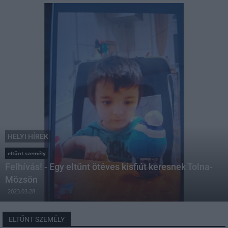
HELYI HÍREK
eltűnt személy
Felhívás! - Egy eltűnt ötéves kisfiút keresnek Tolna-
Mözsön
2023.03.28
ELTŰNT SZEMÉLY