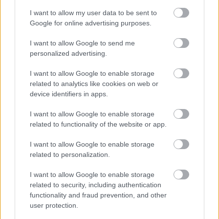
I want to allow my user data to be sent to
Helyi hírek
Google for online advertising purposes.
BEINDULT AZ ŐSZIBARACKSZEZON,
SZEPTEMBERIG ÉLVEZHETJÜK
I want to allow Google to send me
personalized advertising.
HIRDETÉS
I want to allow Google to enable storage
related to analytics like cookies on web or
device identifiers in apps.
HIRDETÉS
I want to allow Google to enable storage
related to functionality of the website or app.
HIRDETÉS
I want to allow Google to enable storage
related to personalization.
I want to allow Google to enable storage
LEGOLVASOTTABB
related to security, including authentication
functionality and fraud prevention, and other
Indul a diákok pénzügyi ismereteit
user protection.
erősítő Pénz7 programsorozat