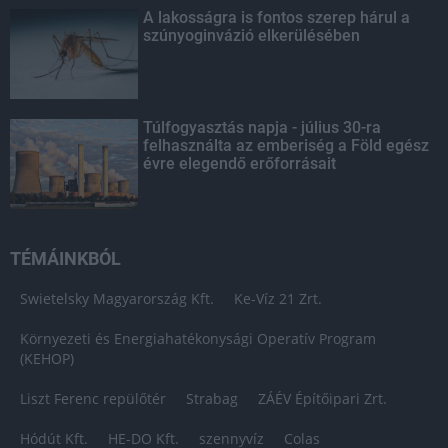
A lakosságra is fontos szerep hárul a
szúnyoginvázió elkerülésében
Túlfogyasztás napja - július 30-ra
felhasználta az emberiség a Föld egész
évre elegendő erőforrásait
TÉMÁINKBÓL
Swietelsky Magyarország Kft.
Ke-Víz 21 Zrt.
Környezeti és Energiahatékonysági Operatív Program
(KEHOP)
Liszt Ferenc repülőtér
Strabag
ZÁÉV Építőipari Zrt.
Hódút Kft.
HE-DO Kft.
szennyvíz
Colas