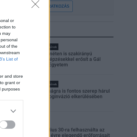
FELIRATKOZÁS
sonal or
ection to
LEGFRISSEBB
ou may
 personal
out of the
Országos hírek
 downstream
Kecskeméten is szakirányú
továbbképzésekkel erősít a Gál
B’s List of
Ferenc Egyetem
er and store
to grant or
Országos hírek
ed purposes
A lakosságra is fontos szerep hárul
a szúnyoginvázió elkerülésében
rszágos hírek
úlfogyasztás napja - július 30-ra felhasználta az
mberiség a Föld egész évre elegendő erőforrásait