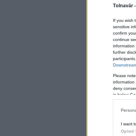
Tolnavár 
If you wish 
sensitive in
confirm you
continue se
information 
further disc
participants
Downstream 
Please note
information 
deny consent
in below Go
Persona
I want t
Opted 