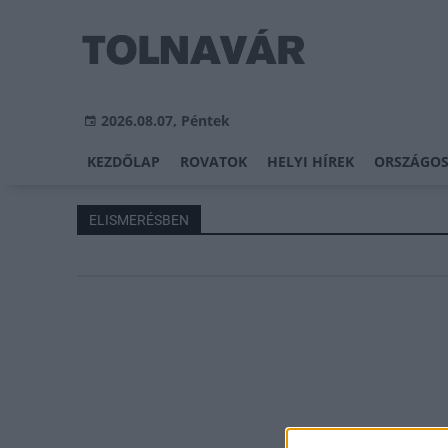
2026.08.07, Péntek
KEZDŐLAP
ROVATOK
HELYI HÍREK
ORSZÁGOS
ELISMERÉSBEN