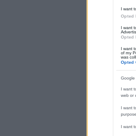
I want t
Opted 
I want 
Advertis
Opted 
I want t
of my P
was col
Opted 
Google 
I want t
web or d
I want t
purpose
I want 