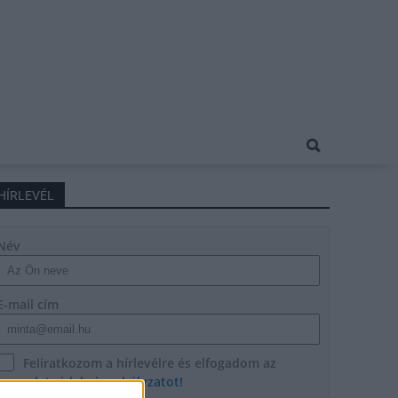
HÍRLEVÉL
Név
E-mail cím
Feliratkozom a hírlevélre és elfogadom az
adatvédelmi szabályzatot!