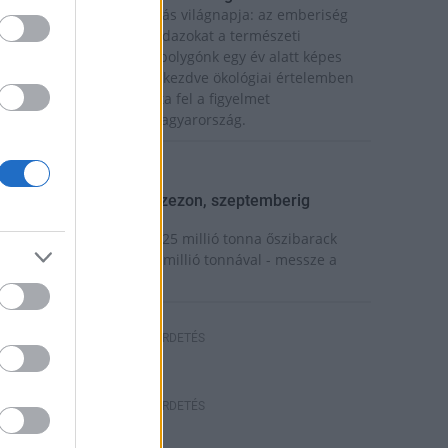
a van idén a túlfogyasztás világnapja: az emberiség
ddigre használta fel mindazokat a természeti
rőforrásokat, amelyeket bolygónk egy év alatt képes
egújítani. Ettől a naptól kezdve ökológiai értelemben
ár „hitelből élünk” – hívta fel a figyelmet
özleményében a WWF Magyarország.
elyi hírek
eindult az őszibarackszezon, szeptemberig
lvezhetjük
 világon évente mintegy 25 millió tonna őszibarack
erem, Kína - csaknem 17 millió tonnával - messze a
egnagyobb termelő.
HIRDETÉS
HIRDETÉS