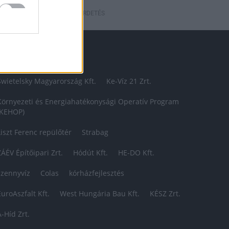
HIRDETÉS
ÉMÁINKBÓL
Swietelsky Magyarország Kft.
Ke-Víz 21 Zrt.
Környezeti és Energiahatékonysági Operatív Program
(KEHOP)
Liszt Ferenc repülőtér
Strabag
ZÁÉV Építőipari Zrt.
Hódút Kft.
HE-DO Kft.
szennyvíz
Colas
kórházfejlesztés
EuroAszfalt Kft.
West Hungária Bau Kft.
KÉSZ Zrt.
A-Híd Zrt.