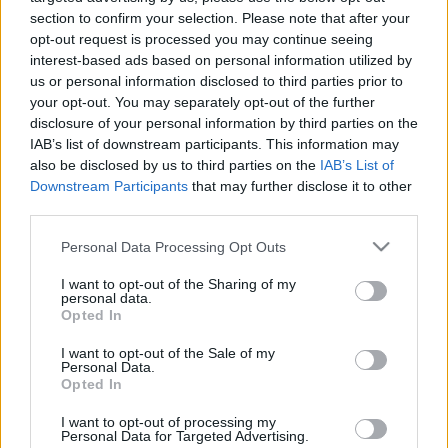
LEGFRISSEBB
section to confirm your selection. Please note that after your
opt-out request is processed you may continue seeing
Országos hírek
interest-based ads based on personal information utilized by
Kecskeméten is szakirányú
us or personal information disclosed to third parties prior to
továbbképzésekkel erősít a Gál Ferenc
your opt-out. You may separately opt-out of the further
Egyetem
disclosure of your personal information by third parties on the
IAB’s list of downstream participants. This information may
also be disclosed by us to third parties on the
IAB’s List of
Országos hírek
Downstream Participants
that may further disclose it to other
A LAKOSSÁGRA IS FONTOS SZEREP HÁRUL A
third parties.
SZÚNYOGINVÁZIÓ ELKERÜLÉSÉBEN
Please note that this website/app uses one or more Google
Personal Data Processing Opt Outs
services and may gather and store information including but
not limited to your visit or usage behaviour. You may click to
I want to opt-out of the Sharing of my
Országos hírek
WWF
vízgazdálkodás
personal data.
grant or deny consent to Google and its third-party tags to
Túlfogyasztás napja - július 30-ra
Opted In
use your data for below specified purposes in below Google
felhasználta az emberiség a Föld egész
consent section.
évre elegendő erőforrásait
I want to opt-out of the Sale of my
Personal Data.
Opted In
I want to opt-out of processing my
Personal Data for Targeted Advertising.
Helyi hírek