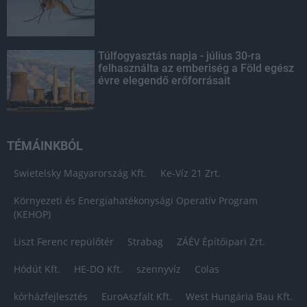
Túlfogyasztás napja - július 30-ra
felhasználta az emberiség a Föld egész
évre elegendő erőforrásait
TÉMÁINKBÓL
Swietelsky Magyarország Kft.
Ke-Víz 21 Zrt.
Környezeti és Energiahatékonysági Operatív Program
(KEHOP)
Liszt Ferenc repülőtér
Strabag
ZÁÉV Építőipari Zrt.
Hódút Kft.
HE-DO Kft.
szennyvíz
Colas
kórházfejlesztés
EuroAszfalt Kft.
West Hungária Bau Kft.