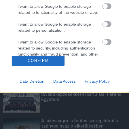
I want to allow Google to enable storage
Parfümöt és élelmiszert rejtett a
related to functionality of the website or app.
táskájába két lány Szekszárdon
I want to allow Google to enable storage
related to personalization.
Több mint 40 helyszínen dolgozik
I want to allow Google to enable storage
fennakadás nélkül a Híd-csoport
related to security, including authentication
functionality and fraud prevention, and other
user protection.
CONFIRM
KIEMELT
Data Deletion
Data Access
Privacy Policy
Kecskeméten is szakirányú
továbbképzésekkel erősít a Gál Ferenc
Egyetem
A lakosságra is fontos szerep hárul a
szúnyoginvázió elkerülésében