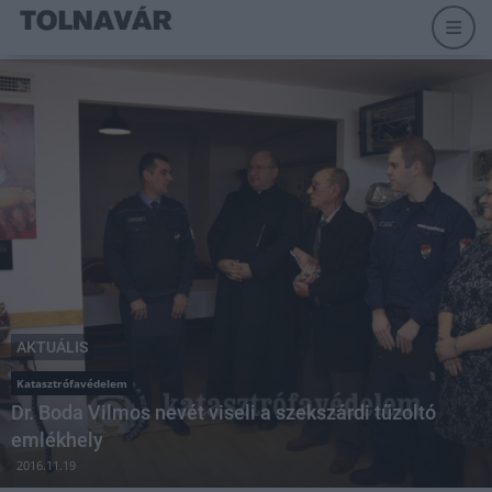
AKTUÁLIS
Katasztrófavédelem
Dr. Boda Vilmos nevét viseli a szekszárdi tűzoltó
emlékhely
2016.11.19