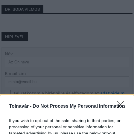
DR. BODA VILMOS
HÍRLEVÉL
Név
E-mail cím
Feliratkozom a hírlevélre és elfogadom az
adatvédelmi
szabályzatot!
Tolnavár -
Do Not Process My Personal Information
FELIRATKOZÁS
If you wish to opt-out of the sale, sharing to third parties, or
processing of your personal or sensitive information for
targeted advertising by us, please use the below opt-out