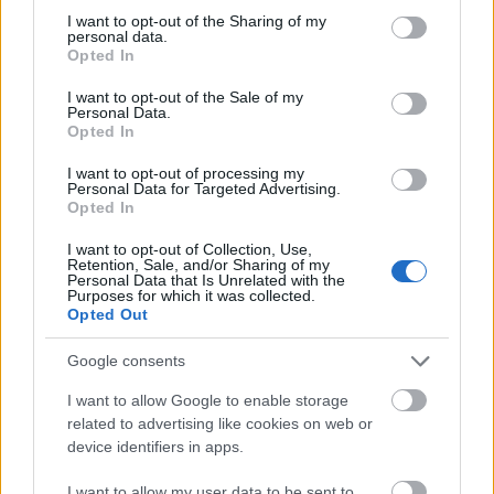
Országos hírek
not limited to your visit or usage behaviour. You may click to
I want to opt-out of the Sharing of my
MEGÉRKEZETT AZ ESŐ A DUNA
personal data.
grant or deny consent to Google and its third-party tags to
Opted In
VÍZGYŰJTŐJÉRE
use your data for below specified purposes in below Google
consent section.
I want to opt-out of the Sale of my
Personal Data.
Országos hírek
Opted In
Kecskeméten is szakirányú
továbbképzésekkel erősít a Gál Ferenc
I want to opt-out of processing my
Egyetem
Personal Data for Targeted Advertising.
Opted In
I want to opt-out of Collection, Use,
Országos hírek
Retention, Sale, and/or Sharing of my
Personal Data that Is Unrelated with the
A lakosságra is fontos szerep hárul a szúnyoginvázió
Purposes for which it was collected.
elkerülésében
Opted Out
Folytatódik a szúnyogírtás szerte az országban. Az ázsiai
tigrisszúnyog a vízhiány ellenére is talál szaporodási helyet a
Google consents
vödrökben, gyermekjátékokban.
I want to allow Google to enable storage
related to advertising like cookies on web or
device identifiers in apps.
Országos hírek
TÚLFOGYASZTÁS NAPJA - JÚLIUS 30-RA
I want to allow my user data to be sent to