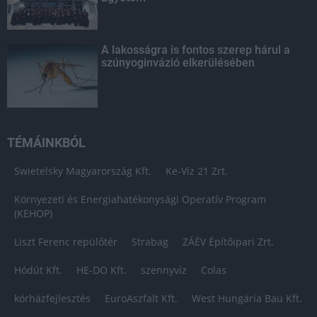
A lakosságra is fontos szerep hárul a
szúnyoginvázió elkerülésében
TÉMÁINKBÓL
Swietelsky Magyarország Kft.
Ke-Víz 21 Zrt.
Környezeti és Energiahatékonysági Operatív Program
(KEHOP)
Liszt Ferenc repülőtér
Strabag
ZÁÉV Építőipari Zrt.
Hódút Kft.
HE-DO Kft.
szennyvíz
Colas
kórházfejlesztés
EuroAszfalt Kft.
West Hungária Bau Kft.