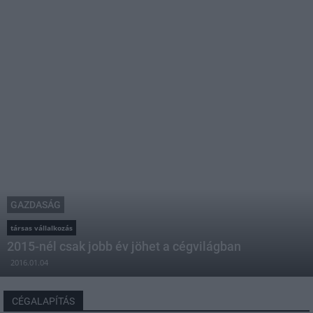
GAZDASÁG
társas vállalkozás
2015-nél csak jobb év jöhet a cégvilágban
2016.01.04
CÉGALAPÍTÁS