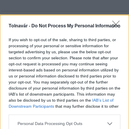
HÍRLEVÉL
Tolnavár -
Do Not Process My Personal Information
Név
If you wish to opt-out of the sale, sharing to third parties, or
processing of your personal or sensitive information for
targeted advertising by us, please use the below opt-out
E-mail cím
section to confirm your selection. Please note that after your
opt-out request is processed you may continue seeing
interest-based ads based on personal information utilized by
Feliratkozom a hírlevélre és elfogadom az
adatvédelmi
us or personal information disclosed to third parties prior to
szabályzatot!
your opt-out. You may separately opt-out of the further
disclosure of your personal information by third parties on the
FELIRATKOZÁS
IAB’s list of downstream participants. This information may
also be disclosed by us to third parties on the
IAB’s List of
Downstream Participants
that may further disclose it to other
third parties.
LEGFRISSEBB
Please note that this website/app uses one or more Google
Personal Data Processing Opt Outs
services and may gather and store information including but