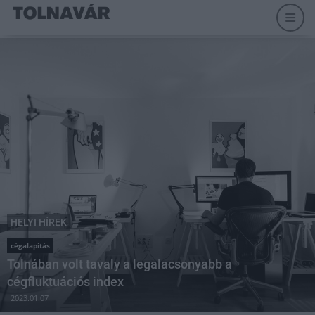
HELYI HÍREK
cégalapítás
Tolnában volt tavaly a legalacsonyabb a
cégfluktuációs index
2023.01.07