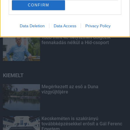
Budapest-Pécs, Budapest-Szolnok:
CONFIRM
gyorsabb és biztonságosabb lett a vasút
Data Deletion
Data Access
Privacy Policy
Több mint 40 helyszínen dolgozik
fennakadás nélkül a Híd-csoport
KIEMELT
Megérkezett az eső a Duna
vízgyűjtőjére
Kecskeméten is szakirányú
továbbképzésekkel erősít a Gál Ferenc
Egyetem