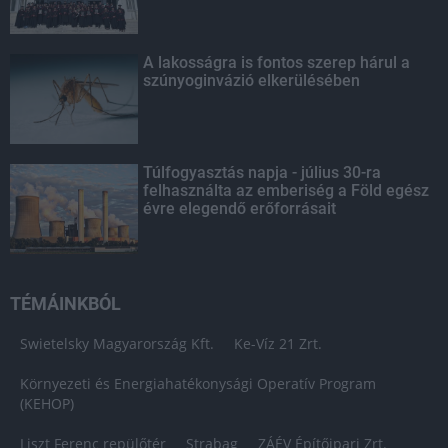
A lakosságra is fontos szerep hárul a
szúnyoginvázió elkerülésében
Túlfogyasztás napja - július 30-ra
felhasználta az emberiség a Föld egész
évre elegendő erőforrásait
TÉMÁINKBÓL
Swietelsky Magyarország Kft.
Ke-Víz 21 Zrt.
Környezeti és Energiahatékonysági Operatív Program
(KEHOP)
Liszt Ferenc repülőtér
Strabag
ZÁÉV Építőipari Zrt.