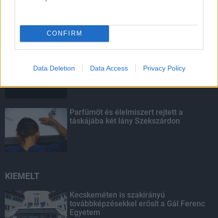
A hőségben is védik a növényzetet
Pakson
CONFIRM
Amire többmillióan vártunk: szombattól
másodfokúra csökken a riasztás
Data Deletion
Data Access
Privacy Policy
Parfümöt és élelmiszert rejtett a
táskájába két lány Szekszárdon
KIEMELT
Kecskeméten is szakirányú
továbbképzésekkel erősít a Gál Ferenc
Egyetem