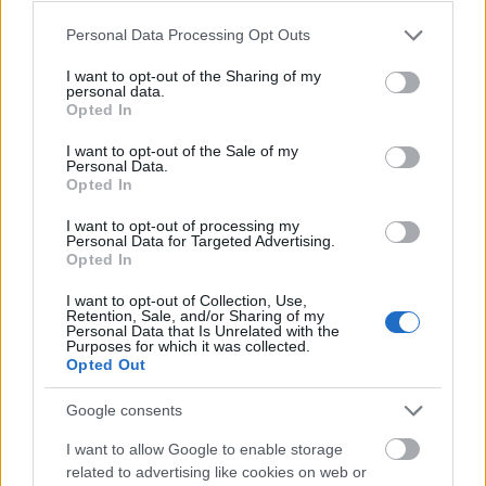
Országos hírek
Please note that this website/app uses one or more Google
KECSKEMÉTEN IS SZAKIRÁNYÚ
Personal Data Processing Opt Outs
services and may gather and store information including but
TOVÁBBKÉPZÉSEKKEL ERŐSÍT A GÁL FERENC
EGYETEM
not limited to your visit or usage behaviour. You may click to
I want to opt-out of the Sharing of my
personal data.
grant or deny consent to Google and its third-party tags to
Opted In
use your data for below specified purposes in below Google
Országos hírek
consent section.
I want to opt-out of the Sale of my
Personal Data.
A lakosságra is fontos szerep hárul a szúnyoginvázió
Opted In
elkerülésében
Folytatódik a szúnyogírtás szerte az országban. Az ázsiai
I want to opt-out of processing my
tigrisszúnyog a vízhiány ellenére is talál szaporodási helyet a
Personal Data for Targeted Advertising.
vödrökben, gyermekjátékokban.
Opted In
I want to opt-out of Collection, Use,
Retention, Sale, and/or Sharing of my
Országos hírek
Personal Data that Is Unrelated with the
Túlfogyasztás napja - július 30-ra felhasználta az
Purposes for which it was collected.
emberiség a Föld egész évre elegendő erőforrásait
Opted Out
Ma van idén a túlfogyasztás világnapja: az emberiség eddigre
használta fel mindazokat a természeti erőforrásokat, amelyeket
Google consents
bolygónk egy év alatt képes megújítani. Ettől a naptól kezdve
I want to allow Google to enable storage
ökológiai értelemben már „hitelből élünk” – hívta fel a figyelmet
related to advertising like cookies on web or
közleményében a WWF Magyarország.