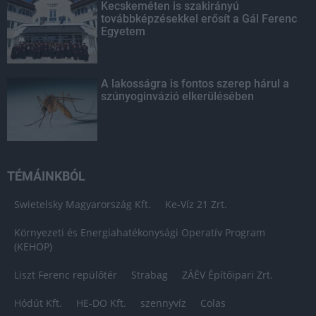
Kecskeméten is szakirányú
továbbképzésekkel erősít a Gál Ferenc
Egyetem
A lakosságra is fontos szerep hárul a
szúnyoginvázió elkerülésében
TÉMÁINKBÓL
Swietelsky Magyarország Kft.
Ke-Víz 21 Zrt.
Környezeti és Energiahatékonysági Operatív Program
(KEHOP)
Liszt Ferenc repülőtér
Strabag
ZÁÉV Építőipari Zrt.
Hódút Kft.
HE-DO Kft.
szennyvíz
Colas