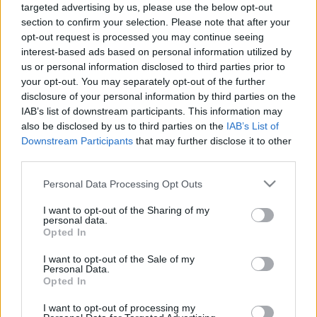
LEGFRISSEBB
targeted advertising by us, please use the below opt-out
section to confirm your selection. Please note that after your
opt-out request is processed you may continue seeing
Országos hírek
interest-based ads based on personal information utilized by
Megérkezett az eső a Duna vízgyűjtőjére
us or personal information disclosed to third parties prior to
your opt-out. You may separately opt-out of the further
disclosure of your personal information by third parties on the
IAB’s list of downstream participants. This information may
also be disclosed by us to third parties on the
IAB’s List of
Országos hírek
Downstream Participants
that may further disclose it to other
Kecskeméten is szakirányú továbbképzésekkel erősít a Gál
third parties.
Ferenc Egyetem
Kiemelt fontosságú a Gál Ferenc Egyetem számára a jövőbe
Please note that this website/app uses one or more Google
Personal Data Processing Opt Outs
mutató szakmai felkészültség átadása, a folyamatos szakmai
services and may gather and store information including but
fejlődés támogatása.
not limited to your visit or usage behaviour. You may click to
I want to opt-out of the Sharing of my
personal data.
grant or deny consent to Google and its third-party tags to
Opted In
use your data for below specified purposes in below Google
Országos hírek
consent section.
I want to opt-out of the Sale of my
Personal Data.
A LAKOSSÁGRA IS FONTOS SZEREP HÁRUL A
Opted In
SZÚNYOGINVÁZIÓ ELKERÜLÉSÉBEN
I want to opt-out of processing my