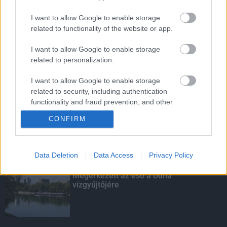
I want to allow Google to enable storage
related to functionality of the website or app.
Budapest-Pécs, Budapest-Szolnok:
gyorsabb és biztonságosabb lett a vasút
I want to allow Google to enable storage
related to personalization.
I want to allow Google to enable storage
Több mint 40 helyszínen dolgozik
related to security, including authentication
fennakadás nélkül a Híd-csoport
functionality and fraud prevention, and other
user protection.
CONFIRM
KIEMELT
Data Deletion
Data Access
Privacy Policy
Megérkezett az eső a Duna
vízgyűjtőjére