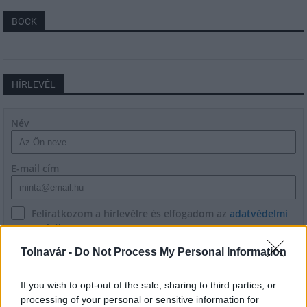
BOCK
HÍRLEVÉL
Név
E-mail cím
Feliratkozom a hírlevélre és elfogadom az
adatvédelmi
szabályzatot!
Tolnavár -
Do Not Process My Personal Information
FELIRATKOZÁS
If you wish to opt-out of the sale, sharing to third parties, or
processing of your personal or sensitive information for