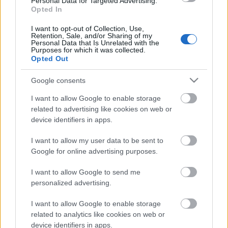
Personal Data for Targeted Advertising.
Országos hírek
Opted In
TÚLFOGYASZTÁS NAPJA - JÚLIUS 30-RA
FELHASZNÁLTA AZ EMBERISÉG A FÖLD EGÉSZ
I want to opt-out of Collection, Use,
Retention, Sale, and/or Sharing of my
ÉVRE ELEGENDŐ ERŐFORRÁSAIT
Personal Data that Is Unrelated with the
Purposes for which it was collected.
Opted Out
HIRDETÉS
Google consents
I want to allow Google to enable storage
HIRDETÉS
related to advertising like cookies on web or
device identifiers in apps.
HIRDETÉS
I want to allow my user data to be sent to
Google for online advertising purposes.
I want to allow Google to send me
personalized advertising.
LEGOLVASOTTABB
I want to allow Google to enable storage
Indul a diákok pénzügyi ismereteit
erősítő Pénz7 programsorozat
related to analytics like cookies on web or
device identifiers in apps.