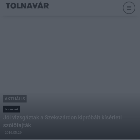
AKTUÁLIS
borászat
Jól vizsgáztak a Szekszárdon kipróbált kísérleti
szőlőfajták
2016.05.29