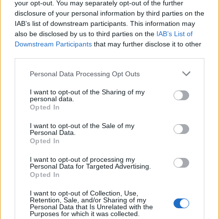
your opt-out. You may separately opt-out of the further
disclosure of your personal information by third parties on the
IAB’s list of downstream participants. This information may
Feliratkozom a hírlevélre és elfogadom az
adatvédelmi
also be disclosed by us to third parties on the
IAB’s List of
szabályzatot!
Downstream Participants
that may further disclose it to other
third parties.
FELIRATKOZÁS
Please note that this website/app uses one or more Google
Personal Data Processing Opt Outs
services and may gather and store information including but
not limited to your visit or usage behaviour. You may click to
I want to opt-out of the Sharing of my
LEGFRISSEBB
personal data.
grant or deny consent to Google and its third-party tags to
Opted In
use your data for below specified purposes in below Google
Országos hírek
consent section.
I want to opt-out of the Sale of my
Kecskeméten is szakirányú továbbképzésekkel erősít a Gál
Personal Data.
Opted In
Ferenc Egyetem
Kiemelt fontosságú a Gál Ferenc Egyetem számára a jövőbe
I want to opt-out of processing my
mutató szakmai felkészültség átadása, a folyamatos szakmai
Personal Data for Targeted Advertising.
fejlődés támogatása.
Opted In
I want to opt-out of Collection, Use,
Retention, Sale, and/or Sharing of my
Personal Data that Is Unrelated with the
Országos hírek
Purposes for which it was collected.