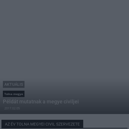
AKTUÁLIS
Tolna megye
Példát mutatnak a megye civiljei
2017.02.05
AZ ÉV TOLNA MEGYEI CIVIL SZERVEZETE