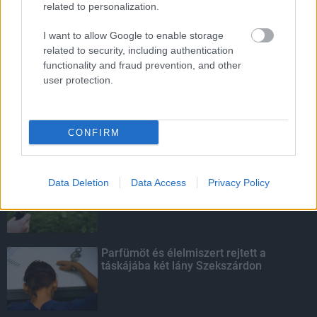
related to personalization.
HIRDETÉS
I want to allow Google to enable storage
related to security, including authentication
functionality and fraud prevention, and other
user protection.
HIRDETÉS
CONFIRM
LEGOLVASOTTABB
A hőségben is védik a növényzetet
Data Deletion
Data Access
Privacy Policy
Pakson
Parfümöt és élelmiszert rejtett a
táskájába két lány Szekszárdon