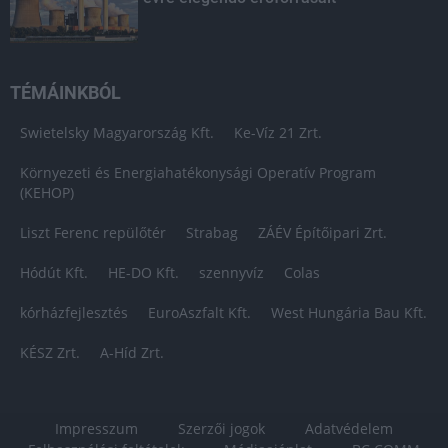
TÉMÁINKBÓL
Swietelsky Magyarország Kft.
Ke-Víz 21 Zrt.
Környezeti és Energiahatékonysági Operatív Program
(KEHOP)
Liszt Ferenc repülőtér
Strabag
ZÁÉV Építőipari Zrt.
Hódút Kft.
HE-DO Kft.
szennyvíz
Colas
kórházfejlesztés
EuroAszfalt Kft.
West Hungária Bau Kft.
KÉSZ Zrt.
A-Híd Zrt.
Impresszum
Szerzői jogok
Adatvédelem