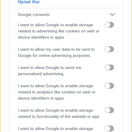
A LAKOSSÁGRA IS FONTOS SZEREP HÁRUL A
Opted Out
SZÚNYOGINVÁZIÓ ELKERÜLÉSÉBEN
Google consents
Országos hírek
I want to allow Google to enable storage
Túlfogyasztás napja - július 30-ra felhasználta az
related to advertising like cookies on web or
emberiség a Föld egész évre elegendő erőforrásait
device identifiers in apps.
Ma van idén a túlfogyasztás világnapja: az emberiség eddigre
használta fel mindazokat a természeti erőforrásokat, amelyeket
I want to allow my user data to be sent to
bolygónk egy év alatt képes megújítani. Ettől a naptól kezdve
Google for online advertising purposes.
ökológiai értelemben már „hitelből élünk” – hívta fel a figyelmet
közleményében a WWF Magyarország.
I want to allow Google to send me
personalized advertising.
I want to allow Google to enable storage
Helyi hírek
gyümölcs
related to analytics like cookies on web or
Beindult az őszibarackszezon,
szeptemberig élvezhetjük
device identifiers in apps.
I want to allow Google to enable storage
related to functionality of the website or app.
HIRDETÉS
I want to allow Google to enable storage