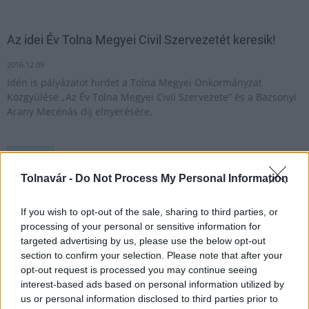
Az idei Év Tolna Megyei Civil Szervezetét keresik!
2016.12.09
Idén is pályázatot hirdet a Tolna Megyei Önkormányzat
Közgyűlése „Az Év Tolna Megyei Civil Szervezete” és a Bazsonyi
Arany Mecénás díj elnyerésére.
1
Tolnavár -
Do Not Process My Personal Information
If you wish to opt-out of the sale, sharing to third parties, or
HÍRLEVÉL
processing of your personal or sensitive information for
targeted advertising by us, please use the below opt-out
Név
section to confirm your selection. Please note that after your
opt-out request is processed you may continue seeing
interest-based ads based on personal information utilized by
E-mail cím
us or personal information disclosed to third parties prior to