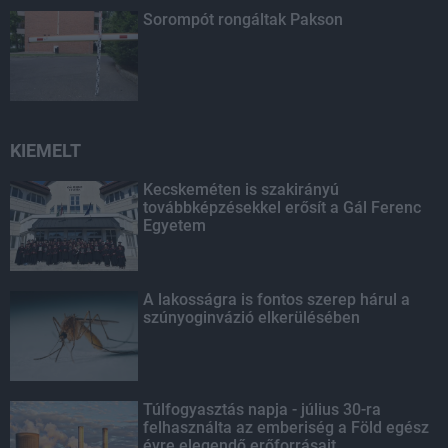
Sorompót rongáltak Pakson
KIEMELT
Kecskeméten is szakirányú
továbbképzésekkel erősít a Gál Ferenc
Egyetem
A lakosságra is fontos szerep hárul a
szúnyoginvázió elkerülésében
Túlfogyasztás napja - július 30-ra
felhasználta az emberiség a Föld egész
évre elegendő erőforrásait