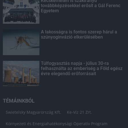
Kecskeméten is szakirányú
továbbképzésekkel erősít a Gál Ferenc
Egyetem
A lakosságra is fontos szerep hárul a
szúnyoginvázió elkerülésében
Túlfogyasztás napja - július 30-ra
felhasználta az emberiség a Föld egész
évre elegendő erőforrásait
TÉMÁINKBÓL
Swietelsky Magyarország Kft.
Ke-Víz 21 Zrt.
Környezeti és Energiahatékonysági Operatív Program