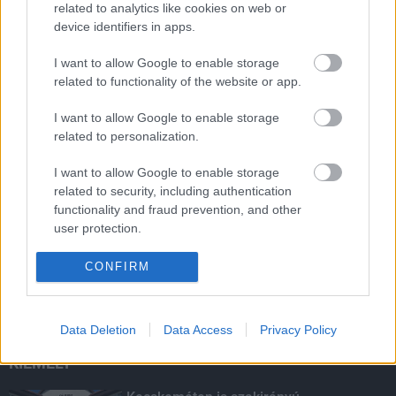
related to analytics like cookies on web or
LEGOLVASOTTABB
device identifiers in apps.
A hőségben is védik a növényzetet
I want to allow Google to enable storage
Pakson
related to functionality of the website or app.
I want to allow Google to enable storage
related to personalization.
Parfümöt és élelmiszert rejtett a
táskájába két lány Szekszárdon
I want to allow Google to enable storage
related to security, including authentication
functionality and fraud prevention, and other
user protection.
Több mint 40 helyszínen dolgozik
fennakadás nélkül a Híd-csoport
CONFIRM
Data Deletion
Data Access
Privacy Policy
KIEMELT