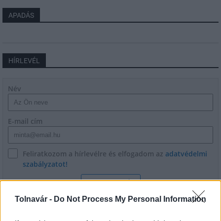
APADÁS
HÍRLEVÉL
Név
E-mail cím
Feliratkozom a hírlevélre és elfogadom az
adatvédelmi
szabályzatot!
FELIRATKOZÁS
Tolnavár -
Do Not Process My Personal Information