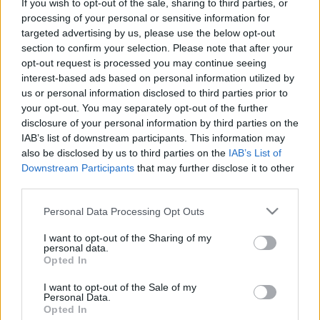
If you wish to opt-out of the sale, sharing to third parties, or
LEGFRISSEBB
processing of your personal or sensitive information for
targeted advertising by us, please use the below opt-out
Országos hírek
section to confirm your selection. Please note that after your
Kecskeméten is szakirányú továbbképzésekkel erősít a Gál
opt-out request is processed you may continue seeing
Ferenc Egyetem
interest-based ads based on personal information utilized by
Kiemelt fontosságú a Gál Ferenc Egyetem számára a jövőbe
us or personal information disclosed to third parties prior to
mutató szakmai felkészültség átadása, a folyamatos szakmai
your opt-out. You may separately opt-out of the further
fejlődés támogatása.
disclosure of your personal information by third parties on the
IAB’s list of downstream participants. This information may
also be disclosed by us to third parties on the
IAB’s List of
Országos hírek
Downstream Participants
that may further disclose it to other
A lakosságra is fontos szerep hárul a szúnyoginvázió
third parties.
elkerülésében
Folytatódik a szúnyogírtás szerte az országban. Az ázsiai
Please note that this website/app uses one or more Google
Personal Data Processing Opt Outs
tigrisszúnyog a vízhiány ellenére is talál szaporodási helyet a
services and may gather and store information including but
vödrökben, gyermekjátékokban.
not limited to your visit or usage behaviour. You may click to
I want to opt-out of the Sharing of my
personal data.
grant or deny consent to Google and its third-party tags to
Opted In
use your data for below specified purposes in below Google
Országos hírek
consent section.
I want to opt-out of the Sale of my
Túlfogyasztás napja - július 30-ra felhasználta az
Personal Data.
emberiség a Föld egész évre elegendő erőforrásait
Opted In
Ma van idén a túlfogyasztás világnapja: az emberiség eddigre