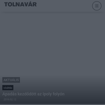
AKTUÁLIS
vízállás
Apadás kezdődött az Ipoly folyón
2016.02.12