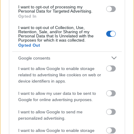
használta fel mindazokat a természeti erőforrásokat, amelyeket
I want to opt-out of processing my
bolygónk egy év alatt képes megújítani. Ettől a naptól kezdve
Personal Data for Targeted Advertising.
Opted In
ökológiai értelemben már „hitelből élünk” – hívta fel a figyelmet
közleményében a WWF Magyarország.
I want to opt-out of Collection, Use,
Retention, Sale, and/or Sharing of my
Personal Data that Is Unrelated with the
Helyi hírek
Purposes for which it was collected.
Opted Out
BEINDULT AZ ŐSZIBARACKSZEZON,
SZEPTEMBERIG ÉLVEZHETJÜK
Google consents
I want to allow Google to enable storage
HIRDETÉS
related to advertising like cookies on web or
device identifiers in apps.
HIRDETÉS
I want to allow my user data to be sent to
Google for online advertising purposes.
I want to allow Google to send me
HIRDETÉS
personalized advertising.
I want to allow Google to enable storage