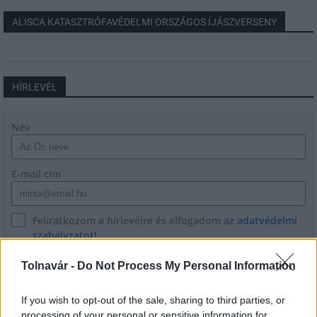
ALISCA KATASZTRÓFAVÉDELMI ORSZÁGOS ÍJÁSZVERSENY
HÍRLEVÉL
Név
E-mail cím
Feliratkozom a hírlevélre és elfogadom az
adatvédelmi
szabályzatot!
FELIRATKOZÁS
Tolnavár -
Do Not Process My Personal Information
If you wish to opt-out of the sale, sharing to third parties, or
processing of your personal or sensitive information for