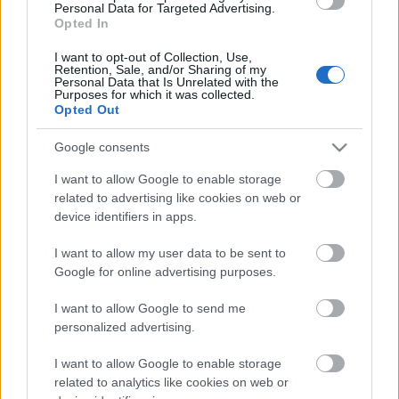
Personal Data for Targeted Advertising.
Opted In
Helyi hírek
Beindult az őszibarackszezon,
I want to opt-out of Collection, Use,
szeptemberig élvezhetjük
Retention, Sale, and/or Sharing of my
Personal Data that Is Unrelated with the
Purposes for which it was collected.
Opted Out
HIRDETÉS
Google consents
I want to allow Google to enable storage
related to advertising like cookies on web or
HIRDETÉS
device identifiers in apps.
I want to allow my user data to be sent to
HIRDETÉS
Google for online advertising purposes.
I want to allow Google to send me
personalized advertising.
LEGOLVASOTTABB
I want to allow Google to enable storage
Felújított üzletet nyitott Szekszárdon az
related to analytics like cookies on web or
Auchan