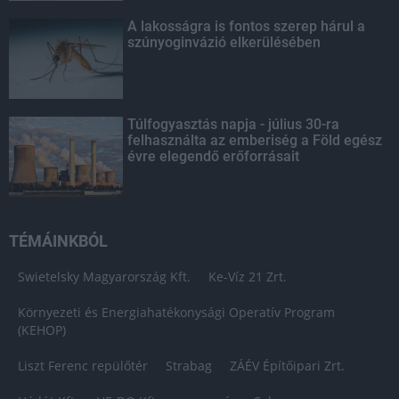
A lakosságra is fontos szerep hárul a
szúnyoginvázió elkerülésében
Túlfogyasztás napja - július 30-ra
felhasználta az emberiség a Föld egész
évre elegendő erőforrásait
TÉMÁINKBÓL
Swietelsky Magyarország Kft.
Ke-Víz 21 Zrt.
Környezeti és Energiahatékonysági Operatív Program
(KEHOP)
Liszt Ferenc repülőtér
Strabag
ZÁÉV Építőipari Zrt.