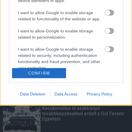
device identifiers in apps.
I want to allow Google to enable storage
related to functionality of the website or app.
Indul a diákok pénzügyi ismereteit
erősítő Pénz7 programsorozat
I want to allow Google to enable storage
related to personalization.
I want to allow Google to enable storage
related to security, including authentication
Budapest-Pécs, Budapest-Szolnok:
functionality and fraud prevention, and other
gyorsabb és biztonságosabb lett a vasút
user protection.
CONFIRM
Data Deletion
Data Access
Privacy Policy
KIEMELT
Kecskeméten is szakirányú
továbbképzésekkel erősít a Gál Ferenc
Egyetem