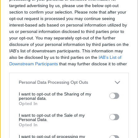
LEGFRISSEBB
targeted advertising by us, please use the below opt-out
section to confirm your selection. Please note that after your
Országos hírek
opt-out request is processed you may continue seeing
KECSKEMÉTEN IS SZAKIRÁNYÚ
interest-based ads based on personal information utilized by
TOVÁBBKÉPZÉSEKKEL ERŐSÍT A GÁL FERENC
us or personal information disclosed to third parties prior to
EGYETEM
your opt-out. You may separately opt-out of the further
disclosure of your personal information by third parties on the
IAB’s list of downstream participants. This information may
Országos hírek
also be disclosed by us to third parties on the
IAB’s List of
A lakosságra is fontos szerep hárul a szúnyoginvázió
Downstream Participants
that may further disclose it to other
elkerülésében
third parties.
Folytatódik a szúnyogírtás szerte az országban. Az ázsiai
tigrisszúnyog a vízhiány ellenére is talál szaporodási helyet a
Please note that this website/app uses one or more Google
Personal Data Processing Opt Outs
vödrökben, gyermekjátékokban.
services and may gather and store information including but
not limited to your visit or usage behaviour. You may click to
I want to opt-out of the Sharing of my
personal data.
grant or deny consent to Google and its third-party tags to
Opted In
use your data for below specified purposes in below Google
Országos hírek
WWF
vízgazdálkodás
consent section.
Túlfogyasztás napja - július 30-ra
I want to opt-out of the Sale of my
felhasználta az emberiség a Föld egész
Personal Data.
Opted In
évre elegendő erőforrásait
I want to opt-out of processing my