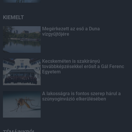
KIEMELT
Megérkezett az eső a Duna
vízgyűjtőjére
Kecskeméten is szakirányú
továbbképzésekkel erősít a Gál Ferenc
Egyetem
A lakosságra is fontos szerep hárul a
szúnyoginvázió elkerülésében