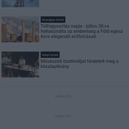
Országos hírek
Túlfogyasztás napja - július 30-ra
felhasználta az emberiség a Föld egész
évre elegendő erőforrásait
Helyi hírek
Művészeti ösztöndíjat hirdetett meg a
közalapítvány
HIRDETÉS
HIRDETÉS