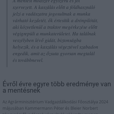
A mentési módszer egyszerű és jól
szervezett. A kaszálás előtt a földhasználó
jelzi a vadászatra jogosultnak a munka
várható kezdetét, ők értesítik a drónpilótát,
aki közvetlenül a traktor megérkezése előtt
végigrepüli a munkaterületet. Ha találnak
veszélyben lévő gidát, biztonságba
helyezik, és a kaszálás végeztével szabadon
engedik, amit az őzsuta gyorsan megtalál
és továbbnevel.
Évről évre egyre több eredménye van
a mentésnek
Az Agrárminisztérium Vadgazdálkodási Főosztálya 2024
májusában Kammermann Péter és Bleier Norbert