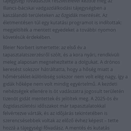
tájegységi fővadászok részvételével kezdte meg az
Illancs-bácskai vadgazdálkodási tájegységben a
kaszálandó területeken az őzgidák mentését. Az
életmentésen túl egy kutatási programot is indítottak:
megjelölték a mentett egyedeket a további nyomon
követésük érdekében.
Bleier Norbert ismertette: az első év a
tapasztalatszerzésről szólt, és a kora nyári, rendkívüli
meleg alaposan megnehezítette a dolgukat. A drónos
keresést sokszor hátráltatta, hogy a hőség miatt a
hőmérséklet-különbség sokszor nem volt elég nagy, így a
gidák hőképe nem volt mindig egyértelmű. A kezdeti
nehézségek ellenére is öt vadászatra jogosult területén
tizenöt gidát mentettek és jelöltek meg. A 2025-ös év
őzgidaszületési időszakot már tapasztalatokkal
felvértezve várták, és az időjárás tekintetében is
szerencsésebbek voltak az előző évhez képest – tette
hozzá a tájegységi fővadász. A mentés és kutatás