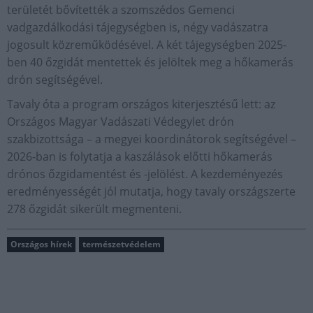
területét bővítették a szomszédos Gemenci
vadgazdálkodási tájegységben is, négy vadászatra
jogosult közreműködésével. A két tájegységben 2025-
ben 40 őzgidát mentettek és jelöltek meg a hőkamerás
drón segítségével.
Tavaly óta a program országos kiterjesztésű lett: az
Országos Magyar Vadászati Védegylet drón
szakbizottsága – a megyei koordinátorok segítségével –
2026-ban is folytatja a kaszálások előtti hőkamerás
drónos őzgidamentést és -jelölést. A kezdeményezés
eredményességét jól mutatja, hogy tavaly országszerte
278 őzgidát sikerült megmenteni.
Országos hírek
természetvédelem