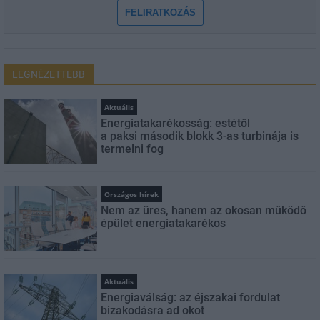
FELIRATKOZÁS
LEGNÉZETTEBB
Aktuális
Energiatakarékosság: estétől
a paksi második blokk 3-as turbinája is
termelni fog
Országos hírek
Nem az üres, hanem az okosan működő
épület energiatakarékos
Aktuális
Energiaválság: az éjszakai fordulat
bizakodásra ad okot