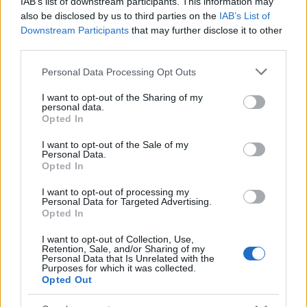
IAB’s list of downstream participants. This information may
also be disclosed by us to third parties on the
IAB’s List of
Downstream Participants
that may further disclose it to other
third parties.
Please note that this website/app uses one or more Google
Personal Data Processing Opt Outs
Megérkezett az eső a Duna vízgyűjtőjére
services and may gather and store information including but
not limited to your visit or usage behaviour. You may click to
I want to opt-out of the Sharing of my
personal data.
grant or deny consent to Google and its third-party tags to
Opted In
use your data for below specified purposes in below Google
consent section.
I want to opt-out of the Sale of my
Personal Data.
Opted In
Országos hírek
I want to opt-out of processing my
Personal Data for Targeted Advertising.
Opted In
I want to opt-out of Collection, Use,
Retention, Sale, and/or Sharing of my
Personal Data that Is Unrelated with the
Purposes for which it was collected.
Opted Out
Kecskeméten is szakirányú továbbképzésekkel erősít a
Gál Ferenc Egyetem