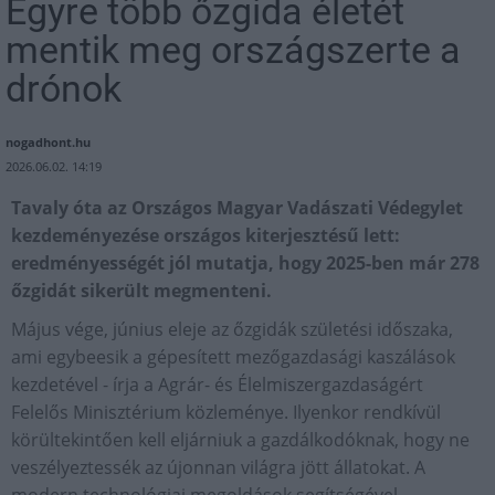
Egyre több őzgida életét
mentik meg országszerte a
drónok
nogadhont.hu
2026.06.02. 14:19
Tavaly óta az Országos Magyar Vadászati Védegylet
kezdeményezése országos kiterjesztésű lett:
eredményességét jól mutatja, hogy 2025-ben már 278
őzgidát sikerült megmenteni.
Május vége, június eleje az őzgidák születési időszaka,
ami egybeesik a gépesített mezőgazdasági kaszálások
kezdetével - írja a Agrár- és Élelmiszergazdaságért
Felelős Minisztérium közleménye. Ilyenkor rendkívül
körültekintően kell eljárniuk a gazdálkodóknak, hogy ne
veszélyeztessék az újonnan világra jött állatokat. A
modern technológiai megoldások segítségével,