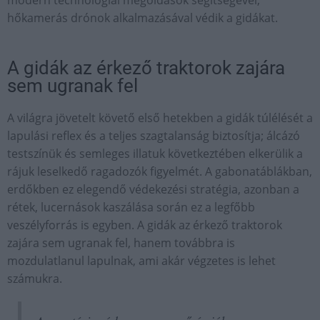
hőkamerás drónok alkalmazásával védik a gidákat.
A gidák az érkező traktorok zajára
sem ugranak fel
A világra jövetelt követő első hetekben a gidák túlélését a
lapulási reflex és a teljes szagtalanság biztosítja; álcázó
testszínük és semleges illatuk következtében elkerülik a
rájuk leselkedő ragadozók figyelmét. A gabonatáblákban,
erdőkben ez elegendő védekezési stratégia, azonban a
rétek, lucernások kaszálása során ez a legfőbb
veszélyforrás is egyben. A gidák az érkező traktorok
zajára sem ugranak fel, hanem továbbra is
mozdulatlanul lapulnak, ami akár végzetes is lehet
számukra.