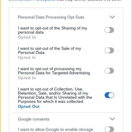
third parties.
A lakosságra is fontos szerep hárul a szúnyoginvázió
elkerülésében
Please note that this website/app uses one or more Google
Personal Data Processing Opt Outs
services and may gather and store information including but
not limited to your visit or usage behaviour. You may click to
I want to opt-out of the Sharing of my
personal data.
grant or deny consent to Google and its third-party tags to
Opted In
use your data for below specified purposes in below Google
consent section.
I want to opt-out of the Sale of my
Országos hírek
Personal Data.
Opted In
I want to opt-out of processing my
Personal Data for Targeted Advertising.
Opted In
I want to opt-out of Collection, Use,
Retention, Sale, and/or Sharing of my
Itt az ÉVOSZ megoldása a hőhullámok és az
Personal Data that Is Unrelated with the
Purposes for which it was collected.
energiakrízis kezelésére
Opted Out
Google consents
I want to allow Google to enable storage