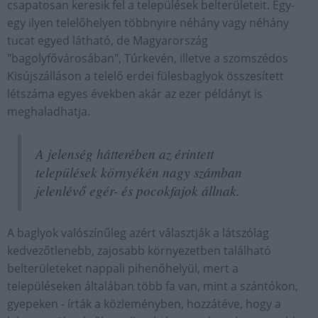
csapatosan keresik fel a települések belterületeit. Egy-
egy ilyen telelőhelyen többnyire néhány vagy néhány
tucat egyed látható, de Magyarország
"bagolyfővárosában", Túrkevén, illetve a szomszédos
Kisújszálláson a telelő erdei fülesbaglyok összesített
létszáma egyes években akár az ezer példányt is
meghaladhatja.
A jelenség hátterében az érintett
települések környékén nagy számban
jelenlévő egér- és pocokfajok állnak.
A baglyok valószínűleg azért választják a látszólag
kedvezőtlenebb, zajosabb környezetben található
belterületeket nappali pihenőhelyül, mert a
településeken általában több fa van, mint a szántókon,
gyepeken - írták a közleményben, hozzátéve, hogy a