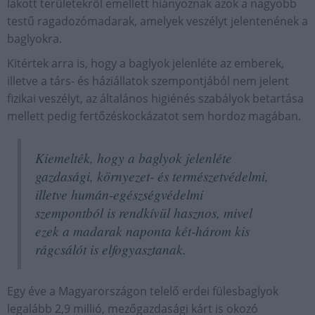
lakott területekről emellett hiányoznak azok a nagyobb
testű ragadozómadarak, amelyek veszélyt jelentenének a
baglyokra.
Kitértek arra is, hogy a baglyok jelenléte az emberek,
illetve a társ- és háziállatok szempontjából nem jelent
fizikai veszélyt, az általános higiénés szabályok betartása
mellett pedig fertőzéskockázatot sem hordoz magában.
Kiemelték, hogy a baglyok jelenléte
gazdasági, környezet- és természetvédelmi,
illetve humán-egészségvédelmi
szempontból is rendkívül hasznos, mivel
ezek a madarak naponta két-három kis
rágcsálót is elfogyasztanak.
Egy éve a Magyarországon telelő erdei fülesbaglyok
legalább 2,9 millió, mezőgazdasági kárt is okozó