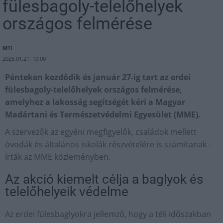
fülesbagoly-telelőhelyek
országos felmérése
MTI
2025.01.21. 10:00
Pénteken kezdődik és január 27-ig tart az erdei
fülesbagoly-telelőhelyek országos felmérése,
amelyhez a lakosság segítségét kéri a Magyar
Madártani és Természetvédelmi Egyesület (MME).
A szervezők az egyéni megfigyelők, családok mellett
óvodák és általános iskolák részvételére is számítanak -
írták az MME közleményben.
Az akció kiemelt célja a baglyok és
telelőhelyeik védelme
Az erdei fülesbaglyokra jellemző, hogy a téli időszakban