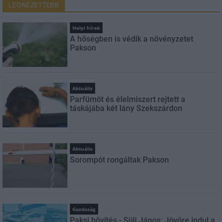
LEGNÉZETTEBB
Helyi hírek
A hőségben is védik a növényzetet
Pakson
Aktuális
Parfümöt és élelmiszert rejtett a
táskájába két lány Szekszárdon
Aktuális
Sorompót rongáltak Pakson
Gazdaság
Paksi bővítés - Süli János: Jövőre indul a