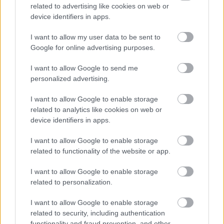
related to advertising like cookies on web or
device identifiers in apps.
MAGYAR ÉPÍTŐK
I want to allow my user data to be sent to
Google for online advertising purposes.
Mi épül?
I want to allow Google to send me
personalized advertising.
I want to allow Google to enable storage
related to analytics like cookies on web or
device identifiers in apps.
I want to allow Google to enable storage
related to functionality of the website or app.
I want to allow Google to enable storage
related to personalization.
Hódmezővásárhely
iskolaépítés
FERROÉP Zrt.
oktatási beruházás
I want to allow Google to enable storage
Másfélszeresére bővítik Hódmezővásárhely jó hírű
related to security, including authentication
református iskoláját
functionality and fraud prevention, and other