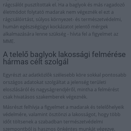
rágcsálót pusztítottak el. Ha a baglyok és más ragadozó
életmódot folytató madarak nem végeznék el ezt a
rágcsálóirtást, súlyos környezet- és természetvédelmi,
humán egészségügyi kockázatot jelentő mérgek
alkalmazására lenne szükség - hívta fel a figyelmet az
MME.
A telelő baglyok lakossági felmérése
hármas célt szolgál
Egyrészt az adatközlők szélesebb köre sokkal pontosabb
országos adatokat szolgáltat a jelenség területi
eloszlásáról és nagyságrendjéről, mintha a felmérést
csak hivatásos szakemberek végeznék.
Másrészt felhívja a figyelmet a madarak és telelőhelyeik
védelmére, valamint ösztönzi a lakosságot, hogy több
időt töltsenek a szabadban természetvédelmi
szempontból is hasznos önkéntes munkát végezve.