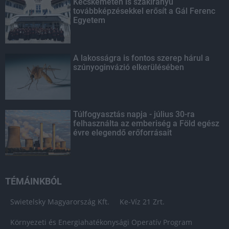
Kecskeméten is szakirányú
továbbképzésekkel erősít a Gál Ferenc
Egyetem
A lakosságra is fontos szerep hárul a
szúnyoginvázió elkerülésében
Túlfogyasztás napja - július 30-ra
felhasználta az emberiség a Föld egész
évre elegendő erőforrásait
TÉMÁINKBÓL
Swietelsky Magyarország Kft.
Ke-Víz 21 Zrt.
Környezeti és Energiahatékonysági Operatív Program