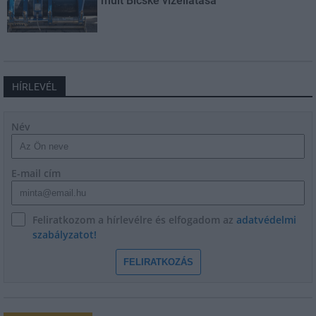
múlt Bicske vízellátása
HÍRLEVÉL
Név
E-mail cím
Feliratkozom a hírlevélre és elfogadom az
adatvédelmi
szabályzatot!
FELIRATKOZÁS