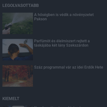
LEGOLVASOTTABB
A hőségben is védik a növényzetet
Pakson
Parfümöt és élelmiszert rejtett a
táskájába két lány Szekszárdon
Száz programmal vár az idei Erdők Hete
KIEMELT