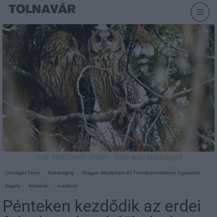
Fotó: MME/Orbán Zoltán - Telelő erdei fülesbaglyok
Országos hírek
fülesbagoly
Magyar Madártani és Természetvédelmi Egyesület
bagoly
felmérés
madarak
Pénteken kezdődik az erdei