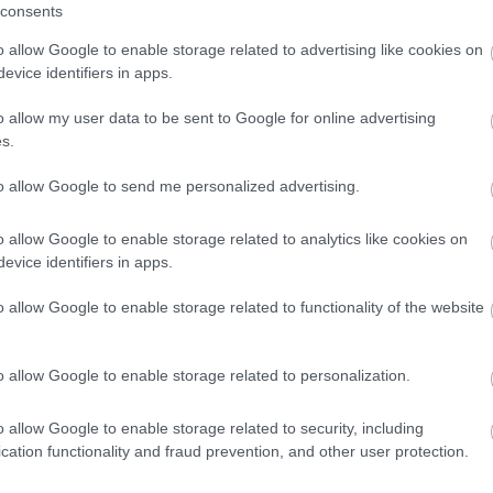
consents
alószínű zúzmarával. Csapadék nem várható és gyenge
o allow Google to enable storage related to advertising like cookies on
, délután általában mínusz 2, plusz 3 fok valószínű.
evice identifiers in apps.
o allow my user data to be sent to Google for online advertising
s.
to allow Google to send me personalized advertising.
o allow Google to enable storage related to analytics like cookies on
evice identifiers in apps.
o allow Google to enable storage related to functionality of the website
Országos hírek
o allow Google to enable storage related to personalization.
o allow Google to enable storage related to security, including
cation functionality and fraud prevention, and other user protection.