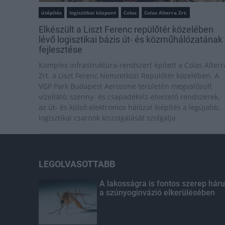
útépítés
logisztikai központ
Colas
Colas Alterra Zrt.
Elkészült a Liszt Ferenc repülőtér közelében
lévő logisztikai bázis út- és közműhálózatának
fejlesztése
Komplex infrastruktúra-rendszert épített a Colas Alterr
Zrt. a Liszt Ferenc Nemzetközi Repülőtér közelében. A
VGP Park Budapest Aerozone területén megvalósult
vízellátó, szenny- és csapadékvíz-elvezető rendszerek,
az út- és külső elektromos hálózat kiépítés a legújabb,
logisztikai csarnok kiszolgálását szolgálja.
LEGOLVASOTTABB
A lakosságra is fontos szerep háru
a szúnyoginvázió elkerülésében