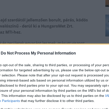
ajd szerdától jellemzően borult, párás, ködös
valószínű - derül ki a HungaroMet Zrt.
 az MTI-hez.
és területek egyaránt lesznek, másutt viszont
 valószínű. Az északi, északkeleti szelet többfelé
-
Do Not Process My Personal Information
érséklet 0 és plusz 5 fok között várható.
majd napközben derült, napos idő várható csapadék
to opt-out of the sale, sharing to third parties, or processing of your per
zik, megvastagszik a fátyolfelhőzet. A légmozgás
formation for targeted advertising by us, please use the below opt-out s
többnyire mínusz 8 és mínusz 4 fok között alakul, a
r selection. Please note that after your opt-out request is processed y
eing interest-based ads based on personal information utilized by us or
bb értékeket is mérhetnek. Kora délutánra mínusz 1
disclosed to third parties prior to your opt-out. You may separately opt-
losure of your personal information by third parties on the IAB’s list of
. This information may also be disclosed by us to third parties on the
IA
a felhőzet, így általában erősen felhős vagy borult
Participants
that may further disclose it to other third parties.
előfordulhatnak nagyobb szakadozások a felhőzetben
gózás, kisebb havazás, amelyet nyugaton havas eső,