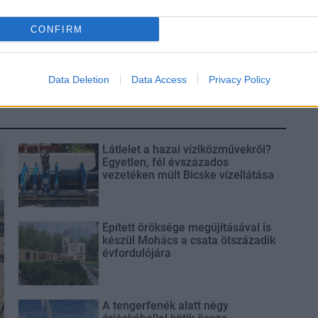
s fontos szerep
Itt az ÉVOSZ megoldása a
oginvázió
hőhullámok és az energiakrízis
CONFIRM
kezelésére
Data Deletion
Data Access
Privacy Policy
Látlelet a hazai víziközművekről?
Egyetlen, fél évszázados
vezetéken múlt Bicske vízellátása
Épített öröksége megújításával is
készül Mohács a csata ötszázadik
évfordulójára
A tengerfenék alatt négy