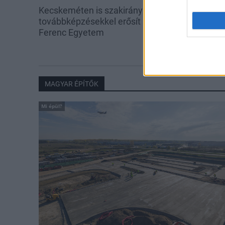
Kecskeméten is szakirányú
A lakosságra i
továbbképzésekkel erősít a Gál
hárul a szúny
Ferenc Egyetem
elkerülésében
MAGYAR ÉPÍTŐK
Mi épül?