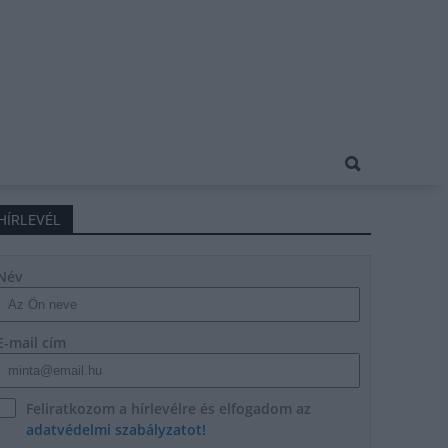
HÍRLEVÉL
Név
E-mail cím
Feliratkozom a hírlevélre és elfogadom az
adatvédelmi szabályzatot!