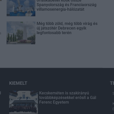
óriáskábellel kötik össze
Spanyolország és Franciaország
villamosenergia-hálózatát
Még több zöld, még több virág és
új játszótér Debrecen egyik
legfontosabb terén
a
KIEMELT
T
l
Kecskeméten is szakirányú
továbbképzésekkel erősít a Gál
Ferenc Egyetem