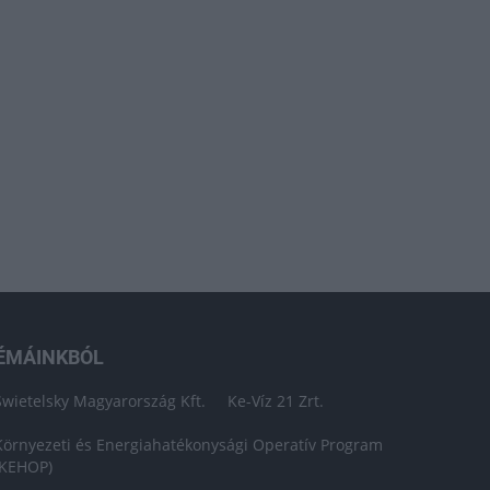
ÉMÁINKBÓL
Swietelsky Magyarország Kft.
Ke-Víz 21 Zrt.
Környezeti és Energiahatékonysági Operatív Program
(KEHOP)