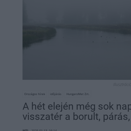
Illusztrác
Országos hírek
időjárás
HungaroMet Zrt.
A hét elején még sok na
visszatér a borult, párás
MTI
2025.01.13. 16:14