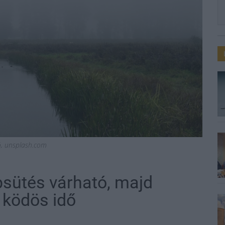
ió, unsplash.com
psütés várható, majd
, ködös idő