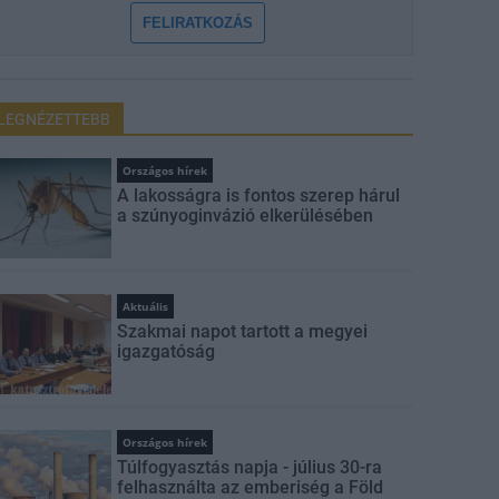
FELIRATKOZÁS
LEGNÉZETTEBB
Országos hírek
A lakosságra is fontos szerep hárul
a szúnyoginvázió elkerülésében
Aktuális
Szakmai napot tartott a megyei
igazgatóság
Országos hírek
Túlfogyasztás napja - július 30-ra
felhasználta az emberiség a Föld