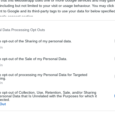
 that this website/app uses one or more Google services and may gath
rsékelt marad, azonban az Észak-Dunántúlon időnként
including but not limited to your visit or usage behaviour. You may click 
 to Google and its third-party tags to use your data for below specifi
k. A minimum általában mínusz 7 és mínusz 2 fok
ogle consent section.
 helyeken pár fokkal alacsonyabb értékeket is
közötti hőmérséklet valószínű.
l Data Processing Opt Outs
 napközben pedig általában erősen felhős vagy
, inkább csak jelentéktelen szitálás, hószállingózás
o opt-out of the Sharing of my personal data.
lt marad. A minimum-hőmérséklet többnyire mínusz 5
In
hajlamos helyeken lesz a leghidegebb, de
o opt-out of the Sale of my Personal Data.
ka. A csúcsérték 0 és 6 fok között változik, a
In
bb.
arával, de kisebb eséllyel előfordulhatnak derült,
to opt-out of processing my Personal Data for Targeted
ing.
nge marad a légmozgás is. A minimum-hőmérséklet
In
ték általában fagypont körül alakul, de a napos
o opt-out of Collection, Use, Retention, Sale, and/or Sharing
ersonal Data that Is Unrelated with the Purposes for which it
lected.
 valószínű zúzmarával. Csapadék nem várható és
Out
és plusz 2, délután általában mínusz 2, plusz 3 fok