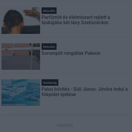
Aktuális
Parfümöt és élelmiszert rejtett a
táskájába két lány Szekszárdon
Aktuális
Sorompót rongáltak Pakson
Gazdaság
Paksi bővítés - Süli János: Jövőre indul a
főépület építése
HIRDETÉS