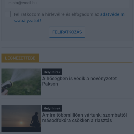
Feliratkozom a hírlevélre és elfogadom az
adatvédelmi
szabályzatot!
FELIRATKOZÁS
LEGNÉZETTEBB
Helyi hírek
A hőségben is védik a növényzetet
Pakson
Helyi hírek
Amire többmillióan vártunk: szombattól
másodfokúra csökken a riasztás