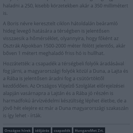
haladni a 250, kisebb körzetekben akár a 350 millimétert
is.
A Boris névre keresztelt ciklon hátoldalán beáramló
hideg levegő hatására a térségben is jelentősen
visszaesik a hőmérséklet, olyannyira, hogy főként az
Osztrák Alpokban 1500-2000 méter fölött jelentős, akár
bőven 1 métert meghaladó friss hó is hullhat.
Hozzátették: a csapadék a térségbeli folyók áradásával
fog járni, a magyarországi folyók közül a Duna, a Lajta és
a Rába is jelentősen áradni fog a csütörtöktől
kezdődően. Az Országos Vízjelző Szolgálat előrejelzései
alapján vasárnapra a Lajtán és a Rába jó részén is
harmadfokú árvízvédelmi készültség léphet életbe, de a
jövő hét elejére ez már a Duna magyarországi szakaszán
is így lehet - írták.
Országos hírek
időjárás
csapadék
HungaroMet Zrt.