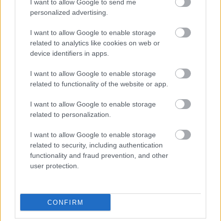
I want to allow Google to send me
personalized advertising.
I want to allow Google to enable storage
related to analytics like cookies on web or
device identifiers in apps.
HE-DO
BKK
KM Építő Kft.
Főmterv Mérnöki Tervező Zrt.
Látványos építési szakasz indult be a Flórián téri
I want to allow Google to enable storage
felüljárón
related to functionality of the website or app.
A tartós nyári hőség jelentős kihívás elé állítja a KM Építőt,
I want to allow Google to enable storage
ennek ellenére folyamatosan halad az aszfaltozás.
related to personalization.
Paks II.: Mit jelent az 5. blokk új
I want to allow Google to enable storage
mérföldköve a felülvizsgálat
related to security, including authentication
árnyékában?
functionality and fraud prevention, and other
user protection.
Elkészült a Liszt Ferenc repülőtér
közelében lévő logisztikai bázis út- és
CONFIRM
közműhálózatának fejlesztése