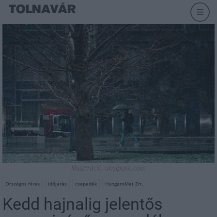
Illusztráció, unslpash.com
Országos hírek
időjárás
csapadék
HungaroMet Zrt.
Kedd hajnalig jelentős