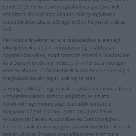
ismét 20-30 millimétert meghaladó csapadékra kell
számítani, de vasárnap délután már gyengülhet a
csapadék intenzitása, sőt egyre több helyen el is áll az
eső.
Felhívták a figyelmet arra: a csapadékhoz a jelenlegi
előrejelzések alapján - pénteken még inkább csak
Sopron környékén, majd szombat estétől a Dunántúlon
és a Duna mentén már másutt is - viharos, a hétvégén
erősen viharos, az óránkénti 90 kilométeres sebességet
meghaladó északnyugati szél fog társulni.
A HungaroMet Zrt. egy másik posztban elemezte a Duna
vízgyűjtőterületén várható időjárást, és azt írta,
rendkívül nagy mennyiségű csapadék várható a
Magyarországtól északnyugatra, nyugatra fekvő
országok területén, Ausztriában és Csehországban,
illetve Szlovákiában a nyugati határok közelében lesznek
helyek, ahol az ötnapos csapadékösszeg meg fogja