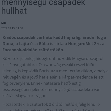
mennyiségű csapadék
hullhat
MTI
2024.09.13. 11:00
Kiadós csapadék várható kedd hajnalig, áradni fog a
Duna, a Lajta és a Rába is - írta a HungaroMet Zrt. a
Facebook-oldalán csütörtökön.
Közölték: jelenleg hidegfront húzódik Magyarországtól
kissé nyugatabbra. Olaszország északi részei fölött
jelenleg is képződik Boris, az a mediterrán ciklon, amely a
hét végén és a jövő hét elején a Kárpát-medence felett
fog örvényleni. Ennek hatására hétfő estig
összességében jelentős mennyiségű csapadékra van
kilátás Magyarországon.
Hozzátették: a csütörtök 0 órától hétfő éjfélig lehulló
csapadék mennyisége 50 és 100 milliméter között