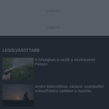
HIRDETÉS
HIRDETÉS
LEGOLVASOTTABB
A hőségben is védik a növényzetet
Pakson
Amire többmillióan vártunk: szombattól
másodfokúra csökken a riasztás