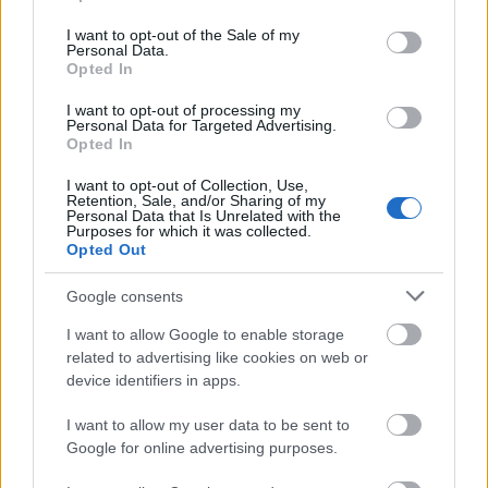
use your data for below specified purposes in below Google
consent section.
I want to opt-out of the Sale of my
Personal Data.
Opted In
Itt az ÉVOSZ megoldása a hőhullámok és az
energiakrízis kezelésére
I want to opt-out of processing my
Personal Data for Targeted Advertising.
Opted In
I want to opt-out of Collection, Use,
Retention, Sale, and/or Sharing of my
Personal Data that Is Unrelated with the
Purposes for which it was collected.
Opted Out
MAGYAR ÉPÍTŐK
Google consents
Útépítés
I want to allow Google to enable storage
related to advertising like cookies on web or
device identifiers in apps.
I want to allow my user data to be sent to
Google for online advertising purposes.