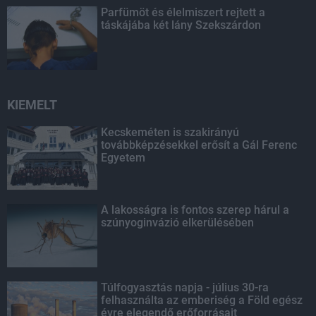
Parfümöt és élelmiszert rejtett a
táskájába két lány Szekszárdon
KIEMELT
Kecskeméten is szakirányú
továbbképzésekkel erősít a Gál Ferenc
Egyetem
A lakosságra is fontos szerep hárul a
szúnyoginvázió elkerülésében
Túlfogyasztás napja - július 30-ra
felhasználta az emberiség a Föld egész
évre elegendő erőforrásait