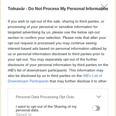
Tolnavár -
Do Not Process My Personal Information
Országos hírek
If you wish to opt-out of the sale, sharing to third parties, or
processing of your personal or sensitive information for
targeted advertising by us, please use the below opt-out
section to confirm your selection. Please note that after your
opt-out request is processed you may continue seeing
interest-based ads based on personal information utilized by
A lakosságra is fontos szerep hárul a szúnyoginvázió
us or personal information disclosed to third parties prior to
your opt-out. You may separately opt-out of the further
elkerülésében
disclosure of your personal information by third parties on the
IAB’s list of downstream participants. This information may
also be disclosed by us to third parties on the
IAB’s List of
Downstream Participants
that may further disclose it to other
third parties.
Országos hírek
Please note that this website/app uses one or more Google
Personal Data Processing Opt Outs
services and may gather and store information including but
not limited to your visit or usage behaviour. You may click to
I want to opt-out of the Sharing of my
personal data.
grant or deny consent to Google and its third-party tags to
Opted In