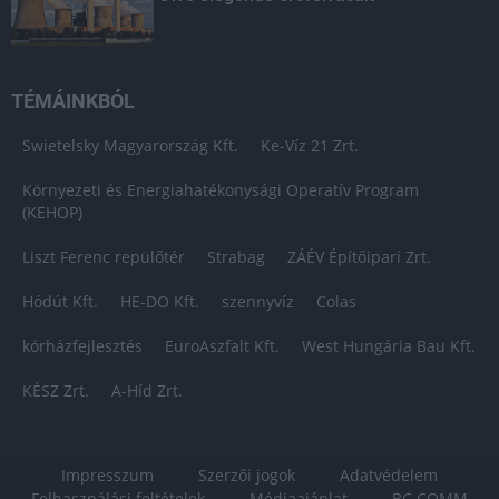
TÉMÁINKBÓL
Swietelsky Magyarország Kft.
Ke-Víz 21 Zrt.
Környezeti és Energiahatékonysági Operatív Program
(KEHOP)
Liszt Ferenc repülőtér
Strabag
ZÁÉV Építőipari Zrt.
Hódút Kft.
HE-DO Kft.
szennyvíz
Colas
kórházfejlesztés
EuroAszfalt Kft.
West Hungária Bau Kft.
KÉSZ Zrt.
A-Híd Zrt.
Impresszum
Szerzői jogok
Adatvédelem
Felhasználási feltételek
Médiaajánlat
BC COMM