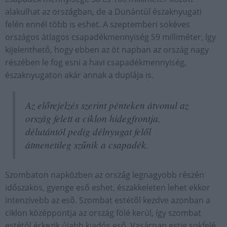
alakulhat az országban, de a Dunántúl északnyugati
felén ennél több is eshet. A szeptemberi sokéves
országos átlagos csapadékmennyiség 59 milliméter, így
kijelenthető, hogy ebben az öt napban az ország nagy
részében le fog esni a havi csapadékmennyiség,
északnyugaton akár annak a duplája is.
Az előrejelzés szerint pénteken átvonul az
ország felett a ciklon hidegfrontja,
délutántól pedig délnyugat felől
átmenetileg szűnik a csapadék.
Szombaton napközben az ország legnagyobb részén
időszakos, gyenge eső eshet, északkeleten lehet ekkor
intenzívebb az eső. Szombat estétől kezdve azonban a
ciklon középpontja az ország fölé kerül, így szombat
estétől érkezik újabb kiadós eső. Vasárnap estig sokfelé