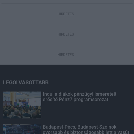
HIRDETÉS
HIRDETÉS
HIRDETÉS
LEGOLVASOTTABB
Indul a diákok pénzügyi ismereteit
erősítő Pénz7 programsorozat
Budapest-Pécs, Budapest-Szolnok:
gyorsabb és biztonságosabb lett a vasút