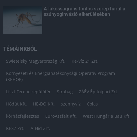
A lakosságra is fontos szerep hárul a
szúnyoginvázió elkerülésében
TÉMÁINKBÓL
Swietelsky Magyarország Kft.
Ke-Víz 21 Zrt.
Környezeti és Energiahatékonysági Operatív Program
(KEHOP)
Liszt Ferenc repülőtér
Strabag
ZÁÉV Építőipari Zrt.
Hódút Kft.
HE-DO Kft.
szennyvíz
Colas
kórházfejlesztés
EuroAszfalt Kft.
West Hungária Bau Kft.
KÉSZ Zrt.
A-Híd Zrt.