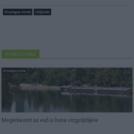
Országos hírek
időjárás
AJÁNLJUK MÉG
Országos hírek
Megérkezett az eső a Duna vízgyűjtőjére