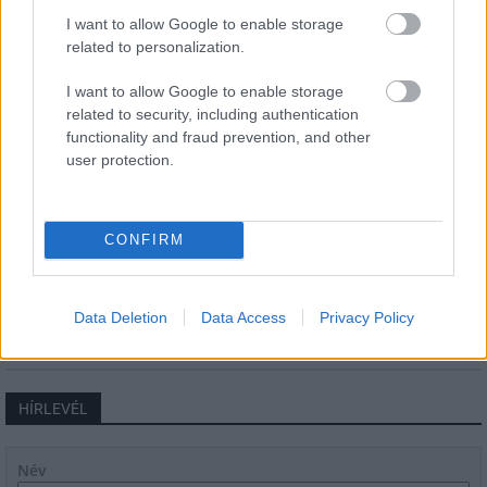
csomópont épül Angyalföldön
I want to allow Google to enable storage
related to personalization.
I want to allow Google to enable storage
related to security, including authentication
Másfélszeresére bővítik
Hódmezővásárhely jó hírű református
functionality and fraud prevention, and other
iskoláját
user protection.
Látványos építési szakasz indult be a
CONFIRM
Flórián téri felüljárón
Data Deletion
Data Access
Privacy Policy
HÍRLEVÉL
Név