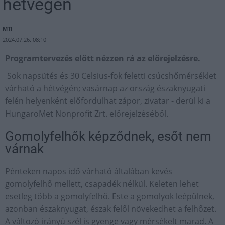
hétvégén
MTI
2024.07.26. 08:10
Programtervezés előtt nézzen rá az előrejelzésre.
Sok napsütés és 30 Celsius-fok feletti csúcshőmérséklet
várható a hétvégén; vasárnap az ország északnyugati
felén helyenként előfordulhat zápor, zivatar - derül ki a
HungaroMet Nonprofit Zrt. előrejelzéséből.
Gomolyfelhők képződnek, esőt nem
várnak
Pénteken napos idő várható általában kevés
gomolyfelhő mellett, csapadék nélkül. Keleten lehet
esetleg több a gomolyfelhő. Este a gomolyok leépülnek,
azonban északnyugat, észak felől növekedhet a felhőzet.
A változó irányú szél is gyenge vagy mérsékelt marad. A