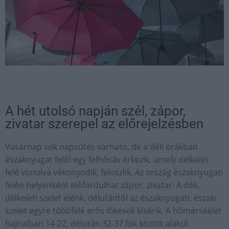
A hét utolsó napján szél, zápor,
zivatar szerepel az előrejelzésben
Vasárnap sok napsütés várható, de a déli órákban
északnyugat felől egy felhősáv érkezik, amely délkelet
felé vonulva vékonyodik, feloszlik. Az ország északnyugati
felén helyenként előfordulhat zápor, zivatar. A déli,
délkeleti szelet élénk, délutántól az északnyugati, északi
szelet egyre többfelé erős lökések kísérik. A hőmérséklet
hajnalban 14-22, délután 32-37 fok között alakul.