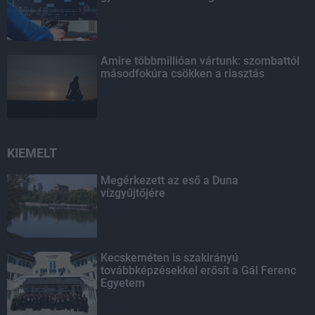
Amire többmillióan vártunk: szombattól
másodfokúra csökken a riasztás
KIEMELT
Megérkezett az eső a Duna
vízgyűjtőjére
Kecskeméten is szakirányú
továbbképzésekkel erősít a Gál Ferenc
Egyetem