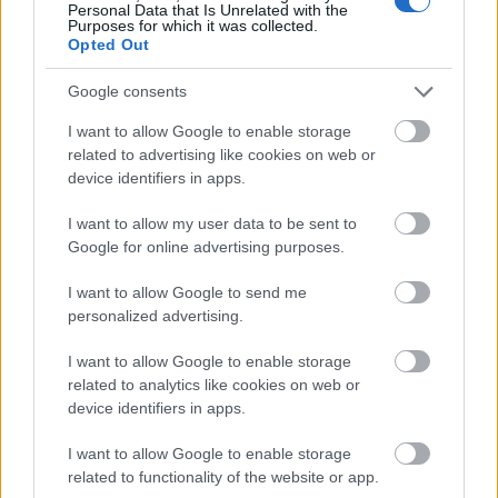
Personal Data that Is Unrelated with the
Purposes for which it was collected.
Opted Out
Google consents
I want to allow Google to enable storage
related to advertising like cookies on web or
device identifiers in apps.
Tata
műemlékfelújítás
műemlék
restaurálás
Történelmi táj, amelynek minden köve mesél –
I want to allow my user data to be sent to
megújul a tatai Angolkert
Google for online advertising purposes.
A projekt részeként megújulnak a területen található
I want to allow Google to send me
műemlékek, köztük a különleges Műromok, valamint a közeli
personalized advertising.
Várkanyarban álló Nepomuki Szent János híd és szobor is.
I want to allow Google to enable storage
M1 bővítés: már zajlik a teljesen új
related to analytics like cookies on web or
Bicske Kelet csomópont építése
device identifiers in apps.
I want to allow Google to enable storage
related to functionality of the website or app.
Új gyalogosátkelők és jelzőlámpás