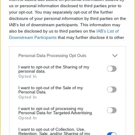
us or personal information disclosed to third parties prior to
your opt-out. You may separately opt-out of the further
disclosure of your personal information by third parties on the
IAB’s list of downstream participants. This information may
also be disclosed by us to third parties on the
IAB’s List of
A lakosságra is fontos szerep hárul a szúnyoginvázió
Downstream Participants
that may further disclose it to other
elkerülésében
third parties.
Please note that this website/app uses one or more Google
Personal Data Processing Opt Outs
services and may gather and store information including but
not limited to your visit or usage behaviour. You may click to
I want to opt-out of the Sharing of my
personal data.
grant or deny consent to Google and its third-party tags to
Opted In
use your data for below specified purposes in below Google
consent section.
I want to opt-out of the Sale of my
MAGYAR ÉPÍTŐK
Personal Data.
Opted In
Aktuális
I want to opt-out of processing my
Personal Data for Targeted Advertising.
Opted In
I want to opt-out of Collection, Use,
Retention, Sale, and/or Sharing of my