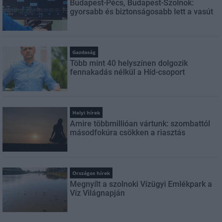
Budapest-Pécs, Budapest-Szolnok:
gyorsabb és biztonságosabb lett a vasút
Gazdaság
Több mint 40 helyszínen dolgozik
fennakadás nélkül a Híd-csoport
Helyi hírek
Amire többmillióan vártunk: szombattól
másodfokúra csökken a riasztás
Országos hírek
Megnyílt a szolnoki Vízügyi Emlékpark a
Víz Világnapján