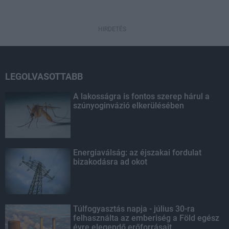
HIRDETÉS
LEGOLVASOTTABB
A lakosságra is fontos szerep hárul a
szúnyoginvázió elkerülésében
Energiaválság: az éjszakai fordulat
bizakodásra ad okot
Túlfogyasztás napja - július 30-ra
felhasználta az emberiség a Föld egész
évre elegendő erőforrásait