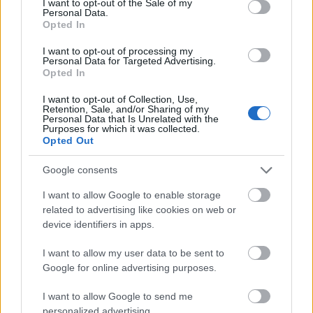
Elkészült a Liszt Ferenc repülőtér közelében lévő
I want to opt-out of the Sale of my
Personal Data.
logisztikai bázis út- és közműhálózatának fejlesztése
Opted In
Komplex infrastruktúra-rendszert épített a Colas Alterra Zrt. a
I want to opt-out of processing my
Liszt Ferenc Nemzetközi Repülőtér közelében. A VGP Park
Personal Data for Targeted Advertising.
Budapest Aerozone területén megvalósult vízellátó, szenny- és
Opted In
csapadékvíz-elvezető rendszerek, az út- és külső elektromos
hálózat kiépítés a legújabb, logisztikai csarnok kiszolgálását
I want to opt-out of Collection, Use,
Retention, Sale, and/or Sharing of my
szolgálja.
Personal Data that Is Unrelated with the
Purposes for which it was collected.
Opted Out
Látlelet a hazai víziközművekről?
Egyetlen, fél évszázados vezetéken
Google consents
múlt Bicske vízellátása
I want to allow Google to enable storage
related to advertising like cookies on web or
Épített öröksége megújításával is készül
device identifiers in apps.
Mohács a csata ötszázadik
évfordulójára
I want to allow my user data to be sent to
Google for online advertising purposes.
I want to allow Google to send me
A tengerfenék alatt négy óriáskábellel
personalized advertising.
kötik össze Spanyolország és