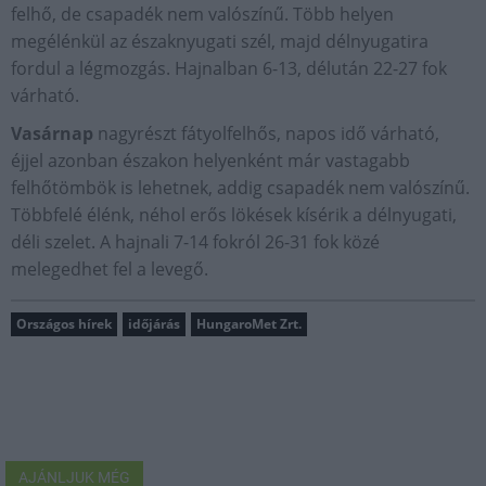
felhő, de csapadék nem valószínű. Több helyen
megélénkül az északnyugati szél, majd délnyugatira
fordul a légmozgás. Hajnalban 6-13, délután 22-27 fok
várható.
Vasárnap
nagyrészt fátyolfelhős, napos idő várható,
éjjel azonban északon helyenként már vastagabb
felhőtömbök is lehetnek, addig csapadék nem valószínű.
Többfelé élénk, néhol erős lökések kísérik a délnyugati,
déli szelet. A hajnali 7-14 fokról 26-31 fok közé
melegedhet fel a levegő.
Országos hírek
időjárás
HungaroMet Zrt.
AJÁNLJUK MÉG