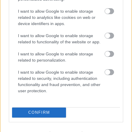
Franciaország villamosenergia-
hálózatát
I want to allow Google to enable storage
related to analytics like cookies on web or
device identifiers in apps.
Még több zöld, még több virág és új
játszótér Debrecen egyik legfontosabb
I want to allow Google to enable storage
terén
related to functionality of the website or app.
I want to allow Google to enable storage
related to personalization.
I want to allow Google to enable storage
HÍRLEVÉL
related to security, including authentication
functionality and fraud prevention, and other
Név
user protection.
E-mail cím
CONFIRM
Feliratkozom a hírlevélre és elfogadom az
adatvédelmi