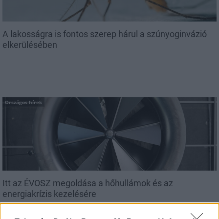
A lakosságra is fontos szerep hárul a szúnyoginvázió
elkerülésében
Országos hírek
Itt az ÉVOSZ megoldása a hőhullámok és az
energiakrízis kezelésére