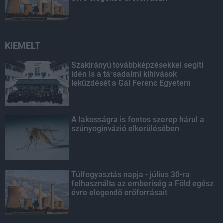
KIEMELT
Szakirányú továbbképzésekkel segíti
idén is a társadalmi kihívások
leküzdését a Gál Ferenc Egyetem
A lakosságra is fontos szerep hárul a
szúnyoginvázió elkerülésében
Túlfogyasztás napja - július 30-ra
felhasználta az emberiség a Föld egész
évre elegendő erőforrásait