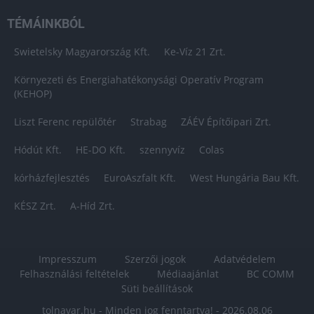
TÉMÁINKBÓL
Swietelsky Magyarország Kft.
Ke-Víz 21 Zrt.
Környezeti és Energiahatékonysági Operatív Program
(KEHOP)
Liszt Ferenc repülőtér
Strabag
ZÁÉV Építőipari Zrt.
Hódút Kft.
HE-DO Kft.
szennyvíz
Colas
kórházfejlesztés
EuroAszfalt Kft.
West Hungária Bau Kft.
KÉSZ Zrt.
A-Híd Zrt.
Impresszum
Szerzői jogok
Adatvédelem
Felhasználási feltételek
Médiaajánlat
BC COMM
Süti beállítások
tolnavar.hu - Minden jog fenntartva! - 2026.08.06