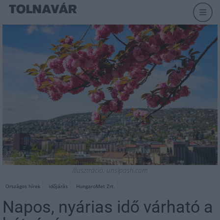
Illusztráció, unslpash.com
Országos hírek
időjárás
HungaroMet Zrt.
Napos, nyárias idő várható a