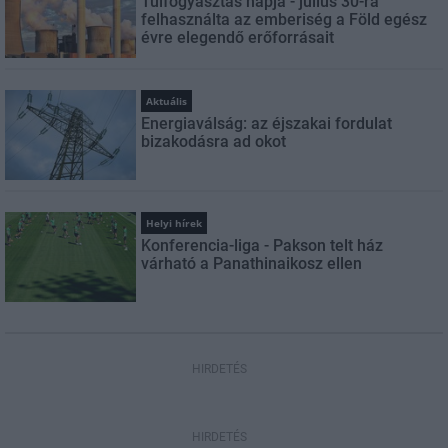
Túlfogyasztás napja - július 30-ra
felhasználta az emberiség a Föld egész
évre elegendő erőforrásait
Aktuális
Energiaválság: az éjszakai fordulat
bizakodásra ad okot
Helyi hírek
Konferencia-liga - Pakson telt ház
várható a Panathinaikosz ellen
HIRDETÉS
HIRDETÉS