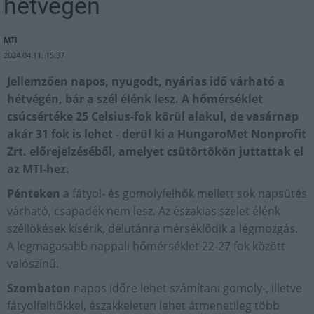
hétvégén
MTI
2024.04.11. 15:37
Jellemzően napos, nyugodt, nyárias idő várható a
hétvégén, bár a szél élénk lesz. A hőmérséklet
csúcsértéke 25 Celsius-fok körül alakul, de vasárnap
akár 31 fok is lehet - derül ki a HungaroMet Nonprofit
Zrt. előrejelzéséből, amelyet csütörtökön juttattak el
az MTI-hez.
Pénteken
a fátyol- és gomolyfelhők mellett sok napsütés
várható, csapadék nem lesz. Az északias szelet élénk
széllökések kísérik, délutánra mérséklődik a légmozgás.
A legmagasabb nappali hőmérséklet 22-27 fok között
valószínű.
Szombaton
napos időre lehet számítani gomoly-, illetve
fátyolfelhőkkel, északkeleten lehet átmenetileg több