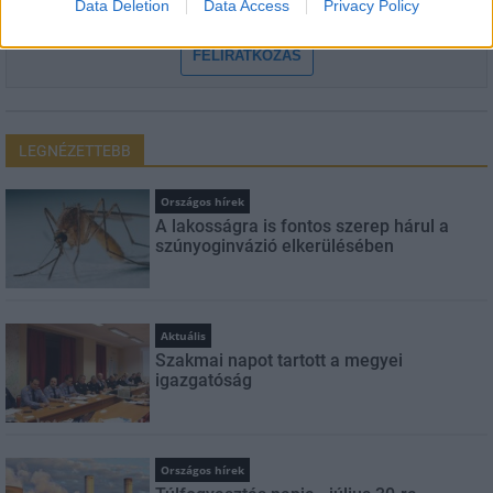
Data Deletion
Data Access
Privacy Policy
szabályzatot!
FELIRATKOZÁS
LEGNÉZETTEBB
Országos hírek
A lakosságra is fontos szerep hárul a
szúnyoginvázió elkerülésében
Aktuális
Szakmai napot tartott a megyei
igazgatóság
Országos hírek