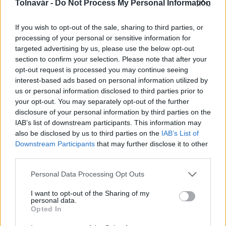
Tolnavár -
Do Not Process My Personal Information
If you wish to opt-out of the sale, sharing to third parties, or
processing of your personal or sensitive information for
targeted advertising by us, please use the below opt-out
MAGYAR ÉPÍTŐK
section to confirm your selection. Please note that after your
opt-out request is processed you may continue seeing
Mi épül?
interest-based ads based on personal information utilized by
us or personal information disclosed to third parties prior to
your opt-out. You may separately opt-out of the further
disclosure of your personal information by third parties on the
IAB’s list of downstream participants. This information may
also be disclosed by us to third parties on the
IAB’s List of
Downstream Participants
that may further disclose it to other
third parties.
Please note that this website/app uses one or more Google
Personal Data Processing Opt Outs
services and may gather and store information including but
not limited to your visit or usage behaviour. You may click to
I want to opt-out of the Sharing of my
personal data.
grant or deny consent to Google and its third-party tags to
Opted In
útépítés
logisztikai központ
Colas
Colas Alterra Zrt.
use your data for below specified purposes in below Google
consent section.