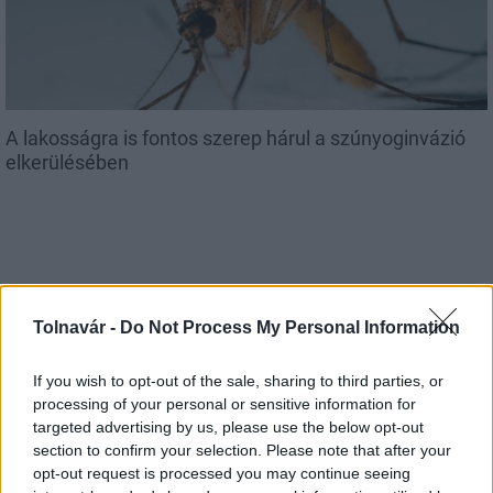
A lakosságra is fontos szerep hárul a szúnyoginvázió
elkerülésében
Tolnavár -
Do Not Process My Personal Information
MAGYAR ÉPÍTŐK
If you wish to opt-out of the sale, sharing to third parties, or
Aktuális
processing of your personal or sensitive information for
targeted advertising by us, please use the below opt-out
section to confirm your selection. Please note that after your
opt-out request is processed you may continue seeing