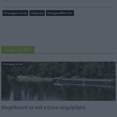
Országos hírek
időjárás
HungaroMet Zrt.
AJÁNLJUK MÉG
Országos hírek
Megérkezett az eső a Duna vízgyűjtőjére