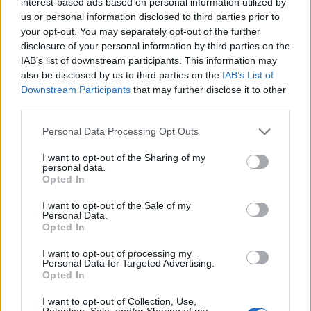
interest-based ads based on personal information utilized by
us or personal information disclosed to third parties prior to
your opt-out. You may separately opt-out of the further
disclosure of your personal information by third parties on the
IAB’s list of downstream participants. This information may
also be disclosed by us to third parties on the
IAB’s List of
Downstream Participants
that may further disclose it to other
third parties.
Tata
műemlékfelújítás
műemlék
restaurálás
Please note that this website/app uses one or more Google
Personal Data Processing Opt Outs
Történelmi táj, amelynek minden köve mesél –
services and may gather and store information including but
megújul a tatai Angolkert
not limited to your visit or usage behaviour. You may click to
I want to opt-out of the Sharing of my
personal data.
grant or deny consent to Google and its third-party tags to
A projekt részeként megújulnak a területen található
Opted In
use your data for below specified purposes in below Google
műemlékek, köztük a különleges Műromok, valamint a közeli
consent section.
Várkanyarban álló Nepomuki Szent János híd és szobor is.
I want to opt-out of the Sale of my
Personal Data.
Opted In
M1 bővítés: már zajlik a teljesen új
Bicske Kelet csomópont építése
I want to opt-out of processing my
Personal Data for Targeted Advertising.
Opted In
I want to opt-out of Collection, Use,
Retention, Sale, and/or Sharing of my