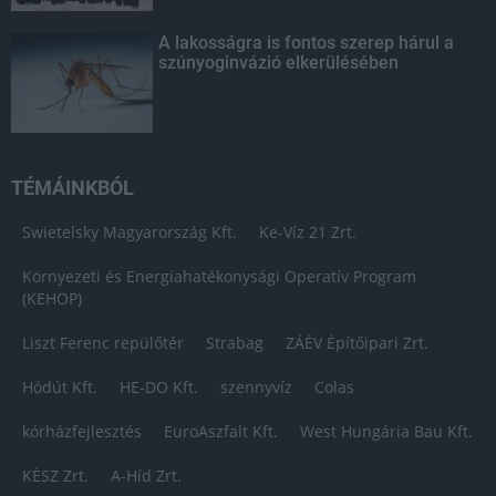
A lakosságra is fontos szerep hárul a
szúnyoginvázió elkerülésében
TÉMÁINKBÓL
Swietelsky Magyarország Kft.
Ke-Víz 21 Zrt.
Környezeti és Energiahatékonysági Operatív Program
(KEHOP)
Liszt Ferenc repülőtér
Strabag
ZÁÉV Építőipari Zrt.
Hódút Kft.
HE-DO Kft.
szennyvíz
Colas
kórházfejlesztés
EuroAszfalt Kft.
West Hungária Bau Kft.
KÉSZ Zrt.
A-Híd Zrt.