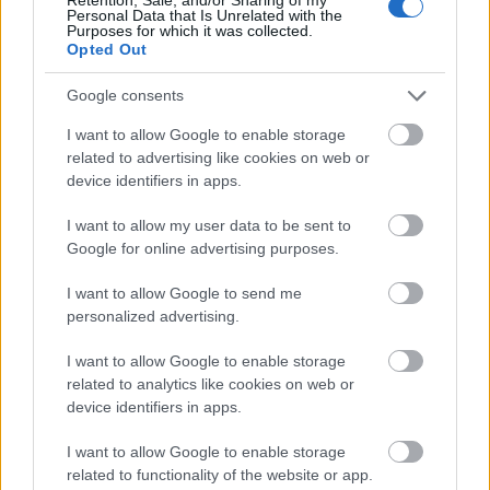
Új gyalogosátkelők és jelzőlámpás
Personal Data that Is Unrelated with the
csomópont épül Angyalföldön
Purposes for which it was collected.
Opted Out
Google consents
Másfélszeresére bővítik
I want to allow Google to enable storage
Hódmezővásárhely jó hírű református
related to advertising like cookies on web or
iskoláját
device identifiers in apps.
I want to allow my user data to be sent to
Látványos építési szakasz indult be a
Google for online advertising purposes.
Flórián téri felüljárón
I want to allow Google to send me
personalized advertising.
I want to allow Google to enable storage
related to analytics like cookies on web or
device identifiers in apps.
HÍRLEVÉL
I want to allow Google to enable storage
related to functionality of the website or app.
Név