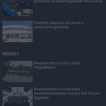
gyorsabb és biztonságosabb lett a vasút
Felújított iskolába járhatnak a
szekszárdi gyerekek
KIEMELT
Megérkezett az eső a Duna
vízgyűjtőjére
Kecskeméten is szakirányú
továbbképzésekkel erősít a Gál Ferenc
Egyetem