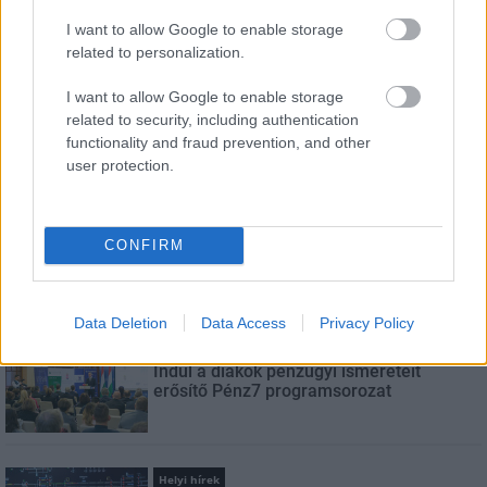
I want to allow Google to enable storage
related to personalization.
E-mail cím
I want to allow Google to enable storage
related to security, including authentication
Feliratkozom a hírlevélre és elfogadom az
adatvédelmi
functionality and fraud prevention, and other
szabályzatot!
user protection.
FELIRATKOZÁS
CONFIRM
LEGNÉZETTEBB
Data Deletion
Data Access
Privacy Policy
Aktuális
Indul a diákok pénzügyi ismereteit
erősítő Pénz7 programsorozat
Helyi hírek