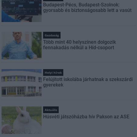
Budapest-Pécs, Budapest-Szolnok:
gyorsabb és biztonságosabb lett a vasút
Gazdaság
Több mint 40 helyszínen dolgozik
fennakadás nélkül a Híd-csoport
Helyi hírek
Felújított iskolába járhatnak a szekszárdi
gyerekek
Aktuális
Húsvéti játszóházba hív Pakson az ASE