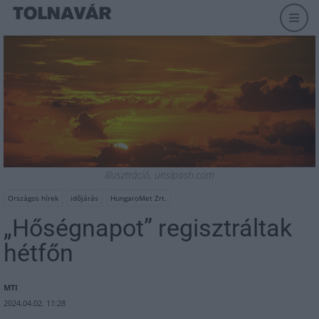
Illusztráció, unslpash.com
Országos hírek
időjárás
HungaroMet Zrt.
„Hőségnapot” regisztráltak
hétfőn
MTI
2024.04.02. 11:28