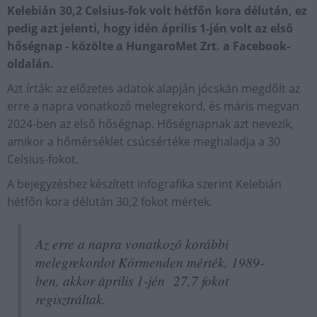
Kelebián 30,2 Celsius-fok volt hétfőn kora délután, ez
pedig azt jelenti, hogy idén április 1-jén volt az első
hőségnap - közölte a HungaroMet Zrt. a Facebook-
oldalán.
Azt írták: az előzetes adatok alapján jócskán megdőlt az
erre a napra vonatkozó melegrekord, és máris megvan
2024-ben az első hőségnap. Hőségnapnak azt nevezik,
amikor a hőmérséklet csúcsértéke meghaladja a 30
Celsius-fokot.
A bejegyzéshez készített infografika szerint Kelebián
hétfőn kora délután 30,2 fokot mértek.
Az erre a napra vonatkozó korábbi
melegrekordot Körmenden mérték, 1989-
ben, akkor április 1-jén 27,7 fokot
regisztráltak.