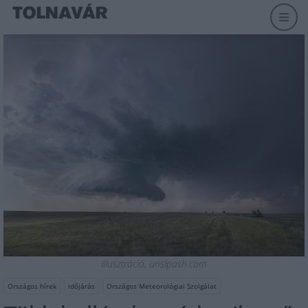
Illusztráció, unslpash.com
Országos hírek
időjárás
Országos Meteorológiai Szolgálat