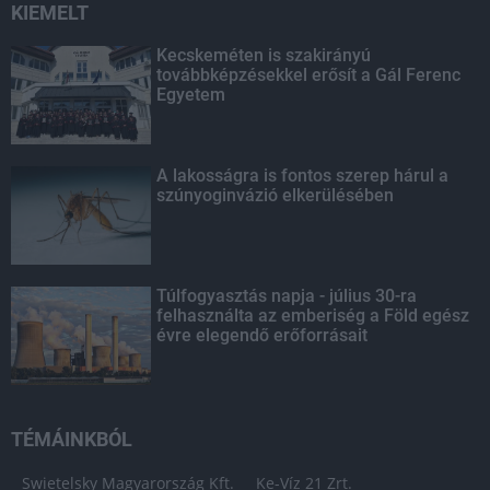
KIEMELT
Kecskeméten is szakirányú
továbbképzésekkel erősít a Gál Ferenc
Egyetem
A lakosságra is fontos szerep hárul a
szúnyoginvázió elkerülésében
Túlfogyasztás napja - július 30-ra
felhasználta az emberiség a Föld egész
évre elegendő erőforrásait
TÉMÁINKBÓL
Swietelsky Magyarország Kft.
Ke-Víz 21 Zrt.