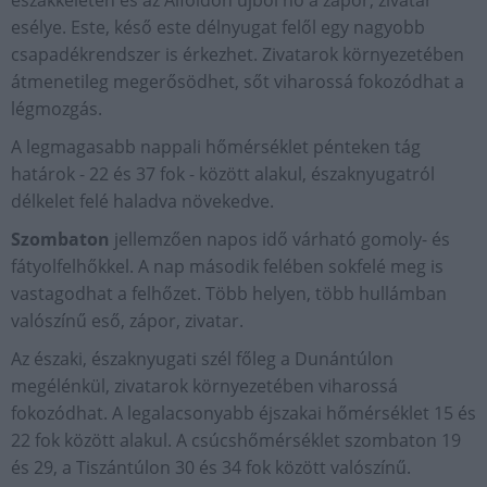
esélye. Este, késő este délnyugat felől egy nagyobb
csapadékrendszer is érkezhet. Zivatarok környezetében
átmenetileg megerősödhet, sőt viharossá fokozódhat a
légmozgás.
A legmagasabb nappali hőmérséklet pénteken tág
határok - 22 és 37 fok - között alakul, északnyugatról
délkelet felé haladva növekedve.
Szombaton
jellemzően napos idő várható gomoly- és
fátyolfelhőkkel. A nap második felében sokfelé meg is
vastagodhat a felhőzet. Több helyen, több hullámban
valószínű eső, zápor, zivatar.
Az északi, északnyugati szél főleg a Dunántúlon
megélénkül, zivatarok környezetében viharossá
fokozódhat. A legalacsonyabb éjszakai hőmérséklet 15 és
22 fok között alakul. A csúcshőmérséklet szombaton 19
és 29, a Tiszántúlon 30 és 34 fok között valószínű.