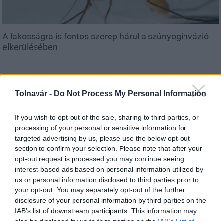
A lakosságra is fontos szerep hárul a szúnyoginvázió
elkerülésében
Tolnavár -
Do Not Process My Personal Information
Országos hírek
If you wish to opt-out of the sale, sharing to third parties, or
processing of your personal or sensitive information for
targeted advertising by us, please use the below opt-out
section to confirm your selection. Please note that after your
opt-out request is processed you may continue seeing
interest-based ads based on personal information utilized by
us or personal information disclosed to third parties prior to
Itt az ÉVOSZ megoldása a hőhullámok és az
your opt-out. You may separately opt-out of the further
energiakrízis kezelésére
disclosure of your personal information by third parties on the
IAB’s list of downstream participants. This information may
also be disclosed by us to third parties on the
IAB’s List of