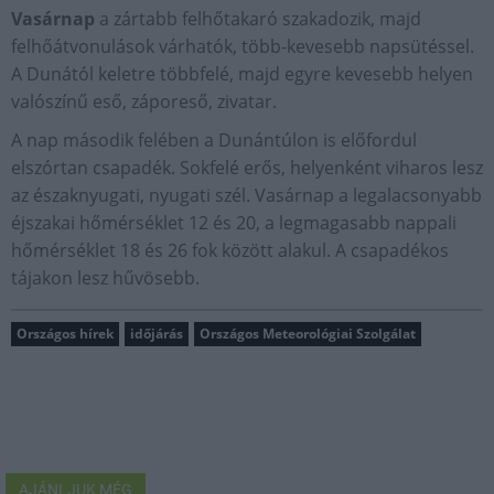
Vasárnap
a zártabb felhőtakaró szakadozik, majd
felhőátvonulások várhatók, több-kevesebb napsütéssel.
A Dunától keletre többfelé, majd egyre kevesebb helyen
valószínű eső, záporeső, zivatar.
A nap második felében a Dunántúlon is előfordul
elszórtan csapadék. Sokfelé erős, helyenként viharos lesz
az északnyugati, nyugati szél. Vasárnap a legalacsonyabb
éjszakai hőmérséklet 12 és 20, a legmagasabb nappali
hőmérséklet 18 és 26 fok között alakul. A csapadékos
tájakon lesz hűvösebb.
Országos hírek
időjárás
Országos Meteorológiai Szolgálat
AJÁNLJUK MÉG