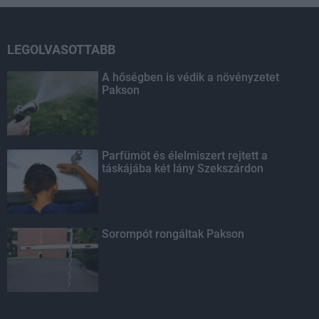
LEGOLVASOTTABB
A hőségben is védik a növényzetet
Pakson
Parfümöt és élelmiszert rejtett a
táskájába két lány Szekszárdon
Sorompót rongáltak Pakson