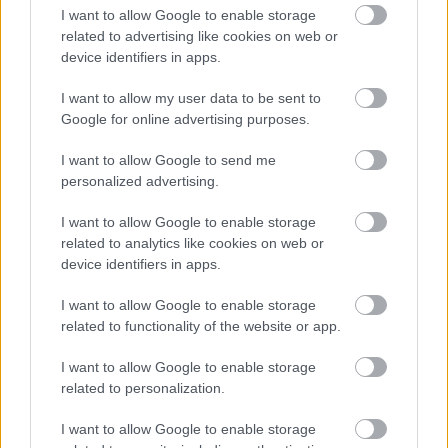
Látványos építési szakasz indult be a Flórián téri
I want to allow Google to enable storage
felüljárón
related to advertising like cookies on web or
device identifiers in apps.
A tartós nyári hőség jelentős kihívás elé állítja a KM Építőt,
ennek ellenére folyamatosan halad az aszfaltozás.
I want to allow my user data to be sent to
Google for online advertising purposes.
Paks II.: Mit jelent az 5. blokk új
mérföldköve a felülvizsgálat
I want to allow Google to send me
árnyékában?
personalized advertising.
I want to allow Google to enable storage
Elkészült a Liszt Ferenc repülőtér
related to analytics like cookies on web or
közelében lévő logisztikai bázis út- és
device identifiers in apps.
közműhálózatának fejlesztése
I want to allow Google to enable storage
related to functionality of the website or app.
Látlelet a hazai víziközművekről?
Egyetlen, fél évszázados vezetéken
I want to allow Google to enable storage
múlt Bicske vízellátása
related to personalization.
I want to allow Google to enable storage