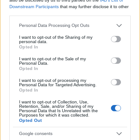
Downstream Participants
that may further disclose it to other
third parties.
Please note that this website/app uses one or more Google
Personal Data Processing Opt Outs
services and may gather and store information including but
MAGYAR ÉPÍTŐK
not limited to your visit or usage behaviour. You may click to
I want to opt-out of the Sharing of my
personal data.
grant or deny consent to Google and its third-party tags to
Opted In
use your data for below specified purposes in below Google
Útépítés
consent section.
I want to opt-out of the Sale of my
Personal Data.
Opted In
I want to opt-out of processing my
Personal Data for Targeted Advertising.
Opted In
I want to opt-out of Collection, Use,
Retention, Sale, and/or Sharing of my
Personal Data that Is Unrelated with the
Purposes for which it was collected.
Opted Out
HE-DO
BKK
KM Építő Kft.
Főmterv Mérnöki Tervező Zrt.
Google consents