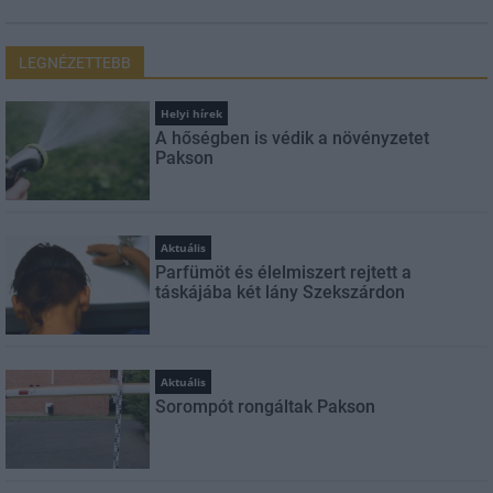
LEGNÉZETTEBB
Helyi hírek
A hőségben is védik a növényzetet
Pakson
Aktuális
Parfümöt és élelmiszert rejtett a
táskájába két lány Szekszárdon
Aktuális
Sorompót rongáltak Pakson