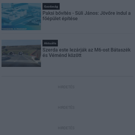
Gazdaság
Paksi bővítés - Süli János: Jövőre indul a
főépület építése
Aktuális
Szerda este lezárják az M6-ost Bátaszék
és Véménd között
HIRDETÉS
HIRDETÉS
HIRDETÉS