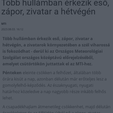
Több hullámban érkezik eső,
zápor, zivatar a hétvégén
MTI
2023.08.03. 16:12
Több hullámban érkezik eső, zápor, zivatar a
hétvégén, a zivatarok környezetében a szél viharossá
is fokozódhat - derül ki az Országos Meteorológiai
Szolgálat országos középtávú előrejelzéséből,
amelyet csütörtökön juttattak el az MTI-hez.
Pénteken
eleinte csökken a felhőzet, általában több
órára kisüt a nap, azonban délután már erőteljes lesz a
gomolyfelhő-képződés. Az északnyugati, nyugati
határhoz közeledve a nap nagyobb része inkább felhős
lehet.
A csapadékhajlam átmenetileg csökkenhet, majd délután
északkeleten és az Alföldön újból nő a zápor, zivatar