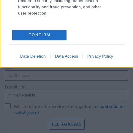
related to security, including authentication
Épített öröksége megújításával is készül
functionality and fraud prevention, and other
Mohács a csata ötszázadik
user protection.
évfordulójára
CONFIRM
HÍRLEVÉL
Data Deletion
Data Access
Privacy Policy
Név
E-mail cím
Feliratkozom a hírlevélre és elfogadom az
adatvédelmi
szabályzatot!
FELIRATKOZÁS