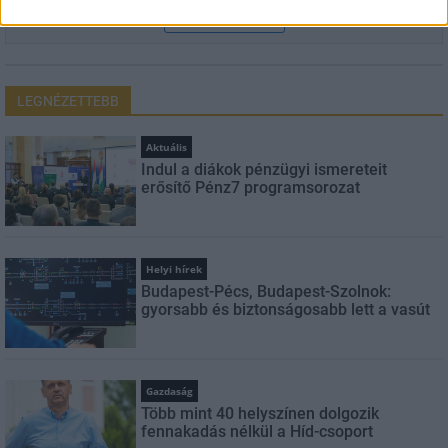
FELIRATKOZÁS
LEGNÉZETTEBB
Aktuális
Indul a diákok pénzügyi ismereteit
erősítő Pénz7 programsorozat
Helyi hírek
Budapest-Pécs, Budapest-Szolnok:
gyorsabb és biztonságosabb lett a vasút
Gazdaság
Több mint 40 helyszínen dolgozik
fennakadás nélkül a Híd-csoport