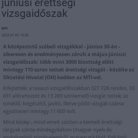
júniusi érettségi
vizsgaidőszak
MTI
2023.07.18. 15:20
A középszintű szóbeli vizsgákkal - június 30-án -
sikeresen és eredményesen zárult a május-júniusi
vizsgaidőszak: több mint 3000 bizottság előtt
mintegy 110 ezren tettek érettségi vizsgát - közölte az
Oktatási Hivatal (OH) kedden az MTI-vel.
Kifejtették: a tavaszi vizsgaidőszakban 327 728 rendes, 33
691 előrehozott és 13 289 szintemelő vizsgát tettek; az
ismétlő, kiegészítő, javító, illetve pótló vizsgák száma
együttesen mintegy 11 000 volt.
Mind közép-, mind emelt szinten a kiemelt érettségi
tárgyak szinte mindegyikében (magyar nyelv és
irodalomból, történelemből, matematikából, fizikából,