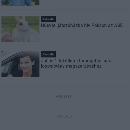
Aktuális
Húsvéti játszóházba hív Pakson az ASE
Aktuális
Július 1-től állami támogatás jár a
jogosítvány megszerzéséhez
HIRDETÉS
HIRDETÉS