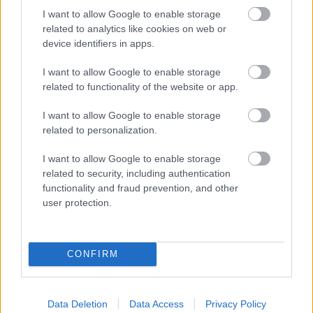
I want to allow Google to enable storage
related to analytics like cookies on web or
Másfélszeresére bővítik
device identifiers in apps.
Hódmezővásárhely jó hírű református
iskoláját
I want to allow Google to enable storage
related to functionality of the website or app.
I want to allow Google to enable storage
related to personalization.
HÍRLEVÉL
I want to allow Google to enable storage
related to security, including authentication
functionality and fraud prevention, and other
Név
user protection.
E-mail cím
CONFIRM
Feliratkozom a hírlevélre és elfogadom az
adatvédelmi
szabályzatot!
Data Deletion
Data Access
Privacy Policy