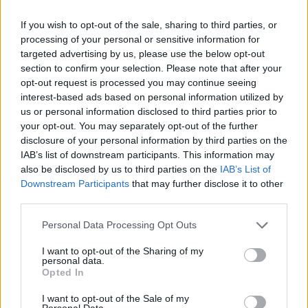
If you wish to opt-out of the sale, sharing to third parties, or
processing of your personal or sensitive information for
targeted advertising by us, please use the below opt-out
section to confirm your selection. Please note that after your
opt-out request is processed you may continue seeing
MAGYAR ÉPÍTŐK
interest-based ads based on personal information utilized by
us or personal information disclosed to third parties prior to
Mi épül?
your opt-out. You may separately opt-out of the further
disclosure of your personal information by third parties on the
IAB’s list of downstream participants. This information may
also be disclosed by us to third parties on the
IAB’s List of
Downstream Participants
that may further disclose it to other
third parties.
Please note that this website/app uses one or more Google
Personal Data Processing Opt Outs
services and may gather and store information including but
not limited to your visit or usage behaviour. You may click to
I want to opt-out of the Sharing of my
personal data.
grant or deny consent to Google and its third-party tags to
Opted In
use your data for below specified purposes in below Google
consent section.
I want to opt-out of the Sale of my
Belváros-Lipótváros
játszótér
Personal Data.