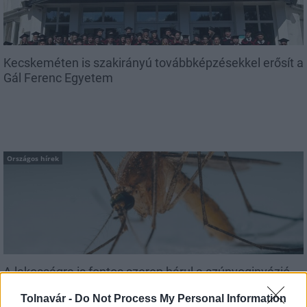
Kecskeméten is szakirányú továbbképzésekkel erősít a
Gál Ferenc Egyetem
Országos hírek
A lakosságra is fontos szerep hárul a szúnyoginvázió
elkerülésében
Tolnavár -
Do Not Process My Personal Information