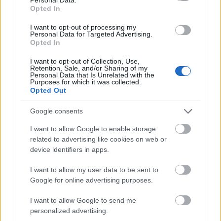
Opted In
Város-Teampannon Kereskedelmi és Szolgáltató Kft.
parkfelújítás
Újragondolják Lipótváros rejtett, zöld parkját
I want to opt-out of processing my
Personal Data for Targeted Advertising.
Indulhat a Honvéd tér megújításának tervezése, ahol a
Opted In
klímatudatos gondolkodás és a helyi identitás erősítése kerül a
középpontba.
I want to opt-out of Collection, Use,
Retention, Sale, and/or Sharing of my
Personal Data that Is Unrelated with the
Purposes for which it was collected.
Történelmi táj, amelynek minden köve
Opted Out
mesél – megújul a tatai Angolkert
Google consents
I want to allow Google to enable storage
related to advertising like cookies on web or
M1 bővítés: már zajlik a teljesen új
Bicske Kelet csomópont építése
device identifiers in apps.
I want to allow my user data to be sent to
Google for online advertising purposes.
Új gyalogosátkelők és jelzőlámpás
I want to allow Google to send me
csomópont épül Angyalföldön
personalized advertising.