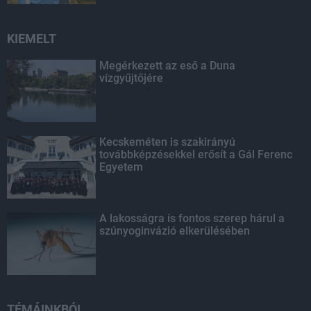
KIEMELT
Megérkezett az eső a Duna
vízgyűjtőjére
Kecskeméten is szakirányú
továbbképzésekkel erősít a Gál Ferenc
Egyetem
A lakosságra is fontos szerep hárul a
szúnyoginvázió elkerülésében
TÉMÁINKBÓL