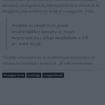
kémiából, biológiából és informatikából) az elmúlt öt év
átlagánál jobb eredményt értek el a vizsgázók - írták.
Továbbá az elmúlt tíz év javuló
tendenciájához igazodva az összes
megszerzett jegy átlaga meghaladta a 3,8-
at - tették hozzá.
További információ és az eredmények összesítése az
oktatas.hu honlapon érhető el - áll a közleményben.
Országos hírek
érettségi
vizsgaidőszak