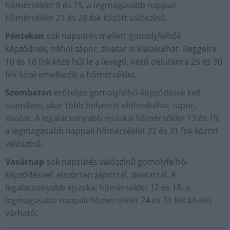
hőmérséklet 8 és 15, a legmagasabb nappali
hőmérséklet 21 és 28 fok között valószínű.
Pénteken
sok napsütés mellett gomolyfelhők
képződnek, néhol zápor, zivatar is kialakulhat. Reggelre
10 és 18 fok közé hűl le a levegő, késő délutánra 25 és 30
fok közé emelkedik a hőmérséklet.
Szombaton
erőteljes gomolyfelhő-képződésre kell
számítani, akár több helyen is előfordulhat zápor,
zivatar. A legalacsonyabb éjszakai hőmérséklet 13 és 19,
a legmagasabb nappali hőmérséklet 22 és 31 fok között
valószínű.
Vasárnap
sok napsütés valószínű gomolyfelhő-
képződéssel, elszórtan záporral, zivatarral. A
legalacsonyabb éjszakai hőmérséklet 12 és 18, a
legmagasabb nappali hőmérséklet 24 és 31 fok között
várható.