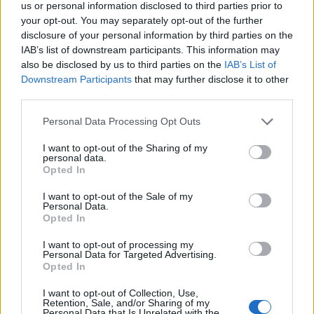
us or personal information disclosed to third parties prior to
your opt-out. You may separately opt-out of the further
disclosure of your personal information by third parties on the
IAB’s list of downstream participants. This information may
A lakosságra is fontos szerep hárul a szúnyoginvázió
also be disclosed by us to third parties on the
IAB’s List of
Downstream Participants
that may further disclose it to other
elkerülésében
third parties.
Please note that this website/app uses one or more Google
Personal Data Processing Opt Outs
services and may gather and store information including but
not limited to your visit or usage behaviour. You may click to
I want to opt-out of the Sharing of my
personal data.
grant or deny consent to Google and its third-party tags to
Opted In
use your data for below specified purposes in below Google
MAGYAR ÉPÍTŐK
consent section.
I want to opt-out of the Sale of my
Personal Data.
Opted In
Útépítés
I want to opt-out of processing my
Personal Data for Targeted Advertising.
Opted In
I want to opt-out of Collection, Use,
Retention, Sale, and/or Sharing of my
Personal Data that Is Unrelated with the