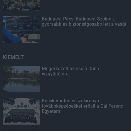
Budapest-Pécs, Budapest-Szolnok:
gyorsabb és biztonságosabb lett a vasút
KIEMELT
Megérkezett az eső a Duna
vízgyűjtőjére
Kecskeméten is szakirányú
továbbképzésekkel erősít a Gál Ferenc
Egyetem