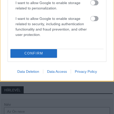
iskoláját
I want to allow Google to enable storage
related to personalization.
I want to allow Google to enable storage
Látványos építési szakasz indult be a
related to security, including authentication
Flórián téri felüljárón
functionality and fraud prevention, and other
user protection.
Paks II.: Mit jelent az 5. blokk új
CONFIRM
mérföldköve a felülvizsgálat
árnyékában?
Data Deletion
Data Access
Privacy Policy
HÍRLEVÉL
Név