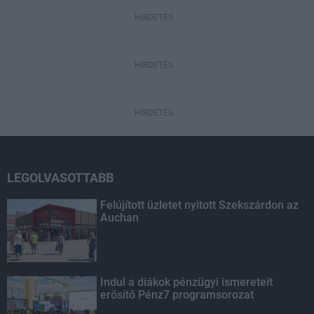
HIRDETÉS
HIRDETÉS
HIRDETÉS
LEGOLVASOTTABB
Felújított üzletet nyitott Szekszárdon az
Auchan
Indul a diákok pénzügyi ismereteit
erősítő Pénz7 programsorozat