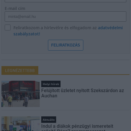
E-mail cím
Feliratkozom a hírlevélre és elfogadom az
adatvédelmi
szabályzatot!
FELIRATKOZÁS
LEGNÉZETTEBB
Helyi hírek
Felújított üzletet nyitott Szekszárdon az
Auchan
Aktuális
Indul a diákok pénzügyi ismereteit