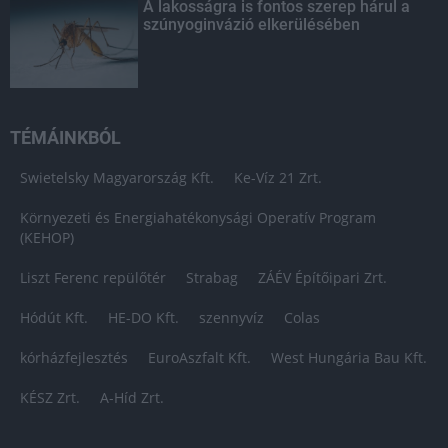
A lakosságra is fontos szerep hárul a
szúnyoginvázió elkerülésében
TÉMÁINKBÓL
Swietelsky Magyarország Kft.
Ke-Víz 21 Zrt.
Környezeti és Energiahatékonysági Operatív Program
(KEHOP)
Liszt Ferenc repülőtér
Strabag
ZÁÉV Építőipari Zrt.
Hódút Kft.
HE-DO Kft.
szennyvíz
Colas
kórházfejlesztés
EuroAszfalt Kft.
West Hungária Bau Kft.
KÉSZ Zrt.
A-Híd Zrt.