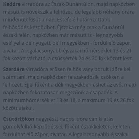
Keddre
virradóra az Észak-Dunántúlon, majd napközben
másutt is növekszik a felhőzet, de legalább néhány órára
mindenütt kisüt a nap. Estefelé határozottabb
felhősödés kezdődhet. Éjszaka még csak a Dunántúl
északi felén, napközben már másutt is - legnagyobb
eséllyel a délnyugati, déli megyékben - fordul elő zápor,
zivatar. A legalacsonyabb éjszakai hőmérséklet 13 és 21
fok között várható, a csúcsérték 24 és 30 fok között lesz.
Szerdára
virradóra erősen felhős vagy borult időre kell
számítani, majd napközben felszakadozik, csökken a
felhőzet. Éjjel főként a déli megyékben eshet az eső, majd
napközben fokozatosan megszűnik a csapadék. A
minimumhőmérséklet 13 és 18, a maximum 19 és 26 fok
között alakul.
Csütörtökön
nagyrészt napos időre van kilátás
gomolyfelhő-képződéssel, főként északkeleten, keleten
fordulhat elő zápor, zivatar. A legalacsonyabb éjszakai