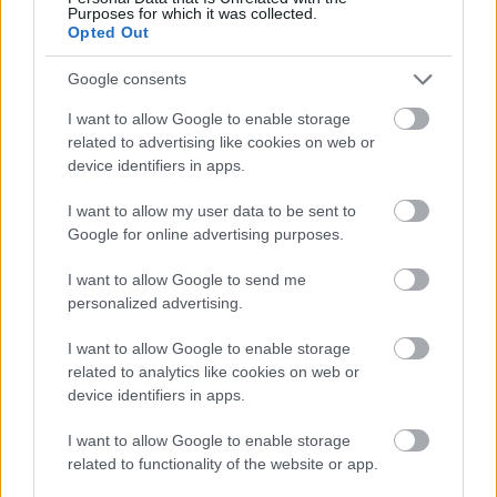
Purposes for which it was collected.
Opted Out
Google consents
I want to allow Google to enable storage
related to advertising like cookies on web or
autópálya
útépítés
M1-es autópálya
Bicske
device identifiers in apps.
M1 bővítés: már zajlik a teljesen új Bicske Kelet
csomópont építése
I want to allow my user data to be sent to
Google for online advertising purposes.
Tizenegy meglévő csomópontot korszerűsít és négy új,
különszintű csomópontot hoz létre az MKIF az M1-es
I want to allow Google to send me
bővítésénél.
personalized advertising.
Új gyalogosátkelők és jelzőlámpás
I want to allow Google to enable storage
csomópont épül Angyalföldön
related to analytics like cookies on web or
device identifiers in apps.
I want to allow Google to enable storage
related to functionality of the website or app.
Másfélszeresére bővítik
Hódmezővásárhely jó hírű református