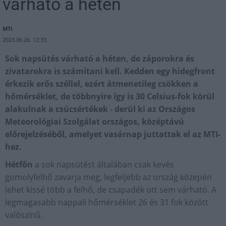
várható a héten
MTI
2023.06.26. 12:33
Sok napsütés várható a héten, de záporokra és
zivatarokra is számítani kell. Kedden egy hidegfront
érkezik erős széllel, ezért átmenetileg csökken a
hőmérséklet, de többnyire így is 30 Celsius-fok körül
alakulnak a csúcsértékek - derül ki az Országos
Meteorológiai Szolgálat országos, középtávú
előrejelzéséből, amelyet vasárnap juttattak el az MTI-
hez.
Hétfőn
a sok napsütést általában csak kevés
gomolyfelhő zavarja meg, legfeljebb az ország közepén
lehet kissé több a felhő, de csapadék ott sem várható. A
legmagasabb nappali hőmérséklet 26 és 31 fok között
valószínű.