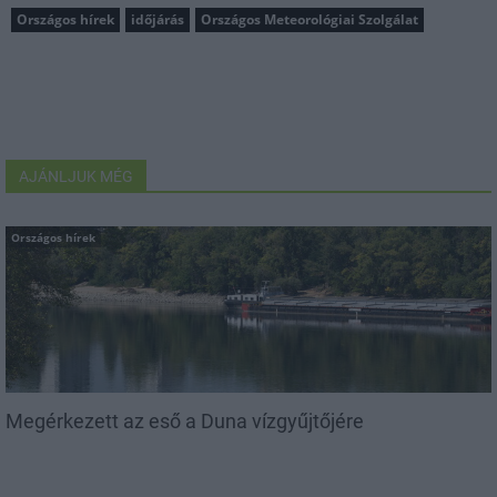
Országos hírek
időjárás
Országos Meteorológiai Szolgálat
AJÁNLJUK MÉG
Országos hírek
Megérkezett az eső a Duna vízgyűjtőjére