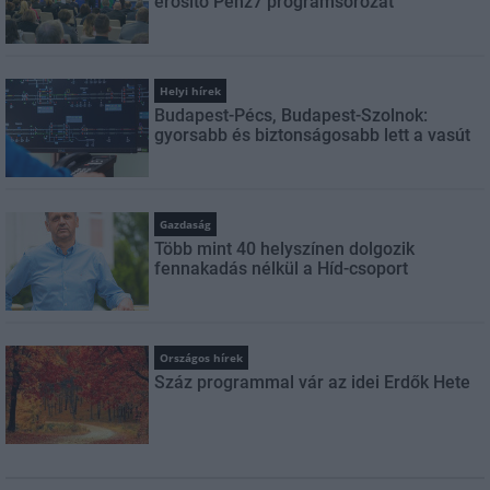
erősítő Pénz7 programsorozat
Helyi hírek
Budapest-Pécs, Budapest-Szolnok:
gyorsabb és biztonságosabb lett a vasút
Gazdaság
Több mint 40 helyszínen dolgozik
fennakadás nélkül a Híd-csoport
Országos hírek
Száz programmal vár az idei Erdők Hete