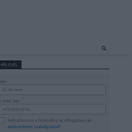
HÍRLEVÉL
Név
E-mail cím
Feliratkozom a hírlevélre és elfogadom az
adatvédelmi szabályzatot!