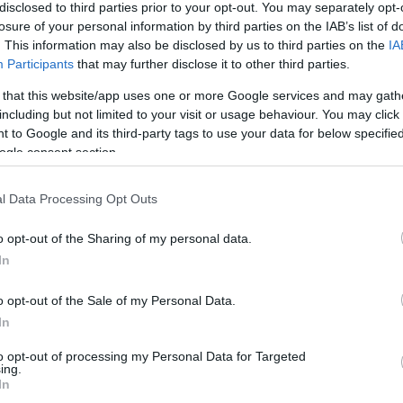
disclosed to third parties prior to your opt-out. You may separately opt-
losure of your personal information by third parties on the IAB’s list of
. This information may also be disclosed by us to third parties on the
IA
Participants
that may further disclose it to other third parties.
ározott sportágakban elért helyezések döntenek
 that this website/app uses one or more Google services and may gath
including but not limited to your visit or usage behaviour. You may click 
 to Google and its third-party tags to use your data for below specifi
ályázatot - jelezte kedden a közösségi oldalán
ogle consent section.
l Data Processing Opt Outs
 kívánják elismerni, akik a 2021/2022-es tanévben
magasló sportteljesítményt nyújtottak.
o opt-out of the Sharing of my personal data.
22-es tanév végén elérte legalább a 4,7-es átlagot,
In
portágakban és versenyeken 1-6. helyezést szereztek.
o opt-out of the Sale of my Personal Data.
In
to opt-out of processing my Personal Data for Targeted
ing.
In