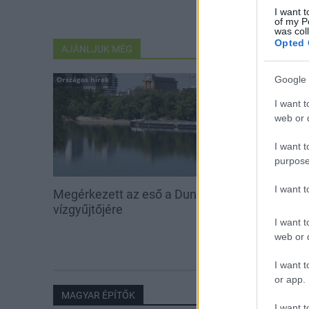
I want t
of my P
was col
Opted 
AJÁNLJUK MÉG
Google 
Országos hírek
Országos hírek
I want t
web or d
I want t
purpose
I want 
Megérkezett az eső a Duna
Kecskeméten i
vízgyűjtőjére
továbbképzése
I want t
Ferenc Egyet
web or d
I want t
or app.
MAGYAR ÉPÍTŐK
I want t