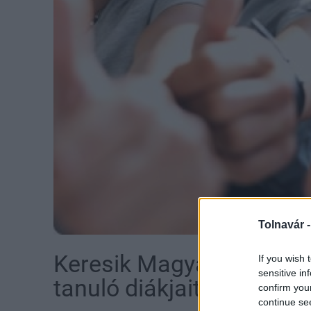
Tolnavár 
Keresik Magyarország le
If you wish 
sensitive in
tanuló diákjait
confirm you
continue se