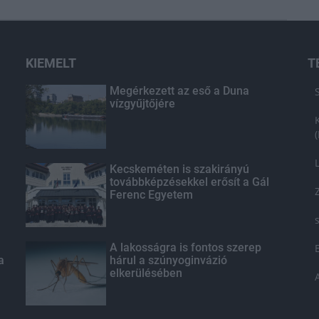
KIEMELT
T
Megérkezett az eső a Duna
vízgyűjtőjére
Kecskeméten is szakirányú
továbbképzésekkel erősít a Gál
Ferenc Egyetem
A lakosságra is fontos szerep
a
hárul a szúnyoginvázió
elkerülésében