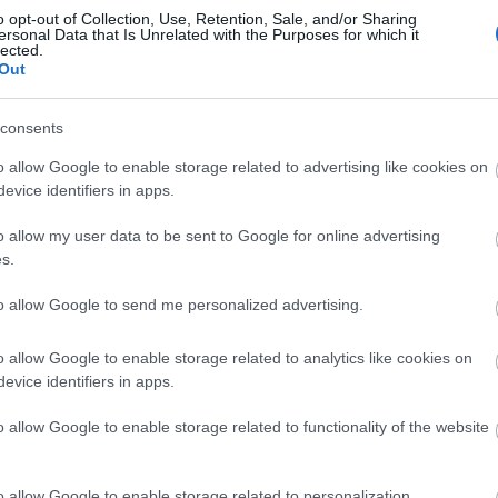
o opt-out of Collection, Use, Retention, Sale, and/or Sharing
ersonal Data that Is Unrelated with the Purposes for which it
lected.
Out
consents
Országos hírek
o allow Google to enable storage related to advertising like cookies on
evice identifiers in apps.
o allow my user data to be sent to Google for online advertising
s.
to allow Google to send me personalized advertising.
s szakirányú
A lakosságra is fontos szerep
kkel erősít a Gál
hárul a szúnyoginvázió
o allow Google to enable storage related to analytics like cookies on
em
elkerülésében
evice identifiers in apps.
o allow Google to enable storage related to functionality of the website
o allow Google to enable storage related to personalization.