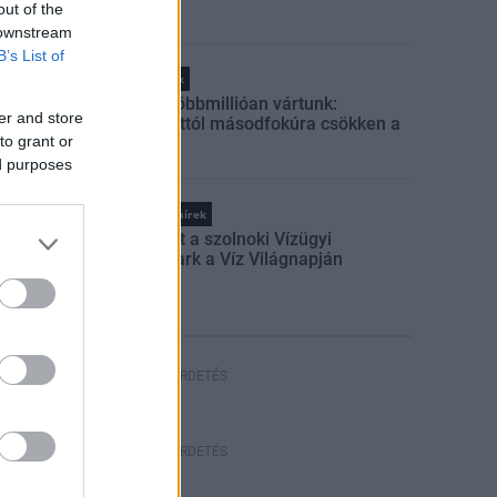
out of the
 downstream
B’s List of
Helyi hírek
Amire többmillióan vártunk:
er and store
szombattól másodfokúra csökken a
to grant or
riasztás
ed purposes
Országos hírek
Megnyílt a szolnoki Vízügyi
Emlékpark a Víz Világnapján
HIRDETÉS
HIRDETÉS