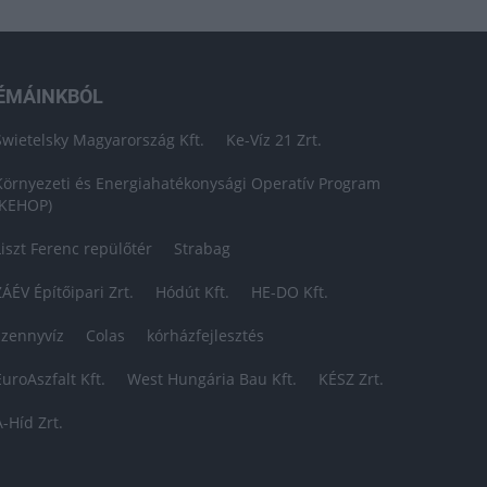
ÉMÁINKBÓL
Swietelsky Magyarország Kft.
Ke-Víz 21 Zrt.
Környezeti és Energiahatékonysági Operatív Program
(KEHOP)
Liszt Ferenc repülőtér
Strabag
ZÁÉV Építőipari Zrt.
Hódút Kft.
HE-DO Kft.
szennyvíz
Colas
kórházfejlesztés
EuroAszfalt Kft.
West Hungária Bau Kft.
KÉSZ Zrt.
A-Híd Zrt.