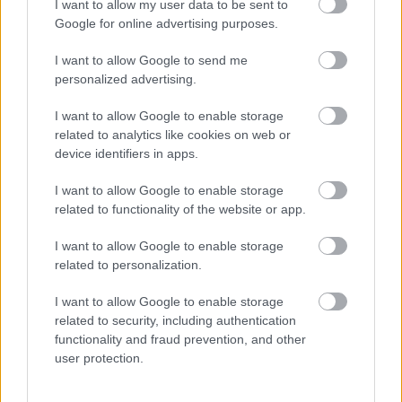
I want to allow my user data to be sent to
Google for online advertising purposes.
Új gyalogosátkelők és jelzőlámpás
I want to allow Google to send me
csomópont épül Angyalföldön
personalized advertising.
I want to allow Google to enable storage
related to analytics like cookies on web or
Másfélszeresére bővítik
device identifiers in apps.
Hódmezővásárhely jó hírű református
iskoláját
I want to allow Google to enable storage
related to functionality of the website or app.
Látványos építési szakasz indult be a
I want to allow Google to enable storage
Flórián téri felüljárón
related to personalization.
I want to allow Google to enable storage
related to security, including authentication
functionality and fraud prevention, and other
user protection.
HÍRLEVÉL