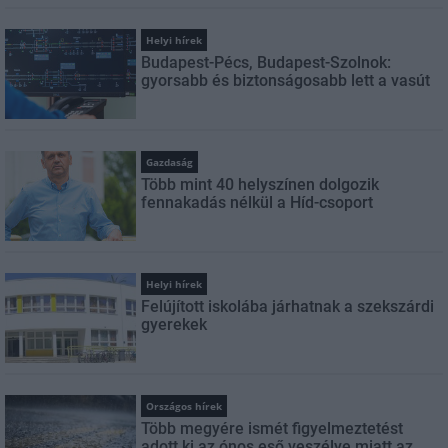
Helyi hírek
Budapest-Pécs, Budapest-Szolnok:
gyorsabb és biztonságosabb lett a vasút
Gazdaság
Több mint 40 helyszínen dolgozik
fennakadás nélkül a Híd-csoport
Helyi hírek
Felújított iskolába járhatnak a szekszárdi
gyerekek
Országos hírek
Több megyére ismét figyelmeztetést
adott ki az ónos eső veszélye miatt az