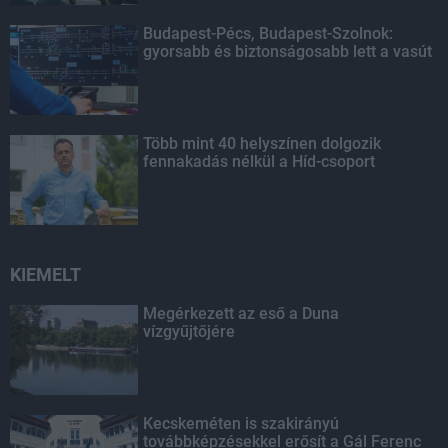
Budapest-Pécs, Budapest-Szolnok:
gyorsabb és biztonságosabb lett a vasút
Több mint 40 helyszínen dolgozik
fennakadás nélkül a Híd-csoport
KIEMELT
Megérkezett az eső a Duna
vízgyűjtőjére
Kecskeméten is szakirányú
továbbképzésekkel erősít a Gál Ferenc