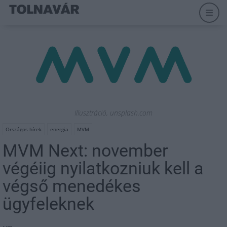
Illusztráció, unsplash.com
Országos hírek
energia
MVM
MVM Next: november
végéiig nyilatkozniuk kell a
végső menedékes
ügyfeleknek