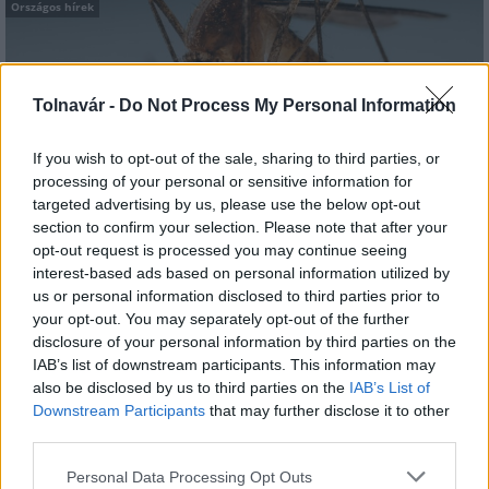
Országos hírek
Tolnavár -
Do Not Process My Personal Information
If you wish to opt-out of the sale, sharing to third parties, or
processing of your personal or sensitive information for
A lakosságra is fontos szerep hárul a szúnyoginvázió
targeted advertising by us, please use the below opt-out
elkerülésében
section to confirm your selection. Please note that after your
opt-out request is processed you may continue seeing
interest-based ads based on personal information utilized by
us or personal information disclosed to third parties prior to
your opt-out. You may separately opt-out of the further
disclosure of your personal information by third parties on the
IAB’s list of downstream participants. This information may
MAGYAR ÉPÍTŐK
also be disclosed by us to third parties on the
IAB’s List of
Downstream Participants
that may further disclose it to other
third parties.
Aktuális
Please note that this website/app uses one or more Google
Personal Data Processing Opt Outs