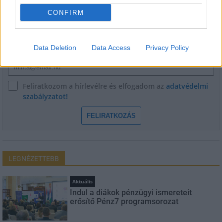
CONFIRM
Név
Data Deletion
Data Access
Privacy Policy
E-mail cím
Feliratkozom a hírlevélre és elfogadom az
adatvédelmi
szabályzatot!
FELIRATKOZÁS
LEGNÉZETTEBB
Aktuális
Indul a diákok pénzügyi ismereteit
erősítő Pénz7 programsorozat