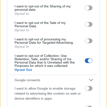
services and may gather and store information including but
not limited to your visit or usage behaviour. You may click to
I want to opt-out of the Sharing of my
personal data.
grant or deny consent to Google and its third-party tags to
Opted In
use your data for below specified purposes in below Google
consent section.
I want to opt-out of the Sale of my
Personal Data.
Opted In
I want to opt-out of processing my
Personal Data for Targeted Advertising.
Opted In
Tata
műemlékfelújítás
műemlék
restaurálás
I want to opt-out of Collection, Use,
Retention, Sale, and/or Sharing of my
Történelmi táj, amelynek minden köve mesél –
Personal Data that Is Unrelated with the
megújul a tatai Angolkert
Purposes for which it was collected.
Opted Out
A projekt részeként megújulnak a területen található
műemlékek, köztük a különleges Műromok, valamint a közeli
Google consents
Várkanyarban álló Nepomuki Szent János híd és szobor is.
I want to allow Google to enable storage
M1 bővítés: már zajlik a teljesen új
related to advertising like cookies on web or
Bicske Kelet csomópont építése
device identifiers in apps.