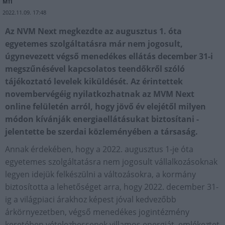
MTI
2022.11.09. 17:48
Az NVM Next megkezdte az augusztus 1. óta
egyetemes szolgáltatásra már nem jogosult,
úgynevezett végső menedékes ellátás december 31-i
megszűnésével kapcsolatos teendőkről szóló
tájékoztató levelek kiküldését. Az érintettek
novembervégéig nyilatkozhatnak az MVM Next
online felületén arról, hogy jövő év elejétől milyen
módon kívánják energiaellátásukat biztosítani -
jelentette be szerdai közleményében a társaság.
Annak érdekében, hogy a 2022. augusztus 1-je óta
egyetemes szolgáltatásra nem jogosult vállalkozásoknak
legyen idejük felkészülni a változásokra, a kormány
biztosította a lehetőséget arra, hogy 2022. december 31-
ig a világpiaci árakhoz képest jóval kedvezőbb
árkörnyezetben, végső menedékes jogintézmény
keretében vételezhessenek villamos energiát, emlékeztet