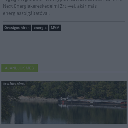
Next Energiakereskedelmi Zrt.-vel, akár más
energiaszolgáltatóval.
Országos hírek
energia
MVM
AJÁNLJUK MÉG
Országos hírek