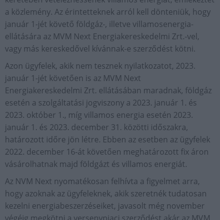
a közlemény. Az érintetteknek arról kell dönteniük, hogy
január 1-jét követő földgáz-, illetve villamosenergia-
ellátására az MVM Next Energiakereskedelmi Zrt.-vel,
vagy más kereskedővel kívánnak-e szerződést kötni.
Azon ügyfelek, akik nem tesznek nyilatkozatot, 2023.
január 1-jét követően is az MVM Next
Energiakereskedelmi Zrt. ellátásában maradnak, földgáz
esetén a szolgáltatási jogviszony a 2023. január 1. és
2023. október 1., míg villamos energia esetén 2023.
január 1. és 2023. december 31. közötti időszakra,
határozott időre jön létre. Ebben az esetben az ügyfelek
2022. december 16-át követően meghatározott fix áron
vásárolhatnak majd földgázt és villamos energiát.
Az NVM Next nyomatékosan felhívta a figyelmet arra,
hogy azoknak az ügyfeleknek, akik szeretnék tudatosan
kezelni energiabeszerzéseiket, javasolt még november
végéig megkötni a versenypiaci szerződést akár az MVM