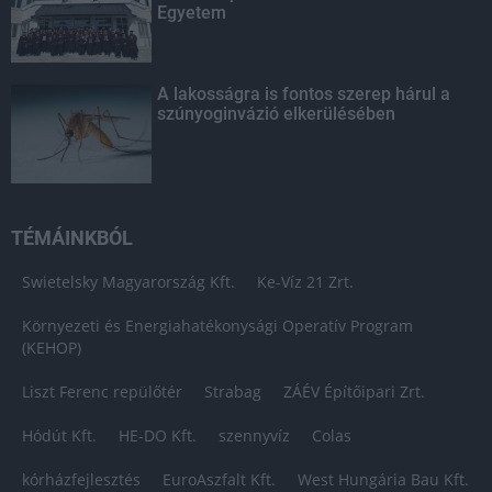
Egyetem
A lakosságra is fontos szerep hárul a
szúnyoginvázió elkerülésében
TÉMÁINKBÓL
Swietelsky Magyarország Kft.
Ke-Víz 21 Zrt.
Környezeti és Energiahatékonysági Operatív Program
(KEHOP)
Liszt Ferenc repülőtér
Strabag
ZÁÉV Építőipari Zrt.
Hódút Kft.
HE-DO Kft.
szennyvíz
Colas
kórházfejlesztés
EuroAszfalt Kft.
West Hungária Bau Kft.