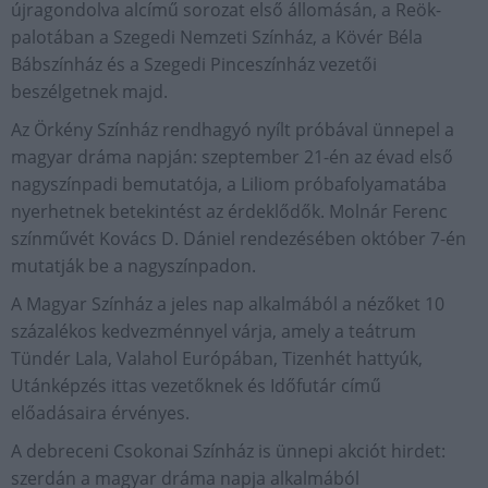
újragondolva alcímű sorozat első állomásán, a Reök-
palotában a Szegedi Nemzeti Színház, a Kövér Béla
Bábszínház és a Szegedi Pinceszínház vezetői
beszélgetnek majd.
Az Örkény Színház rendhagyó nyílt próbával ünnepel a
magyar dráma napján: szeptember 21-én az évad első
nagyszínpadi bemutatója, a Liliom próbafolyamatába
nyerhetnek betekintést az érdeklődők. Molnár Ferenc
színművét Kovács D. Dániel rendezésében október 7-én
mutatják be a nagyszínpadon.
A Magyar Színház a jeles nap alkalmából a nézőket 10
százalékos kedvezménnyel várja, amely a teátrum
Tündér Lala, Valahol Európában, Tizenhét hattyúk,
Utánképzés ittas vezetőknek és Időfutár című
előadásaira érvényes.
A debreceni Csokonai Színház is ünnepi akciót hirdet:
szerdán a magyar dráma napja alkalmából