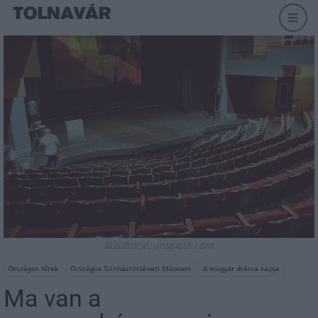
Illusztráció, unsplash.com
Országos hírek
Országos Színháztörténeti Múzeum
A magyar dráma napja
Ma van a