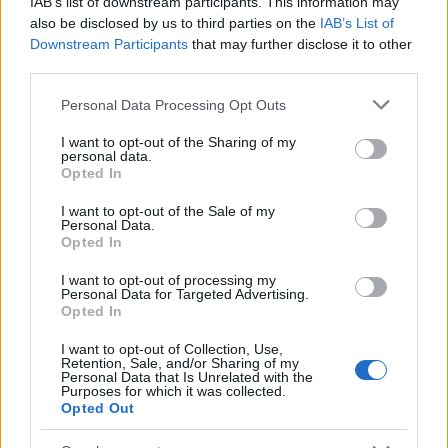
IAB’s list of downstream participants. This information may
also be disclosed by us to third parties on the
IAB’s List of
Downstream Participants
that may further disclose it to other
third parties.
Kecskeméten is szakirányú továbbképzésekkel erősít a
Please note that this website/app uses one or more Google
Personal Data Processing Opt Outs
Gál Ferenc Egyetem
services and may gather and store information including but
not limited to your visit or usage behaviour. You may click to
I want to opt-out of the Sharing of my
personal data.
grant or deny consent to Google and its third-party tags to
Opted In
use your data for below specified purposes in below Google
consent section.
I want to opt-out of the Sale of my
Personal Data.
Országos hírek
Opted In
I want to opt-out of processing my
Personal Data for Targeted Advertising.
Opted In
I want to opt-out of Collection, Use,
Retention, Sale, and/or Sharing of my
Personal Data that Is Unrelated with the
Purposes for which it was collected.
A lakosságra is fontos szerep hárul a szúnyoginvázió
Opted Out
elkerülésében