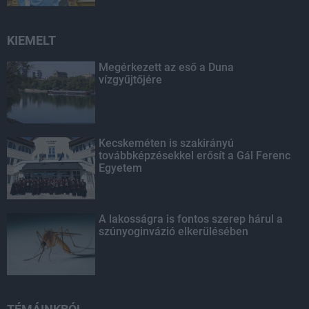
KIEMELT
Megérkezett az eső a Duna
vízgyűjtőjére
Kecskeméten is szakirányú
továbbképzésekkel erősít a Gál Ferenc
Egyetem
A lakosságra is fontos szerep hárul a
szúnyoginvázió elkerülésében