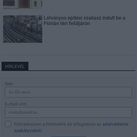
Látványos építési szakasz indult be a
Flórián téri felüljárón
HÍRLEVÉL
Név
E-mail cím
Feliratkozom a hírlevélre és elfogadom az
adatvédelmi
szabályzatot!