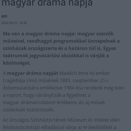
magyar dráma napja
MTI
2022.09.21. 16:26
Ma van a magyar dráma napja: magyar szerzők
műveivel, rendhagyó programokkal ünnepelnek a
színházak országszerte és a határon túl is. Egyes
teátrumok jegyvásárlási akciókkal is várják a
közönséget.
A
magyar dráma napját
Madách Imre Az ember
tragédiája című művének 1883. szeptember 21-i
ősbemutatójára emlékezve 1984 óta rendezik meg ezen
a napon, hogy ráirányítsák a figyelmet a
magyar drámairodalom értékeire, és új művek
születését ösztönözzék.
Az Országos Színháztörténeti Múzeum és Intézet idén
felolvasószínházi előadással várja az érdeklődőket a