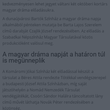
kedvezményesen lehet jegyet váltani két októberi kortárs
magyar dráma előadásukra.
A dunaújvárosi Bartók Színház a magyar dráma napja
alkalmából pénteken mutatja be Barta Lajos Szerelem
című darabját Czajlik József rendezésében. Az előadás a
Szabadkai Népszínház Magyar Társulatával közös
produkcióként valósul meg.
A magyar dráma napját a határon túl
is megünneplik
A Komáromi Jókai Színház két előadással készül: a
társulat a Béres Attila rendezte Tótékkal vendégszerepel
a budapesti József Attila Színházban, míg saját
játszóhelyén a Nomád Nemzedék Társulat
vendégjátékát, Csoóri Sándor Halálra táncoltatott lány
című művét láthatja Novák Péter rendezésében a
közönség.