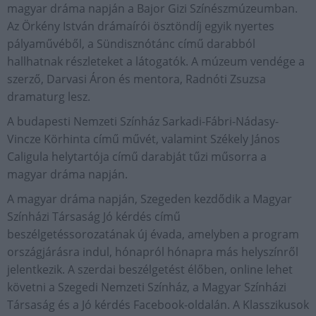
magyar dráma napján a Bajor Gizi Színészmúzeumban.
Az Örkény István drámaírói ösztöndíj egyik nyertes
pályaművéből, a Sündisznótánc című darabból
hallhatnak részleteket a látogatók. A múzeum vendége a
szerző, Darvasi Áron és mentora, Radnóti Zsuzsa
dramaturg lesz.
A budapesti Nemzeti Színház Sarkadi-Fábri-Nádasy-
Vincze Körhinta című művét, valamint Székely János
Caligula helytartója című darabját tűzi műsorra a
magyar dráma napján.
A magyar dráma napján, Szegeden kezdődik a Magyar
Színházi Társaság Jó kérdés című
beszélgetéssorozatának új évada, amelyben a program
országjárásra indul, hónapról hónapra más helyszínről
jelentkezik. A szerdai beszélgetést élőben, online lehet
követni a Szegedi Nemzeti Színház, a Magyar Színházi
Társaság és a Jó kérdés Facebook-oldalán. A Klasszikusok