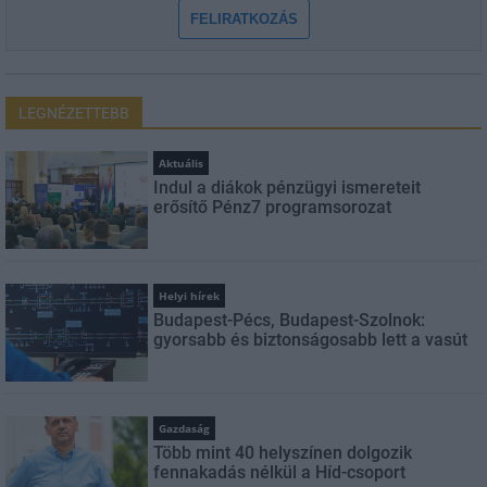
FELIRATKOZÁS
LEGNÉZETTEBB
Aktuális
Indul a diákok pénzügyi ismereteit
erősítő Pénz7 programsorozat
Helyi hírek
Budapest-Pécs, Budapest-Szolnok:
gyorsabb és biztonságosabb lett a vasút
Gazdaság
Több mint 40 helyszínen dolgozik
fennakadás nélkül a Híd-csoport