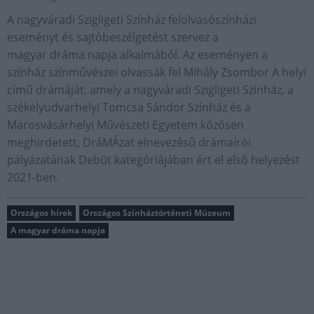
A nagyváradi Szigligeti Színház felolvasószínházi
eseményt és sajtóbeszélgetést szervez a
magyar dráma napja alkalmából. Az eseményen a
színház színművészei olvassák fel Mihály Zsombor A helyi
című drámáját, amely a nagyváradi Szigligeti Színház, a
székelyudvarhelyi Tomcsa Sándor Színház és a
Marosvásárhelyi Művészeti Egyetem közösen
meghirdetett, DráMÁzat elnevezésű drámaírói
pályázatának Debüt kategóriájában ért el első helyezést
2021-ben.
Országos hírek
Országos Színháztörténeti Múzeum
A magyar dráma napja