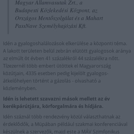
Magyar Államvasutak Zrt., a
Budapesti Közlekedési Központ, az
Országos Mentőszolgálat és a Mahart
PassNave Személyhajózási Kft.
Idén a gyalogoshalálozások elkerülése a központi téma.
A lakott területen belül zebrán elütött gyalogosok aránya
az elmúlt öt évben 41 százalékról 44 százalékra nőtt.
Tízezernél több embert ütöttek el Magyarország
közútjain, 4335 esetben pedig kijelölt gyalogos-
átkelőhelyen történt a gázolás - olvasható a
közleményben.
Idén is lehetett szavazni mások mellett az év
kerékpárútjára, körforgalmára és hídjára.
Idén száznál több rendezvény közül választhatnak az
érdeklődők, a Müpában például szakmai konferenciával
készülnek a szervezők, majd este a MÁV Szimfonikus