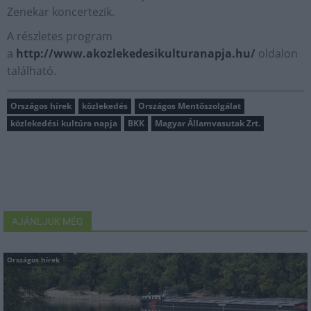
Zenekar koncertezik.
A részletes program
a
http://www.akozlekedesikulturanapja.hu/
oldalon
található.
Országos hírek
közlekedés
Országos Mentőszolgálat
közlekedési kultúra napja
BKK
Magyar Államvasutak Zrt.
AJÁNLJUK MÉG
Országos hírek