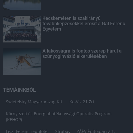
Kecskeméten is szakirányú
továbbképzésekkel erősít a Gál Ferenc
Egyetem
A lakosságra is fontos szerep hárul a
szúnyoginvázió elkerülésében
TÉMÁINKBÓL
Swietelsky Magyarország Kft.
Ke-Víz 21 Zrt.
Környezeti és Energiahatékonysági Operatív Program
(KEHOP)
Liszt Ferenc repülőtér
Strabag
ZÁÉV Építőipari Zrt.