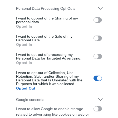
Please note that this website/app uses one or more Google
Personal Data Processing Opt Outs
Mi épül?
services and may gather and store information including but
not limited to your visit or usage behaviour. You may click to
I want to opt-out of the Sharing of my
personal data.
grant or deny consent to Google and its third-party tags to
Opted In
use your data for below specified purposes in below Google
consent section.
I want to opt-out of the Sale of my
Personal Data.
Opted In
I want to opt-out of processing my
Personal Data for Targeted Advertising.
Opted In
I want to opt-out of Collection, Use,
Retention, Sale, and/or Sharing of my
Belváros-Lipótváros
játszótér
Personal Data that Is Unrelated with the
Purposes for which it was collected.
Város-Teampannon Kereskedelmi és Szolgáltató Kft.
parkfelújítás
Opted Out
Újragondolják Lipótváros rejtett, zöld parkját
Google consents
Indulhat a Honvéd tér megújításának tervezése, ahol a
klímatudatos gondolkodás és a helyi identitás erősítése kerül a
I want to allow Google to enable storage
középpontba.
related to advertising like cookies on web or