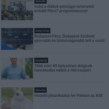
Aktuális
Indul a diákok pénzügyi ismereteit
erősítő Pénz7 programsorozat
Helyi hírek
Budapest-Pécs, Budapest-Szolnok:
gyorsabb és biztonságosabb lett a vasút
Gazdaság
Több mint 40 helyszínen dolgozik
fennakadás nélkül a Híd-csoport
Aktuális
Húsvéti játszóházba hív Pakson az ASE