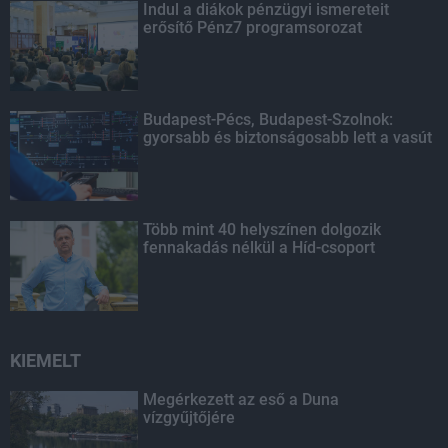
Indul a diákok pénzügyi ismereteit
erősítő Pénz7 programsorozat
Budapest-Pécs, Budapest-Szolnok:
gyorsabb és biztonságosabb lett a vasút
Több mint 40 helyszínen dolgozik
fennakadás nélkül a Híd-csoport
KIEMELT
Megérkezett az eső a Duna
vízgyűjtőjére