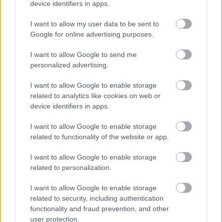
device identifiers in apps.
Történelmi táj, amelynek minden köve
mesél – megújul a tatai Angolkert
I want to allow my user data to be sent to
Google for online advertising purposes.
I want to allow Google to send me
personalized advertising.
M1 bővítés: már zajlik a teljesen új
Bicske Kelet csomópont építése
I want to allow Google to enable storage
related to analytics like cookies on web or
device identifiers in apps.
Új gyalogosátkelők és jelzőlámpás
I want to allow Google to enable storage
csomópont épül Angyalföldön
related to functionality of the website or app.
I want to allow Google to enable storage
related to personalization.
Másfélszeresére bővítik
Hódmezővásárhely jó hírű református
I want to allow Google to enable storage
iskoláját
related to security, including authentication
functionality and fraud prevention, and other
user protection.