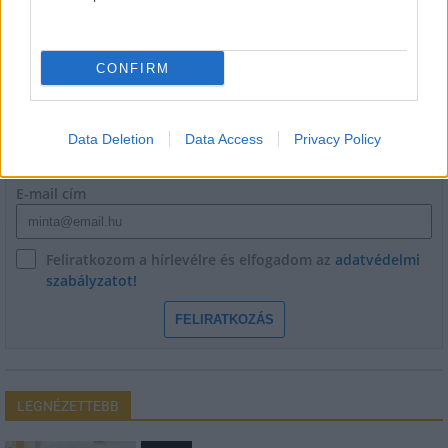
CONFIRM
HÍRLEVÉL
Név
Data Deletion
Data Access
Privacy Policy
E-mail cím
Feliratkozom a hírlevélre és elfogadom az
adatvédelmi
szabályzatot!
FELIRATKOZÁS
LEGNÉZETTEBB