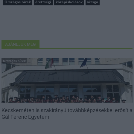
Országos hírek
érettségi
középiskolások
vizsga
AJÁNLJUK MÉG
Országos hírek
Kecskeméten is szakirányú továbbképzésekkel erősít a
Gál Ferenc Egyetem