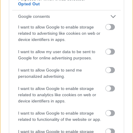
Opted Out
Google consents
I want to allow Google to enable storage
related to advertising like cookies on web or
Hódmezővásárhely
iskolaépítés
FERROÉP Zrt.
oktatási beruházás
device identifiers in apps.
Másfélszeresére bővítik Hódmezővásárhely jó hírű
I want to allow my user data to be sent to
református iskoláját
Google for online advertising purposes.
A Szőnyi Benjámin Általános Iskola fejlesztését a FERROÉP
kivitelezheti; a munkák csaknem egy évig tartanak majd.
I want to allow Google to send me
personalized advertising.
Látványos építési szakasz indult be a
I want to allow Google to enable storage
Flórián téri felüljárón
related to analytics like cookies on web or
device identifiers in apps.
I want to allow Google to enable storage
Paks II.: Mit jelent az 5. blokk új
related to functionality of the website or app.
mérföldköve a felülvizsgálat
árnyékában?
I want to allow Google to enable storage