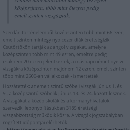
kedden matematikából mintegy 69 ezren
középszinten, több mint ötezren pedig
emelt szinten vizsgáznak.
Szerdán történelemből középszinten több mint 66 ezer,
emelt szinten mintegy nyolcezer diák érettségizik.
Csütörtökön tartják az angol vizsgákat, amelyre
középszinten több mint 49 ezren, emeltre pedig
csaknem 20 ezren jelentkeztek, a másnapi német nyelvi
vizsgákra középszinten majdnem 12 ezren, emelt szinten
több mint 2600-an vállalkoztak - ismertették.
Hozzátették: az emelt szintű szóbeli vizsgák június 1. és
9., a középszintű szóbelik június 13. és 24. között lesznek.
A vizsgákat a középiskolák és a kormányhivatalok
szervezik, lebonyolításukban 3185 érettségi
vizsgabizottság működik közre. A vizsgák jogszabályban
rögzített időpontjai elérhetők
a
https://www.oktatas.hu/kozneveles/erettsegi/eretts