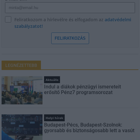
Feliratkozom a hírlevélre és elfogadom az
adatvédelmi
szabályzatot!
FELIRATKOZÁS
LEGNÉZETTEBB
Aktuális
Indul a diákok pénzügyi ismereteit
erősítő Pénz7 programsorozat
Helyi hírek
Budapest-Pécs, Budapest-Szolnok:
gyorsabb és biztonságosabb lett a vasút