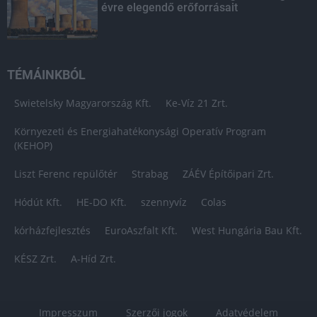
évre elegendő erőforrásait
TÉMÁINKBÓL
Swietelsky Magyarország Kft.
Ke-Víz 21 Zrt.
Környezeti és Energiahatékonysági Operatív Program
(KEHOP)
Liszt Ferenc repülőtér
Strabag
ZÁÉV Építőipari Zrt.
Hódút Kft.
HE-DO Kft.
szennyvíz
Colas
kórházfejlesztés
EuroAszfalt Kft.
West Hungária Bau Kft.
KÉSZ Zrt.
A-Híd Zrt.
Impresszum
Szerzői jogok
Adatvédelem