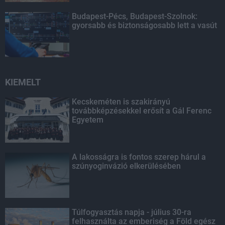
Budapest-Pécs, Budapest-Szolnok:
gyorsabb és biztonságosabb lett a vasút
KIEMELT
Kecskeméten is szakirányú
továbbképzésekkel erősít a Gál Ferenc
Egyetem
A lakosságra is fontos szerep hárul a
szúnyoginvázió elkerülésében
Túlfogyasztás napja - július 30-ra
felhasználta az emberiség a Föld egész