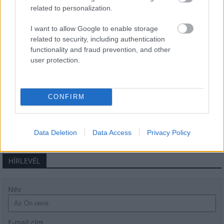
related to personalization.
Elkészült a Liszt Ferenc repülőtér
I want to allow Google to enable storage
közelében lévő logisztikai bázis út- és
related to security, including authentication
közműhálózatának fejlesztése
functionality and fraud prevention, and other
user protection.
Látlelet a hazai víziközművekről?
Egyetlen, fél évszázados vezetéken
CONFIRM
múlt Bicske vízellátása
Data Deletion
Data Access
Privacy Policy
HÍRLEVÉL
Név
E-mail cím