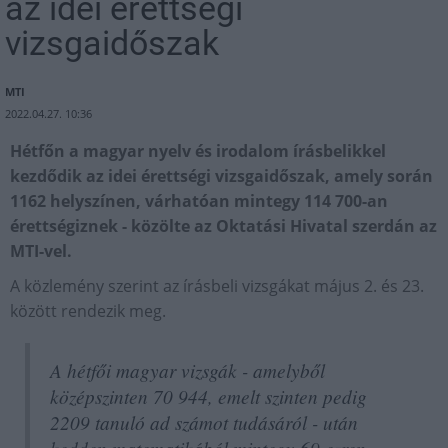
az idei érettségi
vizsgaidőszak
MTI
2022.04.27. 10:36
Hétfőn a magyar nyelv és irodalom írásbelikkel
kezdődik az idei érettségi vizsgaidőszak, amely során
1162 helyszínen, várhatóan mintegy 114 700-an
érettségiznek - közölte az Oktatási Hivatal szerdán az
MTI-vel.
A közlemény szerint az írásbeli vizsgákat május 2. és 23.
között rendezik meg.
A hétfői magyar vizsgák - amelyből
középszinten 70 944, emelt szinten pedig
2209 tanuló ad számot tudásáról - után