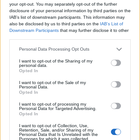
your opt-out. You may separately opt-out of the further
disclosure of your personal information by third parties on the
IAB’s list of downstream participants. This information may
also be disclosed by us to third parties on the
IAB’s List of
Itt az ÉVOSZ megoldása a hőhullámok és az
Downstream Participants
that may further disclose it to other
energiakrízis kezelésére
third parties.
Please note that this website/app uses one or more Google
Personal Data Processing Opt Outs
services and may gather and store information including but
not limited to your visit or usage behaviour. You may click to
I want to opt-out of the Sharing of my
personal data.
grant or deny consent to Google and its third-party tags to
Opted In
use your data for below specified purposes in below Google
consent section.
MAGYAR ÉPÍTŐK
I want to opt-out of the Sale of my
Personal Data.
Opted In
Mi épül?
I want to opt-out of processing my
Personal Data for Targeted Advertising.
Opted In
I want to opt-out of Collection, Use,
Retention, Sale, and/or Sharing of my
Personal Data that Is Unrelated with the
Purposes for which it was collected.