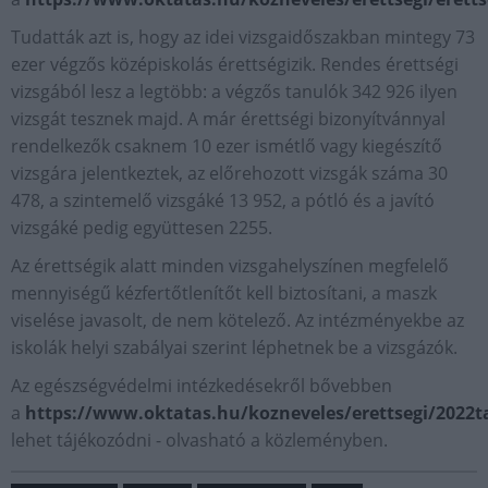
Tudatták azt is, hogy az idei vizsgaidőszakban mintegy 73
ezer végzős középiskolás érettségizik. Rendes érettségi
vizsgából lesz a legtöbb: a végzős tanulók 342 926 ilyen
vizsgát tesznek majd. A már érettségi bizonyítvánnyal
rendelkezők csaknem 10 ezer ismétlő vagy kiegészítő
vizsgára jelentkeztek, az előrehozott vizsgák száma 30
478, a szintemelő vizsgáké 13 952, a pótló és a javító
vizsgáké pedig együttesen 2255.
Az érettségik alatt minden vizsgahelyszínen megfelelő
mennyiségű kézfertőtlenítőt kell biztosítani, a maszk
viselése javasolt, de nem kötelező. Az intézményekbe az
iskolák helyi szabályai szerint léphetnek be a vizsgázók.
Az egészségvédelmi intézkedésekről bővebben
a
https://www.oktatas.hu/kozneveles/erettsegi/2022t
lehet tájékozódni - olvasható a közleményben.