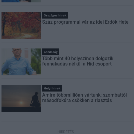
Országos hírek
Száz programmal vár az idei Erdők Hete
Gazdaság
Több mint 40 helyszínen dolgozik
fennakadás nélkül a Híd-csoport
Helyi hírek
Amire többmillióan vártunk: szombattól
másodfokúra csökken a riasztás
HIRDETÉS