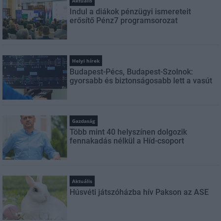
Aktuális
Indul a diákok pénzügyi ismereteit
erősítő Pénz7 programsorozat
Helyi hírek
Budapest-Pécs, Budapest-Szolnok:
gyorsabb és biztonságosabb lett a vasút
Gazdaság
Több mint 40 helyszínen dolgozik
fennakadás nélkül a Híd-csoport
Aktuális
Húsvéti játszóházba hív Pakson az ASE