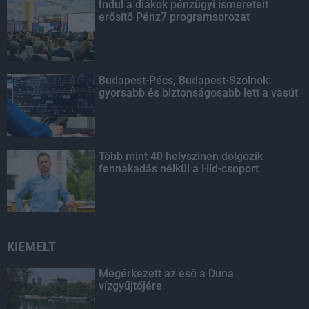
Indul a diákok pénzügyi ismereteit
erősítő Pénz7 programsorozat
Budapest-Pécs, Budapest-Szolnok:
gyorsabb és biztonságosabb lett a vasút
Több mint 40 helyszínen dolgozik
fennakadás nélkül a Híd-csoport
KIEMELT
Megérkezett az eső a Duna
vízgyűjtőjére