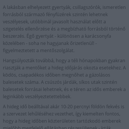
A lakásban elhelyezett gyertyák, csillagszórók, ismeretlen
forrásból származó fényfüzérek szintén lehetnek
veszélyesek, utóbbinál javasolt használat előtt a
szigetelés ellenőrzése és a megbízható forrásból történő
beszerzés. Égő gyertyát - különösen a karácsonyfa
közelében - soha ne hagyjanak őrizetlenül! -
figyelmeztetett a mentőszolgálat.
Hangsúlyozták továbbá, hogy a téli hónapokban gyakran
riasztják a mentőket a hideg időjárás okozta esetekhez. A
ködös, csapadékos időben megnőhet a gázolásos
balesetek száma. A csúszós járdák, síkos utak szintén
balesetek forrásai lehetnek, és e téren az idős emberek a
leginkább veszélyeztetettebbek.
A hideg idő beálltával akár 10-20 percnyi földön fekvés is
a szervezet lehűléséhez vezethet, így kiemelten fontos,
hogy a hideg időben közterületen tartózkodó emberek
mielőbb megfelelő ellátásban részesüljenek - írták.