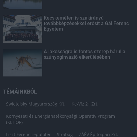
Kecskeméten is szakirányú
továbbképzésekkel erősít a Gál Ferenc
Egyetem
A lakosságra is fontos szerep hárul a
szúnyoginvázió elkerülésében
TÉMÁINKBÓL
Swietelsky Magyarország Kft.
Ke-Víz 21 Zrt.
Környezeti és Energiahatékonysági Operatív Program
(KEHOP)
Liszt Ferenc repülőtér
Strabag
ZÁÉV Építőipari Zrt.