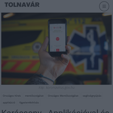
Kép: koronavirus.gov.hu
Országos hírek
mentőszolgálat
Országos Mentőszolgálat
segítségnyújtás
applikáció
figyelemfelhívás