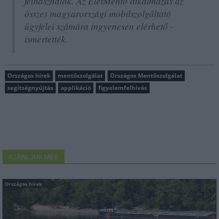
felhasználók. Az ÉletMentő alkalmazás az
összes magyarországi mobilszolgáltató
ügyfelei számára ingyenesen elérhető -
ismertették.
Országos hírek
mentőszolgálat
Országos Mentőszolgálat
segítségnyújtás
applikáció
figyelemfelhívás
AJÁNLJUK MÉG
Országos hírek