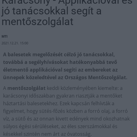
Karácsony - Applikációval és
jó tanácsokkal segít a
mentőszolgálat
MTI
2021.12.21. 15:00
A balesetek megelőzését célzó jó tanácsokkal,
továbbá a segélyhívásokat hatékonyabbá tevő
életmentő applikációval segíti az embereket az
ünnepek közeledtével az Országos Mentőszolgálat.
A
mentőszolgálat
keddi közleményében kiemelte: a
karácsonyi időszakban gyakran riasztják a mentőket
háztartási balesetekhez. Ezek kapcsán felhívták a
figyelmet, hogy sütés-főzés közben a forró olaj, a forró
víz, a sütő és az onnan kivett edények mind okozhatnak
súlyos égési sérüléseket, az éles szerszámokkal és
késekkel szintén nem árt az óvatosság.