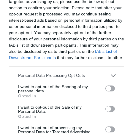
targeted advertising by us, please use the below opt-out
section to confirm your selection. Please note that after your
opt-out request is processed you may continue seeing
interest-based ads based on personal information utilized by
us or personal information disclosed to third parties prior to
Országos hírek
your opt-out. You may separately opt-out of the further
disclosure of your personal information by third parties on the
IAB’s list of downstream participants. This information may
also be disclosed by us to third parties on the
IAB’s List of
Downstream Participants
that may further disclose it to other
third parties.
Please note that this website/app uses one or more Google
A lakosságra is fontos szerep hárul a szúnyoginvázió
Personal Data Processing Opt Outs
services and may gather and store information including but
elkerülésében
not limited to your visit or usage behaviour. You may click to
I want to opt-out of the Sharing of my
personal data.
grant or deny consent to Google and its third-party tags to
Opted In
use your data for below specified purposes in below Google
consent section.
I want to opt-out of the Sale of my
Personal Data.
Opted In
I want to opt-out of processing my
MAGYAR ÉPÍTŐK
Personal Data for Targeted Advertising.