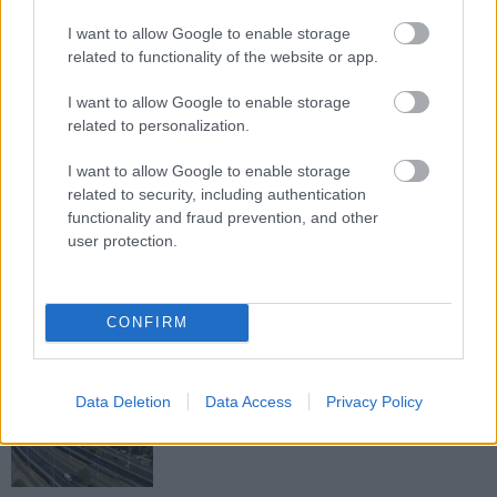
M1 bővítés: már zajlik a teljesen új
I want to allow Google to enable storage
Bicske Kelet csomópont építése
related to functionality of the website or app.
I want to allow Google to enable storage
related to personalization.
Új gyalogosátkelők és jelzőlámpás
I want to allow Google to enable storage
csomópont épül Angyalföldön
related to security, including authentication
functionality and fraud prevention, and other
user protection.
Másfélszeresére bővítik
Hódmezővásárhely jó hírű református
iskoláját
CONFIRM
Látványos építési szakasz indult be a
Data Deletion
Data Access
Privacy Policy
Flórián téri felüljárón