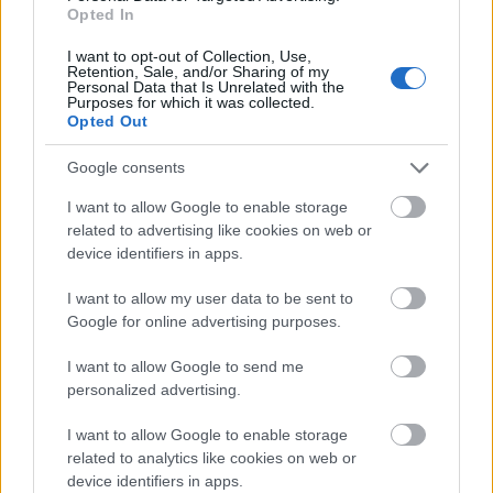
Opted In
Aktuális
I want to opt-out of Collection, Use,
Retention, Sale, and/or Sharing of my
Personal Data that Is Unrelated with the
Purposes for which it was collected.
Opted Out
Google consents
I want to allow Google to enable storage
related to advertising like cookies on web or
device identifiers in apps.
I want to allow my user data to be sent to
Google for online advertising purposes.
Tata
műemlékfelújítás
műemlék
restaurálás
Történelmi táj, amelynek minden köve mesél –
I want to allow Google to send me
megújul a tatai Angolkert
personalized advertising.
A projekt részeként megújulnak a területen található
I want to allow Google to enable storage
műemlékek, köztük a különleges Műromok, valamint a közeli
related to analytics like cookies on web or
Várkanyarban álló Nepomuki Szent János híd és szobor is.
device identifiers in apps.