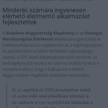
Mindenki számára ingyenesen
elérhető életmentő alkalmazást
fejlesztettek
A
Vodafone Magyarország Alapítvány
és az
Országos
Mentőszolgálat ÉletMentő
alkalmazása gyorsabbá és
hatékonyabbá teszi a segélyhívást és a segítségnyújtást.
Az applikációban az előre feltölthető egészségügyi
adatok, a GPS-alapú helymeghatározási rendszer, az
elsősegélynyújtó kisokos és számos további funkció is
hozzájárul ahhoz, hogy a bajbajutott a lehető
leggyorsabban megfelelő ellátásban részesüljön.
Ez az applikáció 2020 januárjában indult
el, azóta több mint félmillióan töltötték le,
és csaknem 4 ezer segélyhívást indítottak a