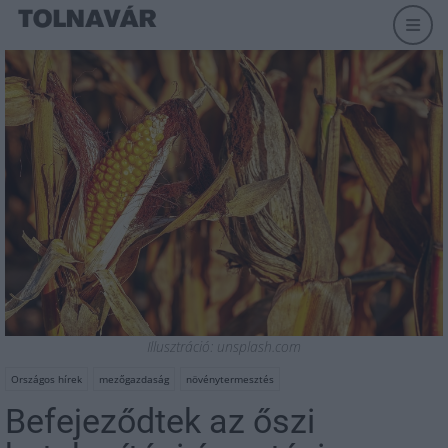
Illusztráció: unsplash.com
Országos hírek
mezőgazdaság
növénytermesztés
Befejeződtek az őszi