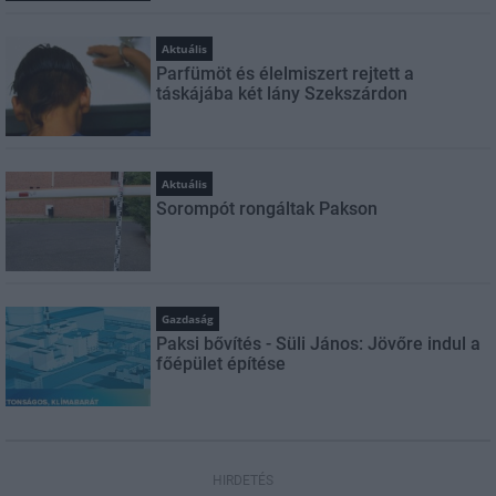
Aktuális
Parfümöt és élelmiszert rejtett a
táskájába két lány Szekszárdon
Aktuális
Sorompót rongáltak Pakson
Gazdaság
Paksi bővítés - Süli János: Jövőre indul a
főépület építése
HIRDETÉS