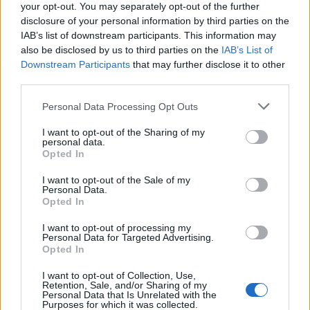
your opt-out. You may separately opt-out of the further
disclosure of your personal information by third parties on the
IAB’s list of downstream participants. This information may
also be disclosed by us to third parties on the
IAB’s List of
Itt az ÉVOSZ megoldása a hőhullámok és az
Downstream Participants
that may further disclose it to other
energiakrízis kezelésére
third parties.
Please note that this website/app uses one or more Google
Personal Data Processing Opt Outs
services and may gather and store information including but
not limited to your visit or usage behaviour. You may click to
I want to opt-out of the Sharing of my
personal data.
grant or deny consent to Google and its third-party tags to
Opted In
use your data for below specified purposes in below Google
MAGYAR ÉPÍTŐK
consent section.
I want to opt-out of the Sale of my
Personal Data.
Opted In
Útépítés
I want to opt-out of processing my
Personal Data for Targeted Advertising.
Opted In
I want to opt-out of Collection, Use,
Retention, Sale, and/or Sharing of my
Personal Data that Is Unrelated with the
Purposes for which it was collected.