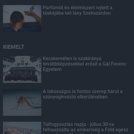
Parfümöt és élelmiszert rejtett a
táskájába két lány Szekszárdon
KIEMELT
Kecskeméten is szakirányú
továbbképzésekkel erősít a Gál Ferenc
Egyetem
A lakosságra is fontos szerep hárul a
szúnyoginvázió elkerülésében
Túlfogyasztás napja - július 30-ra
felhasználta az emberiség a Föld egész