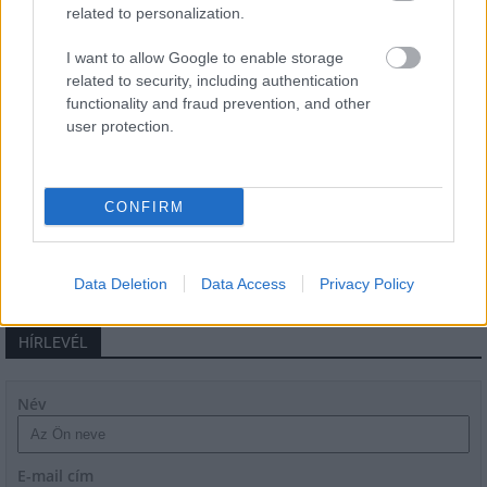
related to personalization.
Látlelet a hazai víziközművekről?
I want to allow Google to enable storage
Egyetlen, fél évszázados vezetéken
related to security, including authentication
múlt Bicske vízellátása
functionality and fraud prevention, and other
user protection.
Épített öröksége megújításával is készül
Mohács a csata ötszázadik
CONFIRM
évfordulójára
Data Deletion
Data Access
Privacy Policy
HÍRLEVÉL
Név
E-mail cím