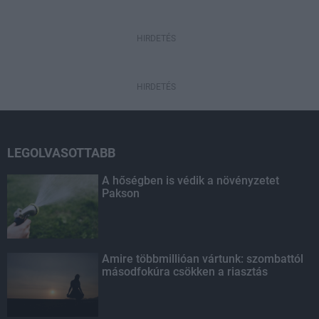
HIRDETÉS
HIRDETÉS
LEGOLVASOTTABB
A hőségben is védik a növényzetet
Pakson
Amire többmillióan vártunk: szombattól
másodfokúra csökken a riasztás