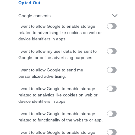
Opted Out
Google consents
I want to allow Google to enable storage
related to advertising like cookies on web or
HE-DO
BKK
KM Építő Kft.
Főmterv Mérnöki Tervező Zrt.
device identifiers in apps.
Látványos építési szakasz indult be a Flórián téri
I want to allow my user data to be sent to
felüljárón
Google for online advertising purposes.
A tartós nyári hőség jelentős kihívás elé állítja a KM Építőt,
ennek ellenére folyamatosan halad az aszfaltozás.
I want to allow Google to send me
personalized advertising.
Paks II.: Mit jelent az 5. blokk új
mérföldköve a felülvizsgálat
I want to allow Google to enable storage
árnyékában?
related to analytics like cookies on web or
device identifiers in apps.
I want to allow Google to enable storage
Elkészült a Liszt Ferenc repülőtér
related to functionality of the website or app.
közelében lévő logisztikai bázis út- és
közműhálózatának fejlesztése
I want to allow Google to enable storage