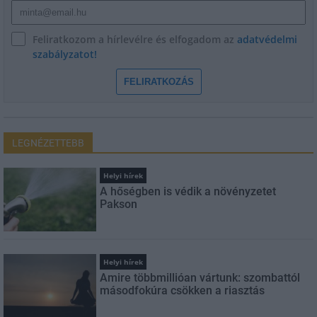
Feliratkozom a hírlevélre és elfogadom az
adatvédelmi
szabályzatot!
FELIRATKOZÁS
LEGNÉZETTEBB
Helyi hírek
A hőségben is védik a növényzetet
Pakson
Helyi hírek
Amire többmillióan vártunk: szombattól
másodfokúra csökken a riasztás