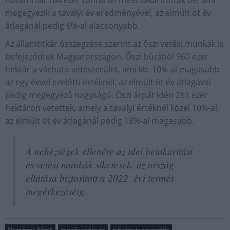
hozammal 164 ezer tonna termést takarítottak be, ami
megegyezik a tavalyi év eredményével, az elmúlt öt év
átlagánál pedig 6%-al alacsonyabb.
Az államtitkár összegzése szerint az őszi vetési munkák is
befejeződtek Magyarországon. Őszi búzából 960 ezer
hektár a várható vetésterület, ami kb. 10%-al magasabb
az egy évvel ezelőtti értéknél, az elmúlt öt év átlagával
pedig megegyező nagyságú. Őszi árpát idén 261 ezer
hektáron vetettek, amely a tavalyi értéknél közel 10%-al,
az elmúlt öt év átlagánál pedig 18%-al magasabb.
A nehézségek ellenére az idei betakarítási
és vetési munkák sikeresek, az ország
ellátása biztosított a 2022. évi termés
megérkezéséig.
Országos hírek
mezőgazdaság
növénytermesztés