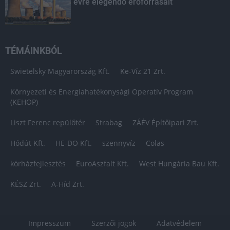
évre elegendő erőforrásait
TÉMÁINKBÓL
Swietelsky Magyarország Kft.
Ke-Víz 21 Zrt.
Környezeti és Energiahatékonysági Operatív Program
(KEHOP)
Liszt Ferenc repülőtér
Strabag
ZÁÉV Építőipari Zrt.
Hódút Kft.
HE-DO Kft.
szennyvíz
Colas
kórházfejlesztés
EuroAszfalt Kft.
West Hungária Bau Kft.
KÉSZ Zrt.
A-Híd Zrt.
Impresszum
Szerzői jogok
Adatvédelem