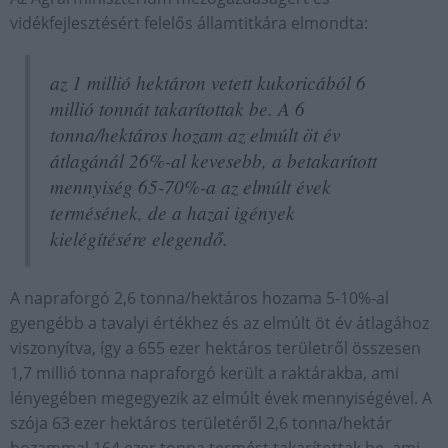
vidékfejlesztésért felelős államtitkára elmondta:
az 1 millió hektáron vetett kukoricából 6
millió tonnát takarítottak be. A 6
tonna/hektáros hozam az elmúlt öt év
átlagánál 26%-al kevesebb, a betakarított
mennyiség 65-70%-a az elmúlt évek
termésének, de a hazai igények
kielégítésére elegendő.
A napraforgó 2,6 tonna/hektáros hozama 5-10%-al
gyengébb a tavalyi értékhez és az elmúlt öt év átlagához
viszonyítva, így a 655 ezer hektáros területről összesen
1,7 millió tonna napraforgó került a raktárakba, ami
lényegében megegyezik az elmúlt évek mennyiségével. A
szója 63 ezer hektáros területéről 2,6 tonna/hektár