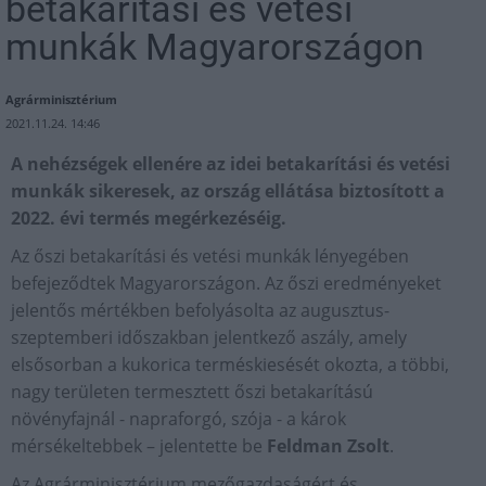
betakarítási és vetési
munkák Magyarországon
Agrárminisztérium
2021.11.24. 14:46
A nehézségek ellenére az idei betakarítási és vetési
munkák sikeresek, az ország ellátása biztosított a
2022. évi termés megérkezéséig.
Az őszi betakarítási és vetési munkák lényegében
befejeződtek Magyarországon. Az őszi eredményeket
jelentős mértékben befolyásolta az augusztus-
szeptemberi időszakban jelentkező aszály, amely
elsősorban a kukorica terméskiesését okozta, a többi,
nagy területen termesztett őszi betakarítású
növényfajnál - napraforgó, szója - a károk
mérsékeltebbek – jelentette be
Feldman Zsolt
.
Az Agrárminisztérium mezőgazdaságért és