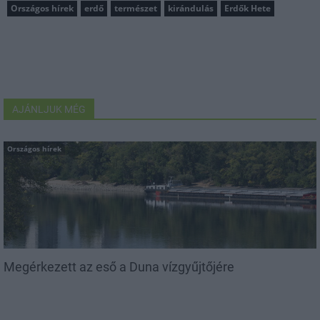
Országos hírek
erdő
természet
kirándulás
Erdők Hete
AJÁNLJUK MÉG
Országos hírek
Megérkezett az eső a Duna vízgyűjtőjére