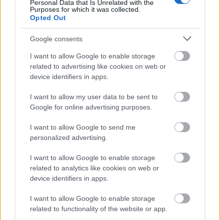
Personal Data that Is Unrelated with the
Purposes for which it was collected.
Opted Out
Google consents
I want to allow Google to enable storage
parkolók
Zugló
Budapest
közbeszerzés
related to advertising like cookies on web or
device identifiers in apps.
Új vízáteresztő burkolatú parkolók épülnek Zuglóban
– helyben tartják a csapadékvizet
I want to allow my user data to be sent to
Keresik a kivitelezőt 45 új parkolóhely kialakítására Budapesten,
Google for online advertising purposes.
a XIV. kerületi Zsivora parkban. A beruházás számos
klímavédelmi megoldást is tartalmaz: a csapadékvíz helyben
I want to allow Google to send me
hasznosítását, a zöldfelület rendezését és a park megóvását.
personalized advertising.
I want to allow Google to enable storage
Nem az üres, hanem az okosan működő
related to analytics like cookies on web or
épület energiatakarékos
device identifiers in apps.
I want to allow Google to enable storage
related to functionality of the website or app.
Újragondolják Lipótváros rejtett, zöld