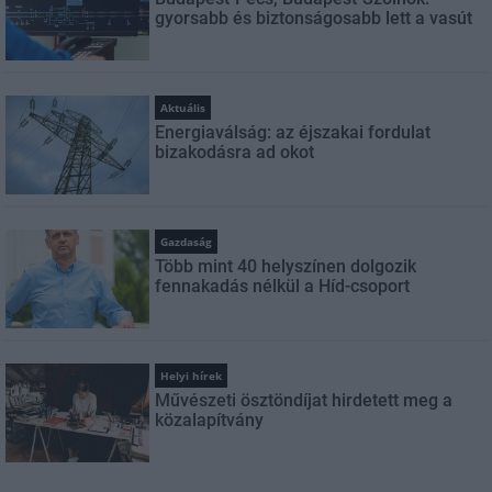
gyorsabb és biztonságosabb lett a vasút
Aktuális
Energiaválság: az éjszakai fordulat
bizakodásra ad okot
Gazdaság
Több mint 40 helyszínen dolgozik
fennakadás nélkül a Híd-csoport
Helyi hírek
Művészeti ösztöndíjat hirdetett meg a
közalapítvány