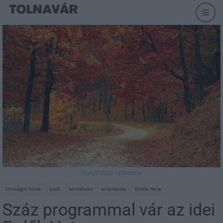
illusztráció - pixabay
Országos hírek
erdő
természet
kirándulás
Erdők Hete
Száz programmal vár az idei