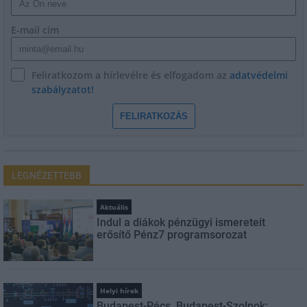
E-mail cím
Feliratkozom a hírlevélre és elfogadom az
adatvédelmi
szabályzatot!
FELIRATKOZÁS
LEGNÉZETTEBB
Aktuális
Indul a diákok pénzügyi ismereteit
erősítő Pénz7 programsorozat
Helyi hírek
Budapest-Pécs, Budapest-Szolnok: