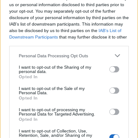
us or personal information disclosed to third parties prior to
your opt-out. You may separately opt-out of the further
disclosure of your personal information by third parties on the
IAB’s list of downstream participants. This information may
A lakosságra is fontos szerep hárul a szúnyoginvázió
also be disclosed by us to third parties on the
IAB’s List of
elkerülésében
Downstream Participants
that may further disclose it to other
third parties.
Please note that this website/app uses one or more Google
Personal Data Processing Opt Outs
services and may gather and store information including but
not limited to your visit or usage behaviour. You may click to
I want to opt-out of the Sharing of my
personal data.
grant or deny consent to Google and its third-party tags to
Opted In
use your data for below specified purposes in below Google
MAGYAR ÉPÍTŐK
consent section.
I want to opt-out of the Sale of my
Personal Data.
Opted In
Klíma-X
I want to opt-out of processing my
Personal Data for Targeted Advertising.
Opted In
I want to opt-out of Collection, Use,
Retention, Sale, and/or Sharing of my