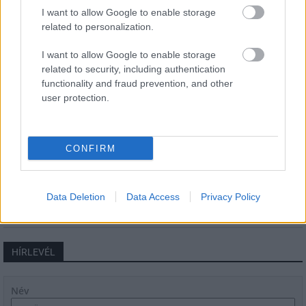
parkját
I want to allow Google to enable storage
related to personalization.
I want to allow Google to enable storage
Történelmi táj, amelynek minden köve
related to security, including authentication
mesél – megújul a tatai Angolkert
functionality and fraud prevention, and other
user protection.
M1 bővítés: már zajlik a teljesen új
CONFIRM
Bicske Kelet csomópont építése
Data Deletion
Data Access
Privacy Policy
HÍRLEVÉL
Név