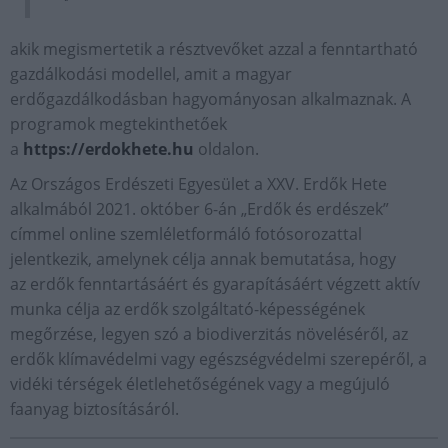
akik megismertetik a résztvevőket azzal a fenntartható
gazdálkodási modellel, amit a magyar
erdőgazdálkodásban hagyományosan alkalmaznak. A
programok megtekinthetőek
a
https://erdokhete.hu
oldalon.
Az Országos Erdészeti Egyesület a XXV. Erdők Hete
alkalmából 2021. október 6-án „Erdők és erdészek”
címmel online szemléletformáló fotósorozattal
jelentkezik, amelynek célja annak bemutatása, hogy
az erdők fenntartásáért és gyarapításáért végzett aktív
munka célja az erdők szolgáltató-képességének
megőrzése, legyen szó a biodiverzitás növeléséről, az
erdők klímavédelmi vagy egészségvédelmi szerepéről, a
vidéki térségek életlehetőségének vagy a megújuló
faanyag biztosításáról.