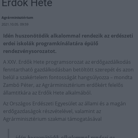
Erdők Hete
Agrárminisztérium
2021.10.05. 09:59
Idén huszonötödik alkalommal rendezik az erdészeti
erdei iskolák programkínálatára épülő
rendezvénysorozatot.
A XXV. Erdők Hete programsorozat az erdőgazdálkodás
fenntartható gazdálkodásban betöltött szerepét és azon
belül a szakértelem fontosságát hangsúlyozza – mondta
Zambó Péter, az Agrárminisztérium erdőkért felelős
államtitkára az Erdők Hete alkalmából.
Az Országos Erdészeti Egyesület az állami és a magán
erdőgazdaságok részvételével, valamint az
Agrárminisztérium szakmai támogatásával
idén huszonötödik alkalommal rendezi az