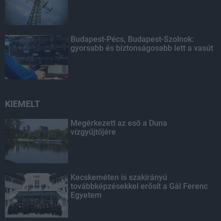
Budapest-Pécs, Budapest-Szolnok:
gyorsabb és biztonságosabb lett a vasút
KIEMELT
Megérkezett az eső a Duna
vízgyűjtőjére
Kecskeméten is szakirányú
továbbképzésekkel erősít a Gál Ferenc
Egyetem