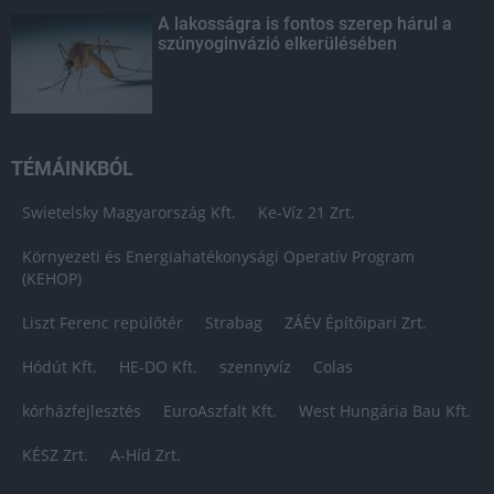
A lakosságra is fontos szerep hárul a
szúnyoginvázió elkerülésében
TÉMÁINKBÓL
Swietelsky Magyarország Kft.
Ke-Víz 21 Zrt.
Környezeti és Energiahatékonysági Operatív Program
(KEHOP)
Liszt Ferenc repülőtér
Strabag
ZÁÉV Építőipari Zrt.
Hódút Kft.
HE-DO Kft.
szennyvíz
Colas
kórházfejlesztés
EuroAszfalt Kft.
West Hungária Bau Kft.
KÉSZ Zrt.
A-Híd Zrt.