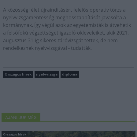
A közösségi élet újraindításért felelős operatív törzs a
nyelvvizsgamentesség meghosszabbítását javasolta a
kormánynak. Így végül azok az egyetemisták is átvehetik
a felsőfokú végzettséget igazoló okleveleiket, akik 2021.
augusztus 31-ig sikeres záróvizsgát tettek, de nem
rendelkeznek nyelvvizsgával - tudatták.
Országos hírek
nyelvvizsga
diploma
AJÁNLJUK MÉG
Országos hírek