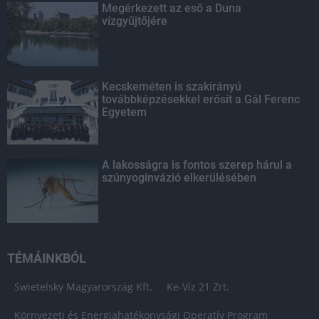
Megérkezett az eső a Duna
vízgyűjtőjére
Kecskeméten is szakirányú
továbbképzésekkel erősít a Gál Ferenc
Egyetem
A lakosságra is fontos szerep hárul a
szúnyoginvázió elkerülésében
TÉMÁINKBÓL
Swietelsky Magyarország Kft.
Ke-Víz 21 Zrt.
Környezeti és Energiahatékonysági Operatív Program