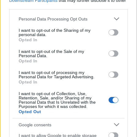
Downstream Participants
that may further disclose it to other
third parties.
MAGYAR ÉPÍTŐK
Please note that this website/app uses one or more Google
Personal Data Processing Opt Outs
services and may gather and store information including but
not limited to your visit or usage behaviour. You may click to
I want to opt-out of the Sharing of my
Útépítés
personal data.
grant or deny consent to Google and its third-party tags to
Opted In
use your data for below specified purposes in below Google
consent section.
I want to opt-out of the Sale of my
Personal Data.
Opted In
I want to opt-out of processing my
Personal Data for Targeted Advertising.
Opted In
I want to opt-out of Collection, Use,
Retention, Sale, and/or Sharing of my
Personal Data that Is Unrelated with the
Purposes for which it was collected.
autópálya
útépítés
M1-es autópálya
Bicske
Opted Out
M1 bővítés: már zajlik a teljesen új Bicske Kelet
Google consents
csomópont építése
I want to allow Google to enable storage
Tizenegy meglévő csomópontot korszerűsít és négy új,