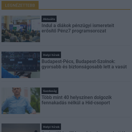
LEGNÉZETTEBB
Aktuális
Indul a diákok pénzügyi ismereteit
erősítő Pénz7 programsorozat
Helyi hírek
Budapest-Pécs, Budapest-Szolnok:
gyorsabb és biztonságosabb lett a vasút
Gazdaság
Több mint 40 helyszínen dolgozik
fennakadás nélkül a Híd-csoport
Helyi hírek