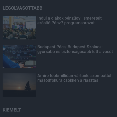
LEGOLVASOTTABB
Indul a diákok pénzügyi ismereteit
erősítő Pénz7 programsorozat
Budapest-Pécs, Budapest-Szolnok:
gyorsabb és biztonságosabb lett a vasút
Amire többmillióan vártunk: szombattól
másodfokúra csökken a riasztás
KIEMELT