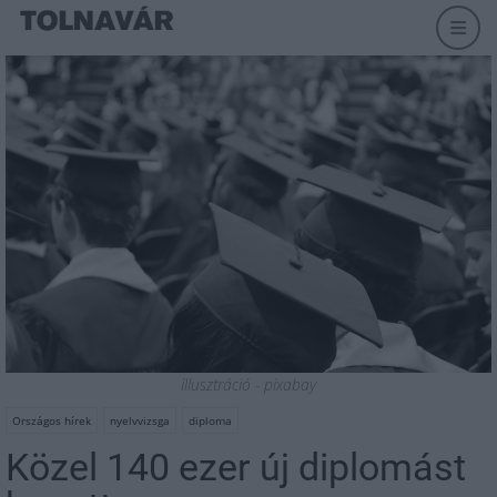
illusztráció - pixabay
Országos hírek
nyelvvizsga
diploma
Közel 140 ezer új diplomást