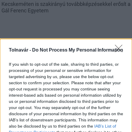
Kecskeméten is szakirányú továbbképzésekkel erősít a
Gál Ferenc Egyetem
Országos hírek
Tolnavár -
Do Not Process My Personal Information
If you wish to opt-out of the sale, sharing to third parties, or
processing of your personal or sensitive information for
targeted advertising by us, please use the below opt-out
section to confirm your selection. Please note that after your
opt-out request is processed you may continue seeing
A lakosságra is fontos szerep hárul a szúnyoginvázió
interest-based ads based on personal information utilized by
elkerülésében
us or personal information disclosed to third parties prior to
your opt-out. You may separately opt-out of the further
disclosure of your personal information by third parties on the
IAB’s list of downstream participants. This information may
also be disclosed by us to third parties on the
IAB’s List of