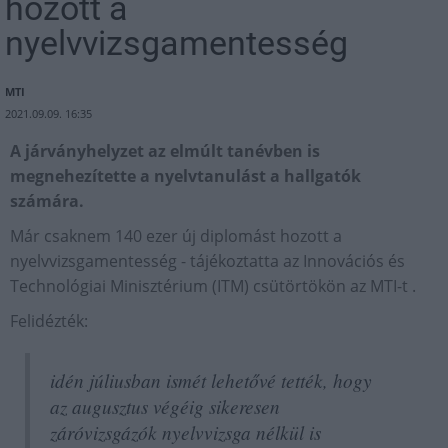
hozott a
nyelvvizsgamentesség
MTI
2021.09.09. 16:35
A járványhelyzet az elmúlt tanévben is
megnehezítette a nyelvtanulást a hallgatók
számára.
Már csaknem 140 ezer új diplomást hozott a
nyelvvizsgamentesség - tájékoztatta az Innovációs és
Technológiai Minisztérium (ITM) csütörtökön az MTI-t .
Felidézték:
idén júliusban ismét lehetővé tették, hogy
az augusztus végéig sikeresen
záróvizsgázók nyelvvizsga nélkül is