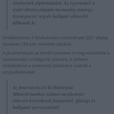
átvehessék diplomájukat. Az egyetemek a
nyári döntés alapján mostanáig mintegy
tizenegyezer végzős hallgató oklevelét
állították ki.
Emlékeztettek: A felsőoktatási intézmények 2021 elejéig
összesen 128 ezer oklevelet adtak ki.
A járványhelyzet az elmúlt tanévben is megnehezítette a
nyelvtanulást a hallgatók számára. A védelmi
intézkedések a szokottnál szűkebbre szabták a
vizsgaalkalmakat.
Az Innovációs és Technológiai
Minisztériumhoz számos megkeresés
érkezett közvetlenül fiataloktól, ifjúsági és
hallgatói szervezetektől.