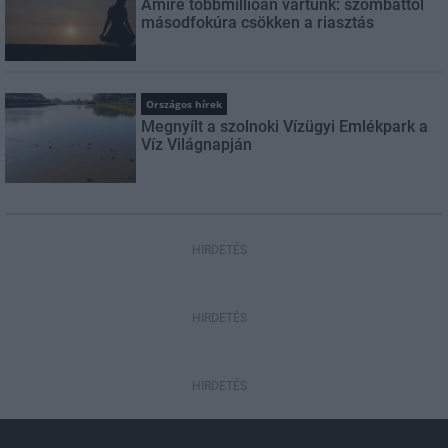
Amire többmillióan vártunk: szombattól
másodfokúra csökken a riasztás
Országos hírek
Megnyílt a szolnoki Vízügyi Emlékpark a
Víz Világnapján
HIRDETÉS
HIRDETÉS
HIRDETÉS