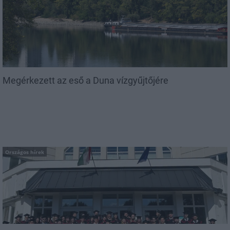
Megérkezett az eső a Duna vízgyűjtőjére
Országos hírek