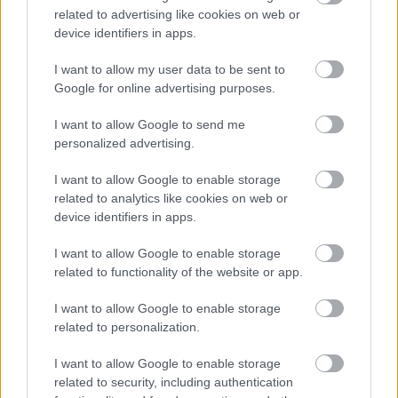
related to advertising like cookies on web or
különszintű csomópontot hoz létre az MKIF az M1-es
device identifiers in apps.
bővítésénél.
I want to allow my user data to be sent to
Új gyalogosátkelők és jelzőlámpás
Google for online advertising purposes.
csomópont épül Angyalföldön
I want to allow Google to send me
personalized advertising.
Másfélszeresére bővítik
I want to allow Google to enable storage
Hódmezővásárhely jó hírű református
related to analytics like cookies on web or
iskoláját
device identifiers in apps.
I want to allow Google to enable storage
related to functionality of the website or app.
Látványos építési szakasz indult be a
Flórián téri felüljárón
I want to allow Google to enable storage
related to personalization.
I want to allow Google to enable storage
Paks II.: Mit jelent az 5. blokk új
related to security, including authentication
mérföldköve a felülvizsgálat