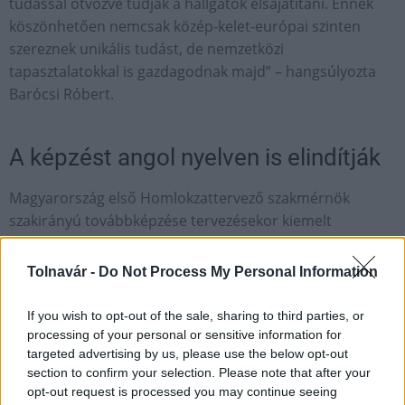
tudással ötvözve tudják a hallgatók elsajátítani. Ennek
köszönhetően nemcsak közép-kelet-európai szinten
szereznek unikális tudást, de nemzetközi
tapasztalatokkal is gazdagodnak majd” – hangsúlyozta
Barócsi Róbert.
A képzést angol nyelven is elindítják
Magyarország első Homlokzattervező szakmérnök
szakirányú továbbképzése tervezésekor kiemelt
figyelmet fordítottak arra, hogy a piaci szereplők által is
szükségesnek vélt ismeretek oktatását beépítsék a
Tolnavár -
Do Not Process My Personal Information
tematikába – húzta alá a közlemény. A nagy
elismertségnek örvendő külföldi és magyar oktatók,
If you wish to opt-out of the sale, sharing to third parties, or
illetve mérnökök bevonásával, a hibrid oktatási
processing of your personal or sensitive information for
targeted advertising by us, please use the below opt-out
módszeren túl a pandémiás helyzetet szem előtt tartva,
section to confirm your selection. Please note that after your
a gyártási és kivitelezési helyszíneken történő
opt-out request is processed you may continue seeing
ismeretátadással szerezhetik meg a hallgatók a tudást és