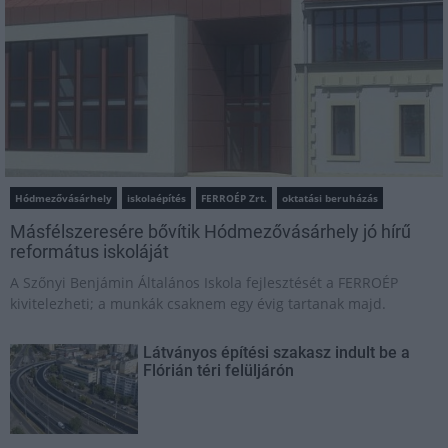
Hódmezővásárhely
iskolaépítés
FERROÉP Zrt.
oktatási beruházás
Másfélszeresére bővítik Hódmezővásárhely jó hírű
református iskoláját
A Szőnyi Benjámin Általános Iskola fejlesztését a FERROÉP
kivitelezheti; a munkák csaknem egy évig tartanak majd.
Látványos építési szakasz indult be a
Flórián téri felüljárón