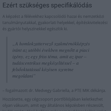
Ezért szükséges specifikálódás
A képzést a félévekhez kapcsolódó hazai és nemzetközi
tanulmányutakkal, gyakorlati helyekkel, építéskivitelezési
és gyártói helyszínekkel egészítik ki.
„A homlokzattervező szakmérnökképzés
iránt az utóbbi években megnőtt a piaci
igény, ez egy friss téma, amit az ipar –
tudáscentrikus megközelítéssel – a
felsőoktatással közösen szeretne
megoldani”
– fogalmazott dr. Medvegy Gabriella, a PTE MIK dékánja.
Hozzátette, egy cégcsoport portfóliójában keletkezhet
olyan vákuum, amit egy általános képzésben részesült,