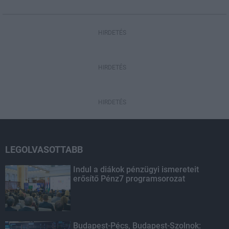
HIRDETÉS
HIRDETÉS
HIRDETÉS
LEGOLVASOTTABB
Indul a diákok pénzügyi ismereteit
erősítő Pénz7 programsorozat
Budapest-Pécs, Budapest-Szolnok: