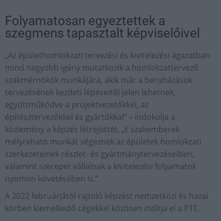
Folyamatosan egyeztettek a
szegmens tapasztalt képviselőivel
„Az épülethomlokzati tervezési és kivitelezési ágazatban
mind nagyobb igény mutatkozik a homlokzattervező
szakmérnökök munkájára, akik már a beruházások
tervezésének kezdeti lépéseitől jelen lehetnek,
együttműködve a projektvezetőkkel, az
építésztervezőkkel és gyártókkal” – indokolja a
közlemény a képzés létrejöttét. „E szakemberek
mélyreható munkát végeznek az épületek homlokzati
szerkezeteinek részlet- és gyártmánytervezéseiben,
valamint szerepet vállalnak a kivitelezési folyamatok
nyomon követésében is.”
A 2022 februárjától rajtoló képzést nemzetközi és hazai
körben kiemelkedő cégekkel közösen indítja el a PTE.