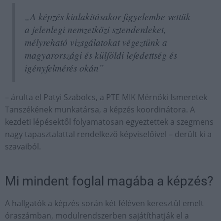
„A képzés kialakításakor figyelembe vettük
a jelenlegi nemzetközi sztenderdeket,
mélyreható vizsgálatokat végeztünk a
magyarországi és külföldi lefedettség és
igényfelmérés okán”
– árulta el Patyi Szabolcs, a PTE MIK Mérnöki Ismeretek
Tanszékének munkatársa, a képzés koordinátora. A
kezdeti lépésektől folyamatosan egyeztettek a szegmens
nagy tapasztalattal rendelkező képviselőivel – derült ki a
szavaiból.
Mi mindent foglal magába a képzés?
A hallgatók a képzés során két féléven keresztül emelt
óraszámban, modulrendszerben sajátíthatják el a