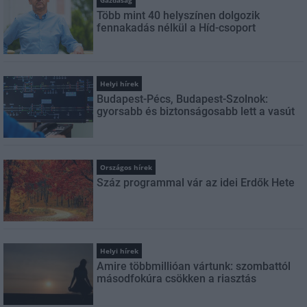
Gazdaság
Több mint 40 helyszínen dolgozik
fennakadás nélkül a Híd-csoport
Helyi hírek
Budapest-Pécs, Budapest-Szolnok:
gyorsabb és biztonságosabb lett a vasút
Országos hírek
Száz programmal vár az idei Erdők Hete
Helyi hírek
Amire többmillióan vártunk: szombattól
másodfokúra csökken a riasztás