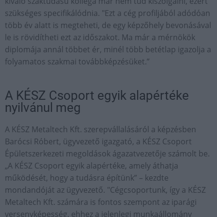
kiváló szaktudású kolléga már nem tud kiszolgálni, ezért
szükséges specifikálódnia. "Ezt a cég profiljából adódóan
több év alatt is megteheti, de egy képzőhely bevonásával
le is rövidítheti ezt az időszakot. Ma már a mérnökök
diplomája annál többet ér, minél több betétlap igazolja a
folyamatos szakmai továbbképzésüket.”
A KÉSZ Csoport egyik alapértéke
nyilvánul meg
A KÉSZ Metaltech Kft. szerepvállalásáról a képzésben
Barócsi Róbert, ügyvezető igazgató, a KÉSZ Csoport
Épületszerkezeti megoldások ágazatvezetője számolt be.
„A KÉSZ Csoport egyik alapértéke, amely áthatja
működését, hogy a tudásra építünk” – kezdte
mondandóját az ügyvezető. "Cégcsoportunk, így a KÉSZ
Metaltech Kft. számára is fontos szempont az iparági
versenyképesség, ehhez a jelenlegi munkaállomány