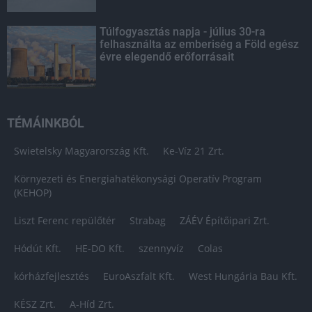
Túlfogyasztás napja - július 30-ra
felhasználta az emberiség a Föld egész
évre elegendő erőforrásait
TÉMÁINKBÓL
Swietelsky Magyarország Kft.
Ke-Víz 21 Zrt.
Környezeti és Energiahatékonysági Operatív Program
(KEHOP)
Liszt Ferenc repülőtér
Strabag
ZÁÉV Építőipari Zrt.
Hódút Kft.
HE-DO Kft.
szennyvíz
Colas
kórházfejlesztés
EuroAszfalt Kft.
West Hungária Bau Kft.
KÉSZ Zrt.
A-Híd Zrt.