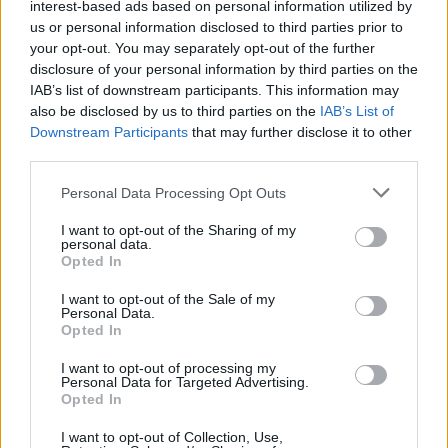
interest-based ads based on personal information utilized by
a szakmérnöki oklevelet.
us or personal information disclosed to third parties prior to
your opt-out. You may separately opt-out of the further
A képzést a közeljövőben angol nyelven is elindítják,
disclosure of your personal information by third parties on the
illetve tervezik, hogy egy-egy modulját a kar nemzetközi
IAB’s list of downstream participants. This information may
felsőoktatási partnereivel közösen valósítják meg.
also be disclosed by us to third parties on the
IAB’s List of
Downstream Participants
that may further disclose it to other
third parties.
A szakmérnökképzésre alapképzési,
mesterképzési és osztatlan szakokkal
Please note that this website/app uses one or more Google
Personal Data Processing Opt Outs
services and may gather and store information including but
építőmérnökök, építészmérnökök, valamint
not limited to your visit or usage behaviour. You may click to
I want to opt-out of the Sharing of my
a gépészmérnöki szakokhoz kapcsolódó
personal data.
grant or deny consent to Google and its third-party tags to
Opted In
irányok képviselői jelentkezhetnek. Az
use your data for below specified purposes in below Google
alapképzéssel, valamint a gépészmérnök
consent section.
I want to opt-out of the Sale of my
Personal Data.
végzettséggel rendelkezőknek a
Opted In
jelentkezéskor legalább 2 év, a
I want to opt-out of processing my
tématerületen eltöltött szakmai gyakorlatot
Personal Data for Targeted Advertising.
szükséges igazolniuk. A képzésre 2021
Opted In
utolsó negyedévében lehet jelentkezni.
I want to opt-out of Collection, Use,