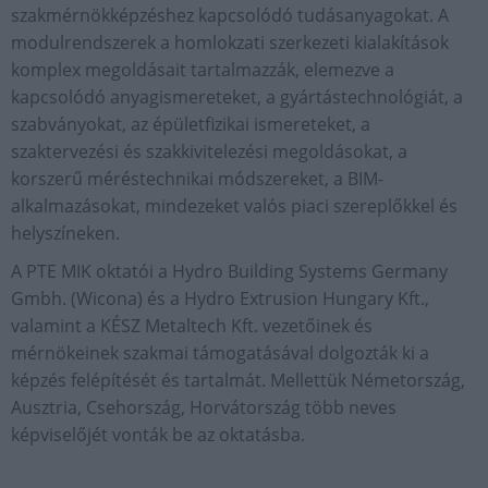
szakmérnökképzéshez kapcsolódó tudásanyagokat. A
modulrendszerek a homlokzati szerkezeti kialakítások
komplex megoldásait tartalmazzák, elemezve a
kapcsolódó anyagismereteket, a gyártástechnológiát, a
szabványokat, az épületfizikai ismereteket, a
szaktervezési és szakkivitelezési megoldásokat, a
korszerű méréstechnikai módszereket, a BIM-
alkalmazásokat, mindezeket valós piaci szereplőkkel és
helyszíneken.
A PTE MIK oktatói a Hydro Building Systems Germany
Gmbh. (Wicona) és a Hydro Extrusion Hungary Kft.,
valamint a KÉSZ Metaltech Kft. vezetőinek és
mérnökeinek szakmai támogatásával dolgozták ki a
képzés felépítését és tartalmát. Mellettük Németország,
Ausztria, Csehország, Horvátország több neves
képviselőjét vonták be az oktatásba.