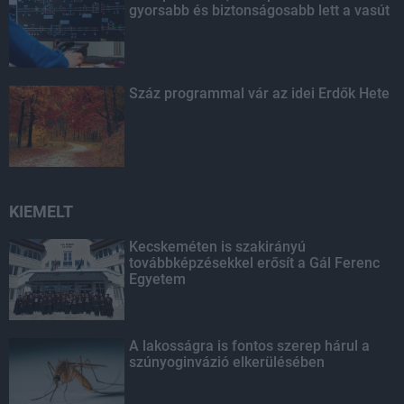
gyorsabb és biztonságosabb lett a vasút
Száz programmal vár az idei Erdők Hete
KIEMELT
Kecskeméten is szakirányú
továbbképzésekkel erősít a Gál Ferenc
Egyetem
A lakosságra is fontos szerep hárul a
szúnyoginvázió elkerülésében