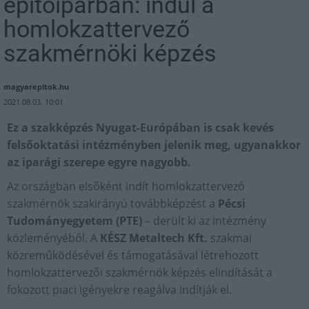
építőiparban: indul a
homlokzattervező
szakmérnöki képzés
magyarepitok.hu
2021.08.03. 10:01
Ez a szakképzés Nyugat-Európában is csak kevés
felsőoktatási intézményben jelenik meg, ugyanakkor
az iparági szerepe egyre nagyobb.
Az országban elsőként indít homlokzattervező
szakmérnök szakirányú továbbképzést a
Pécsi
Tudományegyetem (PTE)
– derült ki az intézmény
közleményéből. A
KÉSZ Metaltech Kft.
szakmai
közreműködésével és támogatásával létrehozott
homlokzattervezői szakmérnök képzés elindítását a
fokozott piaci igényekre reagálva indítják el.