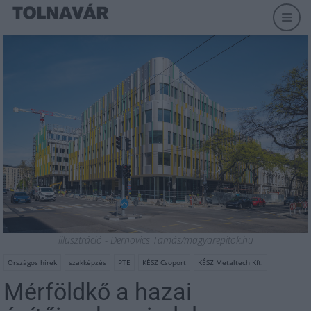
illusztráció - Dernovics Tamás/magyarepitok.hu
Országos hírek
szakképzés
PTE
KÉSZ Csoport
KÉSZ Metaltech Kft.
Mérföldkő a hazai