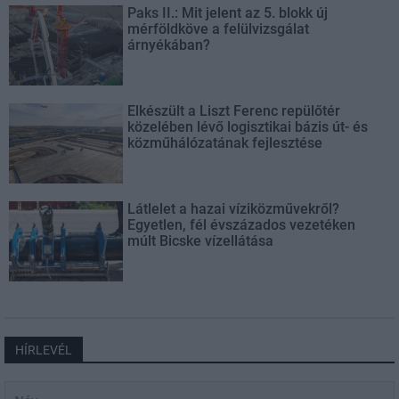
Paks II.: Mit jelent az 5. blokk új
mérföldköve a felülvizsgálat
árnyékában?
Elkészült a Liszt Ferenc repülőtér
közelében lévő logisztikai bázis út- és
közműhálózatának fejlesztése
Látlelet a hazai víziközművekről?
Egyetlen, fél évszázados vezetéken
múlt Bicske vízellátása
HÍRLEVÉL