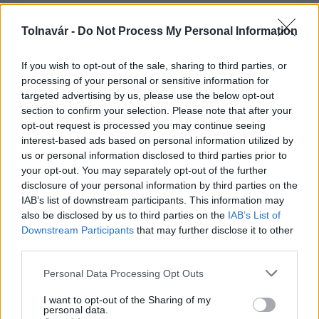
Tolnavár -
Do Not Process My Personal Information
Országos hírek
If you wish to opt-out of the sale, sharing to third parties, or
processing of your personal or sensitive information for
targeted advertising by us, please use the below opt-out
section to confirm your selection. Please note that after your
opt-out request is processed you may continue seeing
interest-based ads based on personal information utilized by
Kecskeméten is szakirányú továbbképzésekkel erősít a
us or personal information disclosed to third parties prior to
Gál Ferenc Egyetem
your opt-out. You may separately opt-out of the further
disclosure of your personal information by third parties on the
IAB’s list of downstream participants. This information may
also be disclosed by us to third parties on the
IAB’s List of
Downstream Participants
that may further disclose it to other
third parties.
Országos hírek
Please note that this website/app uses one or more Google
Personal Data Processing Opt Outs
services and may gather and store information including but
not limited to your visit or usage behaviour. You may click to
I want to opt-out of the Sharing of my
personal data.
grant or deny consent to Google and its third-party tags to