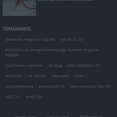
TÉMÁINKBÓL
Swietelsky Magyarország Kft.
Ke-Víz 21 Zrt.
Környezeti és Energiahatékonysági Operatív Program
(KEHOP)
Liszt Ferenc repülőtér
Strabag
ZÁÉV Építőipari Zrt.
Hódút Kft.
HE-DO Kft.
szennyvíz
Colas
kórházfejlesztés
EuroAszfalt Kft.
West Hungária Bau Kft.
KÉSZ Zrt.
A-Híd Zrt.
Impresszum
Szerzői jogok
Adatvédelem