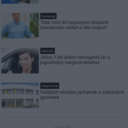
Gazdaság
Több mint 40 helyszínen dolgozik
fennakadás nélkül a Híd-csoport
Aktuális
Július 1-től állami támogatás jár a
jogosítvány megszerzéséhez
Helyi hírek
Felújított iskolába járhatnak a szekszárdi
gyerekek
HIRDETÉS