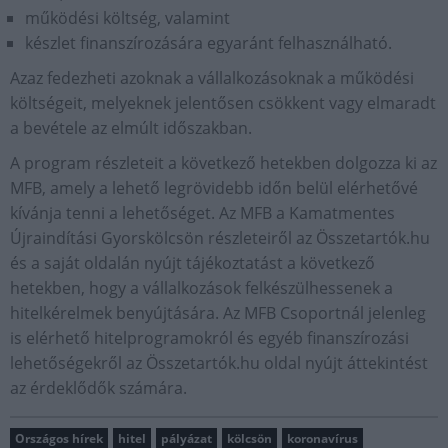
működési költség, valamint
készlet finanszírozására egyaránt felhasználható.
Azaz fedezheti azoknak a vállalkozásoknak a működési
költségeit, melyeknek jelentősen csökkent vagy elmaradt
a bevétele az elmúlt időszakban.
A program részleteit a következő hetekben dolgozza ki az
MFB, amely a lehető legrövidebb időn belül elérhetővé
kívánja tenni a lehetőséget. Az MFB a Kamatmentes
Újraindítási Gyorskölcsön részleteiről az Összetartók.hu
és a saját oldalán nyújt tájékoztatást a következő
hetekben, hogy a vállalkozások felkészülhessenek a
hitelkérelmek benyújtására. Az MFB Csoportnál jelenleg
is elérhető hitelprogramokról és egyéb finanszírozási
lehetőségekről az Összetartók.hu oldal nyújt áttekintést
az érdeklődők számára.
Országos hírek
hitel
pályázat
kölcsön
koronavírus