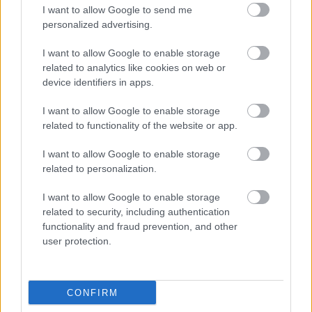
I want to allow Google to send me
personalized advertising.
I want to allow Google to enable storage
related to analytics like cookies on web or
Tata
műemlékfelújítás
műemlék
restaurálás
device identifiers in apps.
Történelmi táj, amelynek minden köve mesél –
I want to allow Google to enable storage
megújul a tatai Angolkert
related to functionality of the website or app.
A projekt részeként megújulnak a területen található
műemlékek, köztük a különleges Műromok, valamint a közeli
I want to allow Google to enable storage
Várkanyarban álló Nepomuki Szent János híd és szobor is.
related to personalization.
I want to allow Google to enable storage
M1 bővítés: már zajlik a teljesen új
Bicske Kelet csomópont építése
related to security, including authentication
functionality and fraud prevention, and other
user protection.
Új gyalogosátkelők és jelzőlámpás
csomópont épül Angyalföldön
CONFIRM