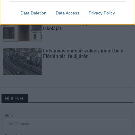
Data Deletion
Data Access
Privacy Policy
Másfélszeresére bővítik
Hódmezővásárhely jó hírű református
iskoláját
Látványos építési szakasz indult be a
Flórián téri felüljárón
HÍRLEVÉL
Név