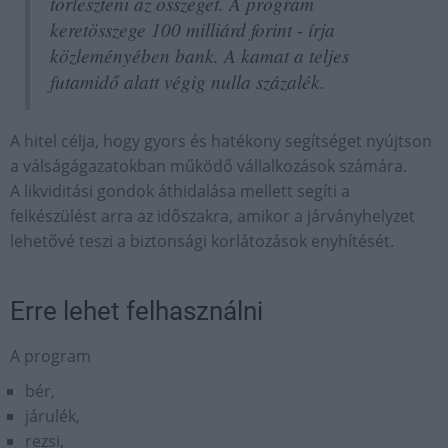
törleszteni az összeget. A program
keretösszege 100 milliárd forint - írja
közleményében bank. A kamat a teljes
futamidő alatt végig nulla százalék.
A hitel célja, hogy gyors és hatékony segítséget nyújtson
a válságágazatokban működő vállalkozások számára.
A likviditási gondok áthidalása mellett segíti a
felkészülést arra az időszakra, amikor a járványhelyzet
lehetővé teszi a biztonsági korlátozások enyhítését.
Erre lehet felhasználni
A program
bér,
járulék,
rezsi,