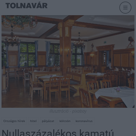
illusztráció - pixabay
Országos hírek
hitel
pályázat
kölcsön
koronavírus
Nullaszázalékos kamatú