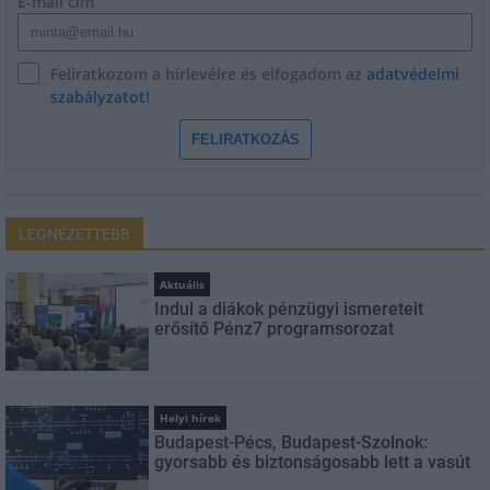
E-mail cím
Feliratkozom a hírlevélre és elfogadom az
adatvédelmi
szabályzatot!
FELIRATKOZÁS
LEGNÉZETTEBB
Aktuális
Indul a diákok pénzügyi ismereteit
erősítő Pénz7 programsorozat
Helyi hírek
Budapest-Pécs, Budapest-Szolnok:
gyorsabb és biztonságosabb lett a vasút