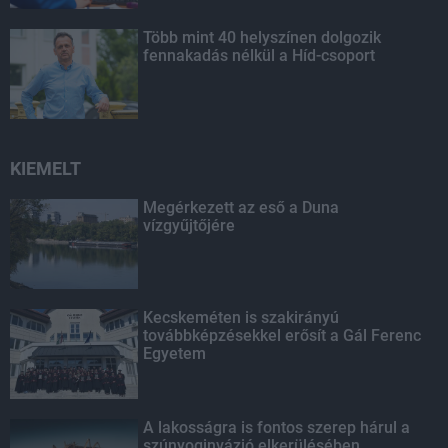
Több mint 40 helyszínen dolgozik
fennakadás nélkül a Híd-csoport
KIEMELT
Megérkezett az eső a Duna
vízgyűjtőjére
Kecskeméten is szakirányú
továbbképzésekkel erősít a Gál Ferenc
Egyetem
A lakosságra is fontos szerep hárul a
szúnyoginvázió elkerülésében