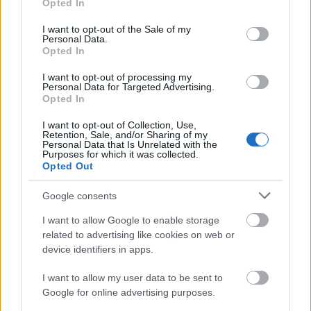
Opted In
use your data for below specified purposes in below Google
consent section.
I want to opt-out of the Sale of my
Personal Data.
A lakosságra is fontos szerep hárul a szúnyoginvázió
Opted In
elkerülésében
I want to opt-out of processing my
Personal Data for Targeted Advertising.
Opted In
I want to opt-out of Collection, Use,
Retention, Sale, and/or Sharing of my
Personal Data that Is Unrelated with the
Purposes for which it was collected.
Opted Out
MAGYAR ÉPÍTŐK
Google consents
Aktuális
I want to allow Google to enable storage
related to advertising like cookies on web or
device identifiers in apps.
I want to allow my user data to be sent to
Google for online advertising purposes.