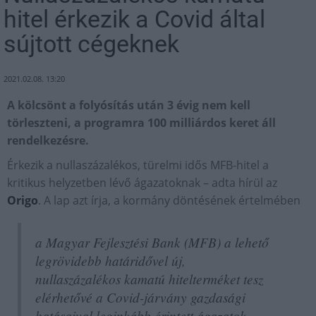
hitel érkezik a Covid által
sújtott cégeknek
2021.02.08. 13:20
A kölcsönt a folyósítás után 3 évig nem kell
törleszteni, a programra 100 milliárdos keret áll
rendelkezésre.
Érkezik a nullaszázalékos, türelmi idős MFB-hitel a
kritikus helyzetben lévő ágazatoknak – adta hírül az
Origo
. A lap azt írja, a kormány döntésének értelmében
a Magyar Fejlesztési Bank (MFB) a lehető
legrövidebb határidővel új,
nullaszázalékos kamatú hitelterméket tesz
elérhetővé a Covid-járvány gazdasági
hatásaival leginkább érintett ágazatok