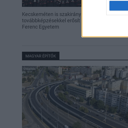
Kecskeméten is szakirányú
A lakosságra i
továbbképzésekkel erősít a Gál
hárul a szúny
Ferenc Egyetem
elkerülésében
MAGYAR ÉPÍTŐK
Útépítés