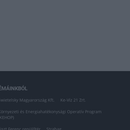
ÉMÁINKBÓL
Swietelsky Magyarország Kft.
Ke-Víz 21 Zrt.
Környezeti és Energiahatékonysági Operatív Program
(KEHOP)
Liszt Ferenc repülőtér
Strabag