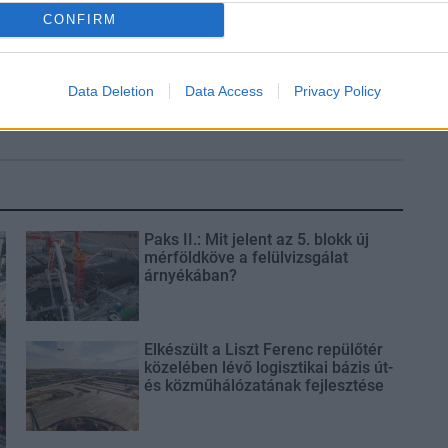
CONFIRM
s fontos szerep
Itt az ÉVOSZ megoldása a
oginvázió
hőhullámok és az energiakrízis
Data Deletion
Data Access
Privacy Policy
kezelésére
Paks II.: Mit jelent az 5. blokk új
mérföldköve a felülvizsgálat
árnyékában?
Elkészült a Liszt Ferenc repülőtér
közelében lévő logisztikai bázis út-
és közműhálózatának fejlesztése