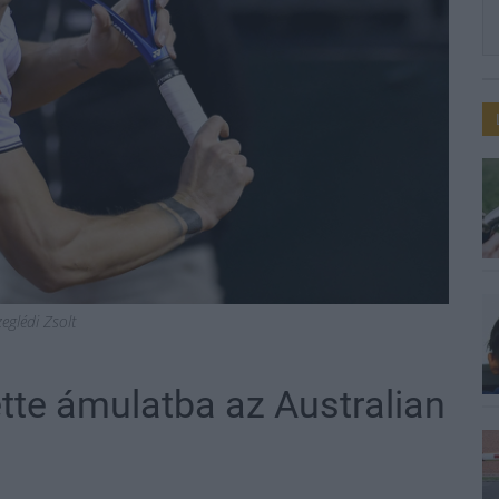
eglédi Zsolt
tte ámulatba az Australian