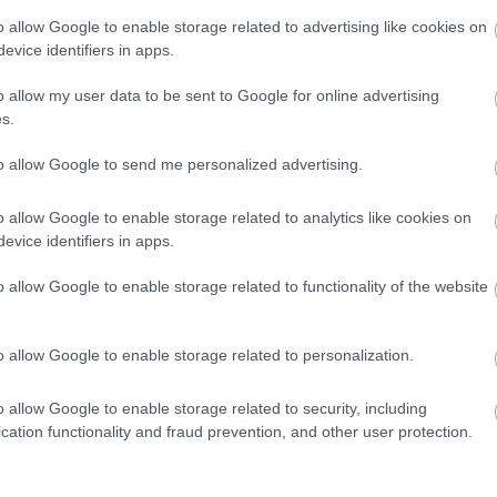
nléti edzőm van, rengeteget tréningezünk,
o allow Google to enable storage related to advertising like cookies on
lleti, tudtam, hogy visszajön a harmadik
evice identifiers in apps.
ze háromszoros Grand Slam-bajnok is."
o allow my user data to be sent to Google for online advertising
s.
to allow Google to send me personalized advertising.
o allow Google to enable storage related to analytics like cookies on
evice identifiers in apps.
o allow Google to enable storage related to functionality of the website
o allow Google to enable storage related to personalization.
Országos hírek
o allow Google to enable storage related to security, including
cation functionality and fraud prevention, and other user protection.