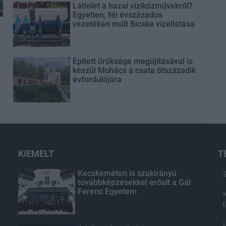
Látlelet a hazai víziközművekről?
Egyetlen, fél évszázados
vezetéken múlt Bicske vízellátása
Épített öröksége megújításával is
készül Mohács a csata ötszázadik
évfordulójára
KIEMELT
T
Kecskeméten is szakirányú
továbbképzésekkel erősít a Gál
Ferenc Egyetem