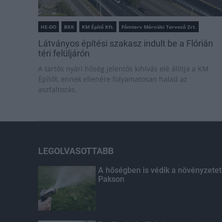
HE-DO
BKK
KM Építő Kft.
Főmterv Mérnöki Tervező Zrt.
Látványos építési szakasz indult be a Flórián
téri felüljárón
A tartós nyári hőség jelentős kihívás elé állítja a KM
Építőt, ennek ellenére folyamatosan halad az
aszfaltozás.
LEGOLVASOTTABB
A hőségben is védik a növényzetet
Pakson