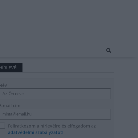
HÍRLEVÉL
Név
E-mail cím
Feliratkozom a hírlevélre és elfogadom az
adatvédelmi szabályzatot!