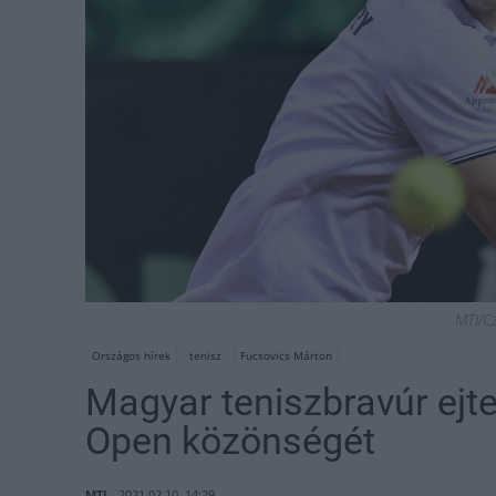
MTI/Cz
Országos hírek
tenisz
Fucsovics Márton
Magyar teniszbravúr ejte
Open közönségét
MTI
2021.02.10. 14:29