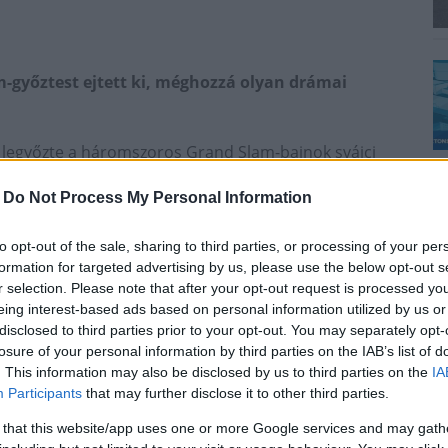
-győztest ejtett ki, méghozzá olyan drámai
legyőzte a háromszoros Grand Slam-bajnok svájci
 második fordulójában.
-
Do Not Process My Personal Information
lőny
to opt-out of the sale, sharing to third parties, or processing of your per
formation for targeted advertising by us, please use the below opt-out s
r selection. Please note that after your opt-out request is processed y
55. Fucsovics egyet tudott megnyerni, 2018-ban
eing interest-based ads based on personal information utilized by us or
digi egyetlen tornagyőzelmét.
disclosed to third parties prior to your opt-out. You may separately opt-
t ötödik meccset a magyar játékos kezdte jobban, és
losure of your personal information by third parties on the IAB’s list of
. This information may also be disclosed by us to third parties on the
IA
 a világranglistán, de volt harmadik is - 4:4-nél utolérte
Participants
that may further disclose it to other third parties.
 már a nyitószettjébe került. A folytatásban a
Roger Federer állított meg a melbourne-i
 that this website/app uses one or more Google services and may gath