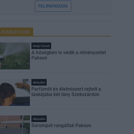
FELIRATKOZÁS
LEGNÉZETTEBB
Helyi hírek
A hőségben is védik a növényzetet
Pakson
Aktuális
Parfümöt és élelmiszert rejtett a
táskájába két lány Szekszárdon
Aktuális
Sorompót rongáltak Pakson