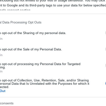
including but not limited to your visit or usage behaviour. You may click 
, és alig 33 perc alatt dupla játszmaelőnybe került.
 to Google and its third-party tags to use your data for below specifi
ogle consent section.
magyar teniszező
l Data Processing Opt Outs
dta fel, a harmadik felvonás elején rögtön brékelt,
o opt-out of the Sharing of my personal data.
szett a másodikhoz hasonlóan ismét simábban alakult,
In
m óra elteltével kiegyenlített.
elvette riválisa adogatását, de nem tudta kiszerválni
o opt-out of the Sale of my Personal Data.
tésre mentette a szettet, amely ötödik játszmáról
In
. A tie-breakben az ellenfél a védjegyének számító
to opt-out of processing my Personal Data for Targeted
tán három meccslabdát nem tudott kihasználni. A
ing.
In
tta az állást, és 3 óra 59 perc elteltével boldogan
o opt-out of Collection, Use, Retention, Sale, and/or Sharing
ersonal Data that Is Unrelated with the Purposes for which it
lected.
 most kilencvennek érzem magam, nagyon
Out
a. "Hihetetlen buzdítást kaptam az itteni
an és fizikálisan is. Sokat vagyok a
consents