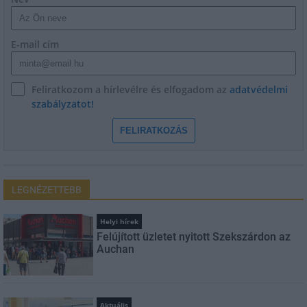
E-mail cím
Feliratkozom a hírlevélre és elfogadom az
adatvédelmi
szabályzatot!
FELIRATKOZÁS
LEGNÉZETTEBB
Helyi hírek
Felújított üzletet nyitott Szekszárdon az
Auchan
Aktuális