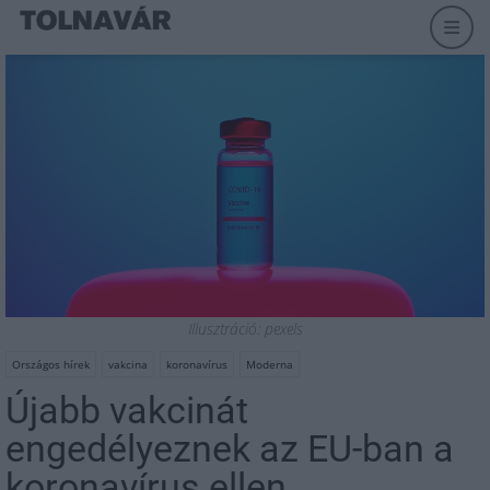
Illusztráció: pexels
Országos hírek
vakcina
koronavírus
Moderna
Újabb vakcinát
engedélyeznek az EU-ban a
koronavírus ellen