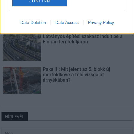
CONFIRM
Másfélszeresére bővítik
Hódmezővásárhely jó hírű református
iskoláját
Data Deletion
Data Access
Privacy Policy
Látványos építési szakasz indult be a
Flórián téri felüljárón
Paks II.: Mit jelent az 5. blokk új
mérföldköve a felülvizsgálat
árnyékában?
HÍRLEVÉL
Név