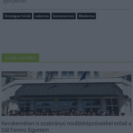
igényelhet.
Országos hírek
vakcina
koronavírus
Moderna
AJÁNLJUK MÉG
Országos hírek
Kecskeméten is szakirányú továbbképzésekkel erősít a
Gál Ferenc Egyetem