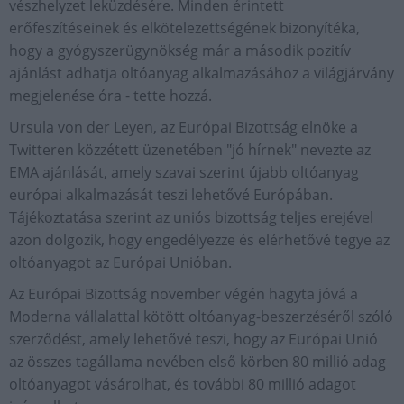
vészhelyzet leküzdésére. Minden érintett
erőfeszítéseinek és elkötelezettségének bizonyítéka,
hogy a gyógyszerügynökség már a második pozitív
ajánlást adhatja oltóanyag alkalmazásához a világjárvány
megjelenése óra - tette hozzá.
Ursula von der Leyen, az Európai Bizottság elnöke a
Twitteren közzétett üzenetében "jó hírnek" nevezte az
EMA ajánlását, amely szavai szerint újabb oltóanyag
európai alkalmazását teszi lehetővé Európában.
Tájékoztatása szerint az uniós bizottság teljes erejével
azon dolgozik, hogy engedélyezze és elérhetővé tegye az
oltóanyagot az Európai Unióban.
Az Európai Bizottság november végén hagyta jóvá a
Moderna vállalattal kötött oltóanyag-beszerzéséről szóló
szerződést, amely lehetővé teszi, hogy az Európai Unió
az összes tagállama nevében első körben 80 millió adag
oltóanyagot vásárolhat, és további 80 millió adagot