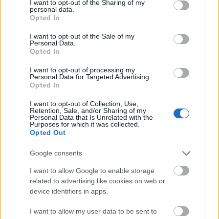
not limited to your visit or usage behaviour. You may click to
I want to opt-out of the Sharing of my
personal data.
grant or deny consent to Google and its third-party tags to
Opted In
use your data for below specified purposes in below Google
consent section.
I want to opt-out of the Sale of my
Personal Data.
Opted In
Itt az ÉVOSZ megoldása a hőhullámok és az
I want to opt-out of processing my
energiakrízis kezelésére
Personal Data for Targeted Advertising.
Opted In
I want to opt-out of Collection, Use,
Retention, Sale, and/or Sharing of my
Personal Data that Is Unrelated with the
Purposes for which it was collected.
Opted Out
MAGYAR ÉPÍTŐK
Google consents
I want to allow Google to enable storage
Útépítés
related to advertising like cookies on web or
device identifiers in apps.
I want to allow my user data to be sent to