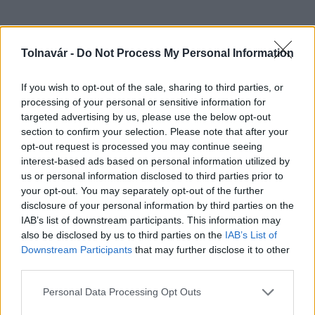
Tolnavár -
Do Not Process My Personal Information
Országos hírek
If you wish to opt-out of the sale, sharing to third parties, or
processing of your personal or sensitive information for
targeted advertising by us, please use the below opt-out
section to confirm your selection. Please note that after your
opt-out request is processed you may continue seeing
interest-based ads based on personal information utilized by
us or personal information disclosed to third parties prior to
A lakosságra is fontos szerep hárul a szúnyoginvázió
your opt-out. You may separately opt-out of the further
disclosure of your personal information by third parties on the
elkerülésében
IAB’s list of downstream participants. This information may
also be disclosed by us to third parties on the
IAB’s List of
Downstream Participants
that may further disclose it to other
third parties.
Please note that this website/app uses one or more Google
Országos hírek
Personal Data Processing Opt Outs
services and may gather and store information including but