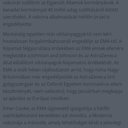
vakcinát szállított az Egyesült Államok kormányának. A
kanadai kormánnyal 40 millió adag szállításáról kötött
szerződést. A vakcina alkalmazását hétfőn Izrael is
engedélyezte.
Mostanáig egyetlen más oltóanyaggyártó sem kért
hivatalosan forgalombahozatali engedélyt az EMA-tól. A
folyamat felgyorsítása érdekében az EMA ennek ellenére
megkezdte a Johnson and Johnson és az AstraZeneca
által előállított oltóanyagok folyamatos értékelését. Az
EMA a múlt héten tájékoztatott arról, hogy noha Nagy-
Britanniában már engedélyezték az AstraZeneca brit
gyógyszergyár és az Oxfordi Egyetem koronavírus elleni
készítményét, nem valószínű, hogy januárban megkapja
az ajánlást az Európai Unióban.
Emer Cooke, az EMA ügyvezető igazgatója a hétfői
sajtótájékoztató keretében azt mondta, a Moderna
vakcinája a második, amely lehetőséget kínál a jelenlegi