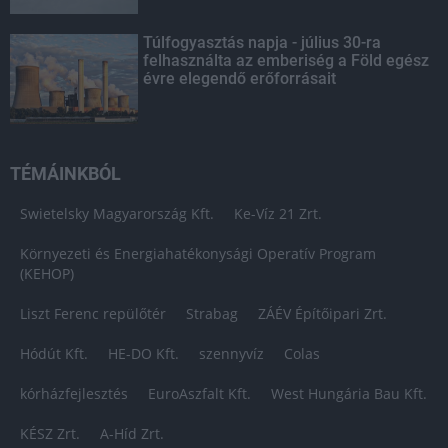
Túlfogyasztás napja - július 30-ra
felhasználta az emberiség a Föld egész
évre elegendő erőforrásait
TÉMÁINKBÓL
Swietelsky Magyarország Kft.
Ke-Víz 21 Zrt.
Környezeti és Energiahatékonysági Operatív Program
(KEHOP)
Liszt Ferenc repülőtér
Strabag
ZÁÉV Építőipari Zrt.
Hódút Kft.
HE-DO Kft.
szennyvíz
Colas
kórházfejlesztés
EuroAszfalt Kft.
West Hungária Bau Kft.
KÉSZ Zrt.
A-Híd Zrt.