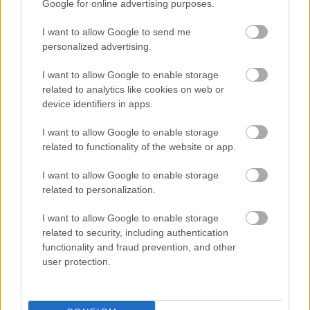
Google for online advertising purposes.
I want to allow Google to send me
personalized advertising.
I want to allow Google to enable storage
related to analytics like cookies on web or
device identifiers in apps.
autópálya
útépítés
M1-es autópálya
Bicske
I want to allow Google to enable storage
M1 bővítés: már zajlik a teljesen új Bicske Kelet
related to functionality of the website or app.
csomópont építése
I want to allow Google to enable storage
Tizenegy meglévő csomópontot korszerűsít és négy új,
related to personalization.
különszintű csomópontot hoz létre az MKIF az M1-es
bővítésénél.
I want to allow Google to enable storage
related to security, including authentication
Új gyalogosátkelők és jelzőlámpás
functionality and fraud prevention, and other
csomópont épül Angyalföldön
user protection.