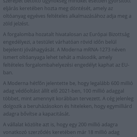
szerepét betöltő ügynökség mindkét esetben gyorsított
eljárás keretében hozta meg döntését, amely az
oltóanyag egyéves feltételes alkalmazásához adja meg a
zöld jelzést.
A forgalomba hozatalt hivatalosan az Európai Bizottság
engedélyezi, a testület várhatóan rövid időn belül
bejelenti jóváhagyását. A Moderna mRNA-1273 néven
ismert oltóanyaga lehet tehát a második, amely
feltételes forgalombahelyezési engedélyt kaphat az EU-
ban.
A Moderna hétfőn jelentette be, hogy legalább 600 millió
adag védőoltást állít elő 2021-ben, 100 millió adaggal
többet, mint amennyit korábban tervezett. A cég jelenleg
dolgozik a beruházásokon és hiteleken, hogy egymilliárd
adagra bővítse a kapacitását.
A vállalat közölte azt is, hogy egy 200 millió adagra
vonatkozó szerződés keretében már 18 millió adag