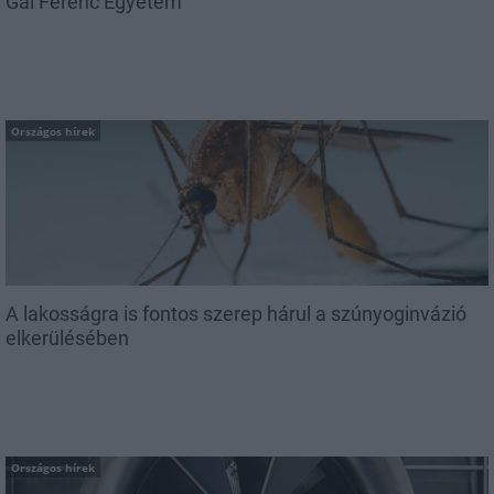
Gál Ferenc Egyetem
Országos hírek
A lakosságra is fontos szerep hárul a szúnyoginvázió
elkerülésében
Országos hírek