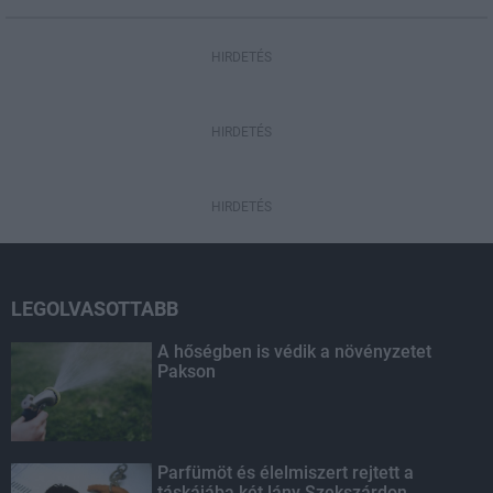
HIRDETÉS
HIRDETÉS
HIRDETÉS
LEGOLVASOTTABB
A hőségben is védik a növényzetet
Pakson
Parfümöt és élelmiszert rejtett a
táskájába két lány Szekszárdon