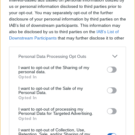
interest-based ads based on personal information utilized by
us or personal information disclosed to third parties prior to
your opt-out. You may separately opt-out of the further
disclosure of your personal information by third parties on the
IAB’s list of downstream participants. This information may
also be disclosed by us to third parties on the
IAB’s List of
Downstream Participants
that may further disclose it to other
third parties.
Please note that this website/app uses one or more Google
Personal Data Processing Opt Outs
HE-DO
BKK
KM Építő Kft.
Főmterv Mérnöki Tervező Zrt.
services and may gather and store information including but
Látványos építési szakasz indult be a Flórián téri
not limited to your visit or usage behaviour. You may click to
I want to opt-out of the Sharing of my
felüljárón
personal data.
grant or deny consent to Google and its third-party tags to
Opted In
use your data for below specified purposes in below Google
A tartós nyári hőség jelentős kihívás elé állítja a KM Építőt,
consent section.
ennek ellenére folyamatosan halad az aszfaltozás.
I want to opt-out of the Sale of my
Personal Data.
Opted In
Paks II.: Mit jelent az 5. blokk új
mérföldköve a felülvizsgálat
I want to opt-out of processing my
árnyékában?
Personal Data for Targeted Advertising.
Opted In
I want to opt-out of Collection, Use,
Retention, Sale, and/or Sharing of my