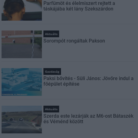
Parfümöt és élelmiszert rejtett a
táskájába két lány Szekszárdon
Aktuális
Sorompót rongáltak Pakson
Gazdaság
Paksi bővítés - Süli János: Jövőre indul a
főépület építése
Aktuális
Szerda este lezárják az M6-ost Bátaszék
és Véménd között