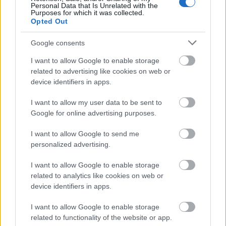
Elkészült a Liszt Ferenc repülőtér
Personal Data that Is Unrelated with the
közelében lévő logisztikai bázis út- és
Purposes for which it was collected.
közműhálózatának fejlesztése
Opted Out
Google consents
Látlelet a hazai víziközművekről?
I want to allow Google to enable storage
Egyetlen, fél évszázados vezetéken
related to advertising like cookies on web or
múlt Bicske vízellátása
device identifiers in apps.
I want to allow my user data to be sent to
Épített öröksége megújításával is készül
Google for online advertising purposes.
Mohács a csata ötszázadik
évfordulójára
I want to allow Google to send me
personalized advertising.
I want to allow Google to enable storage
related to analytics like cookies on web or
device identifiers in apps.
HÍRLEVÉL
I want to allow Google to enable storage
related to functionality of the website or app.
Név