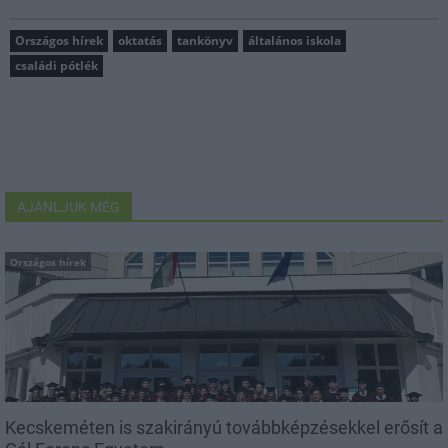
Országos hírek
oktatás
tankönyv
általános iskola
családi pótlék
AJÁNLJUK MÉG
Országos hírek
Kecskeméten is szakirányú továbbképzésekkel erősít a