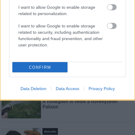
I want to allow Google to enable storage
related to personalization.
E-mail cím
I want to allow Google to enable storage
related to security, including authentication
Feliratkozom a hírlevélre és elfogadom az
adatvédelmi
functionality and fraud prevention, and other
szabályzatot!
user protection.
FELIRATKOZÁS
CONFIRM
LEGNÉZETTEBB
Data Deletion
Data Access
Privacy Policy
Helyi hírek
A hőségben is védik a növényzetet
Pakson
Aktuális