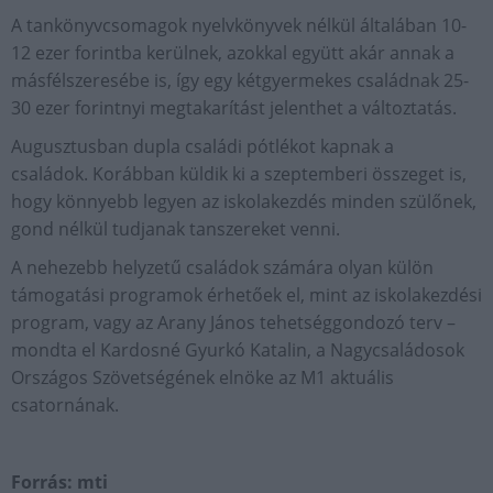
A tankönyvcsomagok nyelvkönyvek nélkül általában 10-
12 ezer forintba kerülnek, azokkal együtt akár annak a
másfélszeresébe is, így egy kétgyermekes családnak 25-
30 ezer forintnyi megtakarítást jelenthet a változtatás.
Augusztusban dupla családi pótlékot kapnak a
családok. Korábban küldik ki a szeptemberi összeget is,
hogy könnyebb legyen az iskolakezdés minden szülőnek,
gond nélkül tudjanak tanszereket venni.
A nehezebb helyzetű családok számára olyan külön
támogatási programok érhetőek el, mint az iskolakezdési
program, vagy az Arany János tehetséggondozó terv –
mondta el Kardosné Gyurkó Katalin, a Nagycsaládosok
Országos Szövetségének elnöke az M1 aktuális
csatornának.
Forrás: mti