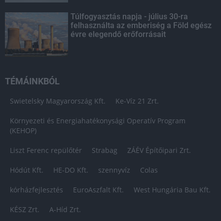
Túlfogyasztás napja - július 30-ra
felhasználta az emberiség a Föld egész
évre elegendő erőforrásait
TÉMÁINKBÓL
Swietelsky Magyarország Kft.
Ke-Víz 21 Zrt.
Környezeti és Energiahatékonysági Operatív Program
(KEHOP)
Liszt Ferenc repülőtér
Strabag
ZÁÉV Építőipari Zrt.
Hódút Kft.
HE-DO Kft.
szennyvíz
Colas
kórházfejlesztés
EuroAszfalt Kft.
West Hungária Bau Kft.
KÉSZ Zrt.
A-Híd Zrt.