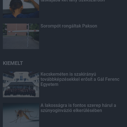
Sorompót rongáltak Pakson
KIEMELT
Kecskeméten is szakirányú
továbbképzésekkel erősít a Gál Ferenc
Egyetem
A lakosságra is fontos szerep hárul a
szúnyoginvázió elkerülésében