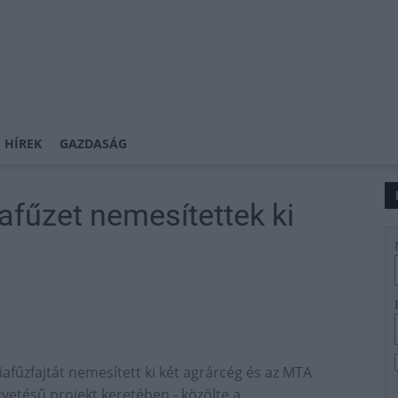
 HÍREK
GAZDASÁG
fűzet nemesítettek ki
űzfajtát nemesített ki két agrárcég és az MTA
gvetésű projekt keretében - közölte a