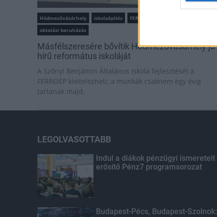
Hódmezővásárhely
iskolaépítés
FERROÉP Zrt.
oktatási beruházás
Másfélszeresére bővítik Hódmezővásárhely jó
hírű református iskoláját
A Szőnyi Benjámin Általános Iskola fejlesztését a
FERROÉP kivitelezheti; a munkák csaknem egy évig
tartanak majd.
LEGOLVASOTTABB
Indul a diákok pénzügyi ismereteit
erősítő Pénz7 programsorozat
Budapest-Pécs, Budapest-Szolnok: