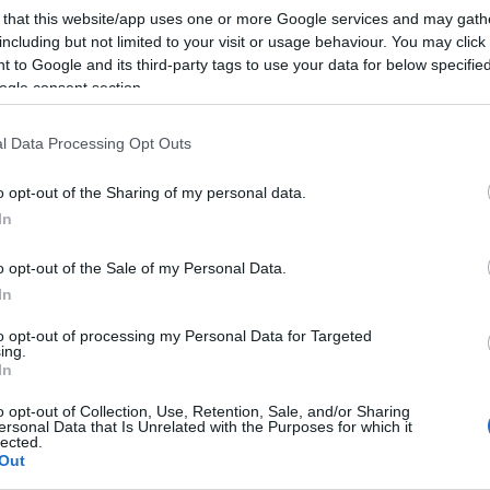
, mint amennyi Magyarországon rendelkezésre áll.
 that this website/app uses one or more Google services and may gath
rd 320 millió forint nettó árbevételt ért
including but not limited to your visit or usage behaviour. You may click 
on termeszt energiafűzet, az abból származó
 to Google and its third-party tags to use your data for below specifi
ogle consent section.
ol-gyártáshoz szükséges gőzt állítanak vele elő.
l Data Processing Opt Outs
o opt-out of the Sharing of my personal data.
In
o opt-out of the Sale of my Personal Data.
In
to opt-out of processing my Personal Data for Targeted
ing.
In
o opt-out of Collection, Use, Retention, Sale, and/or Sharing
ersonal Data that Is Unrelated with the Purposes for which it
lected.
Out