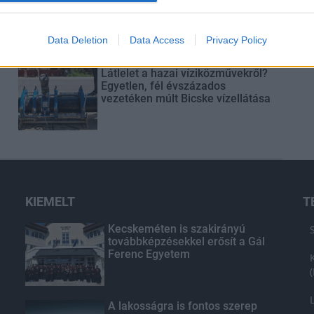
közelében lévő logisztikai bázis út-
és közműhálózatának fejlesztése
Data Deletion
Data Access
Privacy Policy
Látlelet a hazai víziközművekről?
Egyetlen, fél évszázados
vezetéken múlt Bicske vízellátása
KIEMELT
T
Kecskeméten is szakirányú
továbbképzésekkel erősít a Gál
Ferenc Egyetem
A lakosságra is fontos szerep