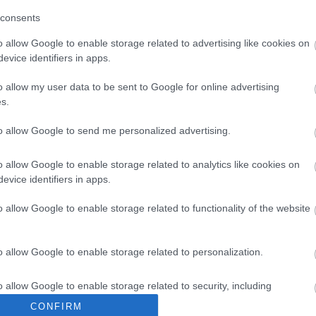
consents
o allow Google to enable storage related to advertising like cookies on
evice identifiers in apps.
o allow my user data to be sent to Google for online advertising
s.
to allow Google to send me personalized advertising.
Látványos építési szakasz indult
o allow Google to enable storage related to analytics like cookies on
be a Flórián téri felüljárón
evice identifiers in apps.
o allow Google to enable storage related to functionality of the website
Paks II.: Mit jelent az 5. blokk új
mérföldköve a felülvizsgálat
o allow Google to enable storage related to personalization.
árnyékában?
o allow Google to enable storage related to security, including
cation functionality and fraud prevention, and other user protection.
CONFIRM
Elkészült a Liszt Ferenc repülőtér