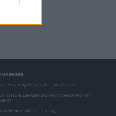
ÉMÁINKBÓL
Swietelsky Magyarország Kft.
Ke-Víz 21 Zrt.
Környezeti és Energiahatékonysági Operatív Program
(KEHOP)
Liszt Ferenc repülőtér
Strabag