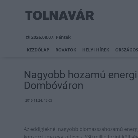
2026.08.07, Péntek
KEZDŐLAP
ROVATOK
HELYI HÍREK
ORSZÁGOS
Nagyobb hozamú energia
Dombóváron
2015.11.24. 13:05
Az eddigieknél nagyobb biomasszahozamú energiaf
konzorciuma egy kétéves, 630 millió forint költsé