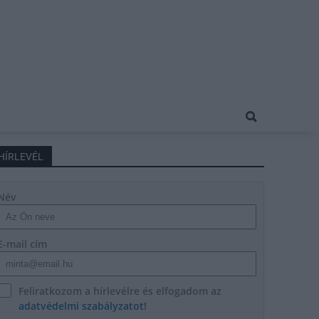
HÍRLEVÉL
Név
E-mail cím
Feliratkozom a hírlevélre és elfogadom az
adatvédelmi szabályzatot!