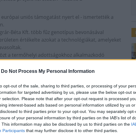
 európai uniós támogatást nyert el - ismertették a
n.
grár-Béta Kft. több fűz genotípus bevonásával
 területen értékelte azokat a technológiákat, amelyeket
avasoltak.
közt a termőhelyi adottságokhoz alkalmazkodó
zert dolgozott ki, az MTA Szegedi Biológiai
 vizsgált olyan serkentő anyagokat, amelyekkel
-
Do Not Process My Personal Information
lőtti kezelésével.
idizációs technológiát, amellyel megtöbbszörözhető a
to opt-out of the sale, sharing to third parties, or processing of your per
velhető az energianövény növekedése és a
formation for targeted advertising by us, please use the below opt-out s
r selection. Please note that after your opt-out request is processed y
eing interest-based ads based on personal information utilized by us or
 István Egyetem és a Debreceni Egyetem is - közölték.
disclosed to third parties prior to your opt-out. You may separately opt-
atója a projekt kezdetén azzal indokolta a fejlesztés
losure of your personal information by third parties on the IAB’s list of
fajta van, ezért a hazai termelők főleg svéd fajtákat
. This information may also be disclosed by us to third parties on the
IA
nak az itteni viszonyokhoz, terméshozamuk 8 és 23
Participants
that may further disclose it to other third parties.