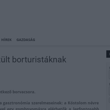
 HÍREK
GAZDASÁG
ült borturistáknak
etkező borvacsora.
 a gasztronómia szerelmeseinek: a Kóstolom névre
gével egy gombnyomásra elérhetők a legfontosabb