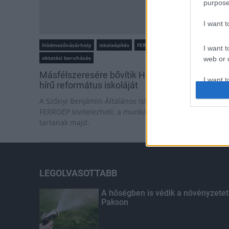
purpose
I want 
Hódmezővásárhely
iskolaépítés
FERROÉP Zrt.
I want t
oktatási beruházás
web or d
Másfélszeresére bővítik Hódmezővásárhely jó
I want t
hírű református iskoláját
or app.
A Szőnyi Benjámin Általános Iskola fejlesztését a
FERROÉP kivitelezheti; a munkák csaknem egy évig
I want t
tartanak majd.
I want t
authenti
LEGOLVASOTTABB
A hőségben is védik a növényzetet
Pakson