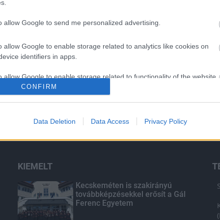
s.
Elkészült a Liszt Ferenc repülőtér
to allow Google to send me personalized advertising.
közelében lévő logisztikai bázis út-
és közműhálózatának fejlesztése
o allow Google to enable storage related to analytics like cookies on
evice identifiers in apps.
Látlelet a hazai víziközművekről?
o allow Google to enable storage related to functionality of the website
Egyetlen, fél évszázados
CONFIRM
vezetéken múlt Bicske vízellátása
o allow Google to enable storage related to personalization.
Data Deletion
Data Access
Privacy Policy
o allow Google to enable storage related to security, including
cation functionality and fraud prevention, and other user protection.
KIEMELT
T
Kecskeméten is szakirányú
továbbképzésekkel erősít a Gál
Ferenc Egyetem