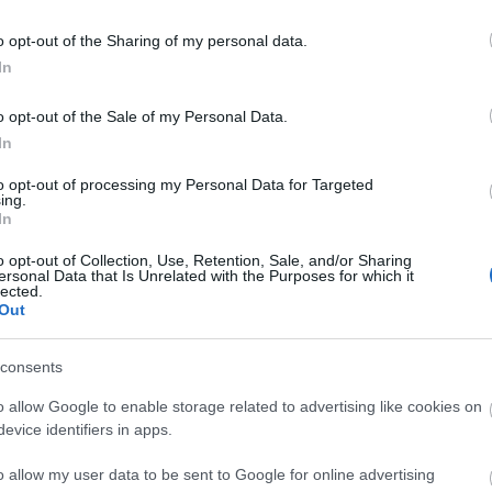
o opt-out of the Sharing of my personal data.
In
o opt-out of the Sale of my Personal Data.
In
to opt-out of processing my Personal Data for Targeted
ing.
In
o opt-out of Collection, Use, Retention, Sale, and/or Sharing
ersonal Data that Is Unrelated with the Purposes for which it
lected.
Látványos építési szakasz indult
Out
be a Flórián téri felüljárón
consents
o allow Google to enable storage related to advertising like cookies on
Paks II.: Mit jelent az 5. blokk új
evice identifiers in apps.
mérföldköve a felülvizsgálat
árnyékában?
o allow my user data to be sent to Google for online advertising