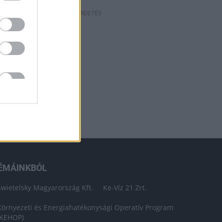
HIRDETÉS
ÉMÁINKBÓL
Swietelsky Magyarország Kft.
Ke-Víz 21 Zrt.
Környezeti és Energiahatékonysági Operatív Program
(KEHOP)