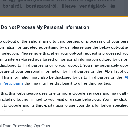
orairól, borászatairól, illetve vendéglátó- és
auzként segíti a tájékozódást az ország borvidékein és
-
Do Not Process My Personal Information
ínálatról.
 éttermeket, szállásokat, eseményeket értékelni is
to opt-out of the sale, sharing to third parties, or processing of your per
i a választást.
formation for targeted advertising by us, please use the below opt-out s
 jelentős az érdeklődés a kezdeményezés iránt: az
r selection. Please note that after your opt-out request is processed y
filoldalát a közösségi platformra, lefedve gyakorlatilag
eing interest-based ads based on personal information utilized by us or
disclosed to third parties prior to your opt-out. You may separately opt-
náló regisztrációjára és ezer partner adatfeltöltésére
losure of your personal information by third parties on the IAB’s list of
. This information may also be disclosed by us to third parties on the
IA
ható ingyenes alkalmazás egyelőre magyar nyelven
Participants
that may further disclose it to other third parties.
nyelvű változat is, hiszen cél a borkedvelő külföldi
 that this website/app uses one or more Google services and may gath
including but not limited to your visit or usage behaviour. You may click 
a Futurion informatikai szolgáltató cég biztosította,
 to Google and its third-party tags to use your data for below specifi
és nagyvállalatok számára nyújt teljes körű
ogle consent section.
iacon.
l Data Processing Opt Outs