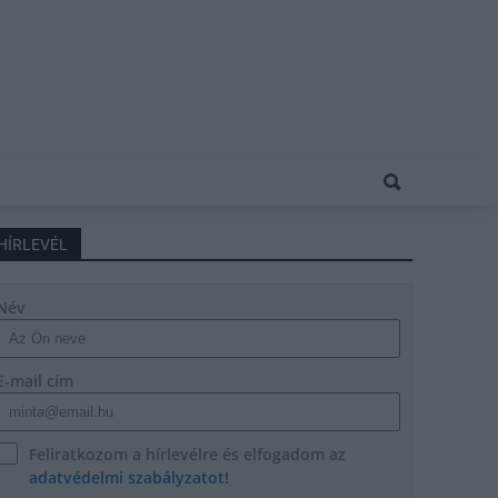
HÍRLEVÉL
Név
E-mail cím
Feliratkozom a hírlevélre és elfogadom az
adatvédelmi szabályzatot!