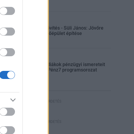
Gazdaság
Paksi bővítés - Süli János: Jövőre
indul a főépület építése
Aktuális
Indul a diákok pénzügyi ismereteit
erősítő Pénz7 programsorozat
HIRDETÉS
HIRDETÉS