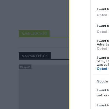
I want t
Opted 
I want t
Opted 
AJÁNLJUK MÉG
I want 
Advertis
Opted 
MAGYAR ÉPÍTŐK
I want t
of my P
was col
Mi épül?
Opted 
Google 
I want t
web or d
I want t