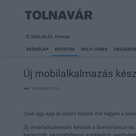
2026.08.07, Péntek
KEZDŐLAP
ROVATOK
HELYI HÍREK
ORSZÁGOS
Új mobilalkalmazás kész
mti
2016.08.04. 10:53
Csak egy app és máris tudom hol legyen a köv
Új mobilalkalmazás készült a borturizmus és
keresztelt okostelefonos applikáció segítsé