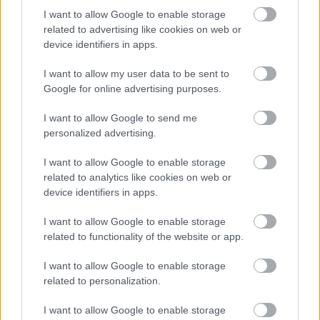
I want to allow Google to enable storage
Látlelet a hazai víziközművekről?
Egyetlen, fél évszázados vezetéken
related to advertising like cookies on web or
múlt Bicske vízellátása
device identifiers in apps.
I want to allow my user data to be sent to
Google for online advertising purposes.
I want to allow Google to send me
HÍRLEVÉL
personalized advertising.
I want to allow Google to enable storage
Név
related to analytics like cookies on web or
device identifiers in apps.
E-mail cím
I want to allow Google to enable storage
related to functionality of the website or app.
Feliratkozom a hírlevélre és elfogadom az
adatvédelmi
I want to allow Google to enable storage
szabályzatot!
related to personalization.
FELIRATKOZÁS
I want to allow Google to enable storage