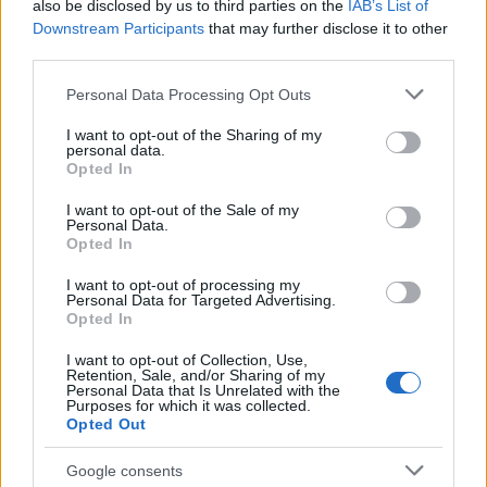
also be disclosed by us to third parties on the
IAB’s List of
Másfélszeresére bővítik Hódmezővásárhely jó hírű
Downstream Participants
that may further disclose it to other
református iskoláját
third parties.
A Szőnyi Benjámin Általános Iskola fejlesztését a FERROÉP
Please note that this website/app uses one or more Google
Personal Data Processing Opt Outs
kivitelezheti; a munkák csaknem egy évig tartanak majd.
services and may gather and store information including but
not limited to your visit or usage behaviour. You may click to
I want to opt-out of the Sharing of my
personal data.
Látványos építési szakasz indult be a
grant or deny consent to Google and its third-party tags to
Opted In
Flórián téri felüljárón
use your data for below specified purposes in below Google
consent section.
I want to opt-out of the Sale of my
Personal Data.
Opted In
Paks II.: Mit jelent az 5. blokk új
I want to opt-out of processing my
mérföldköve a felülvizsgálat
Personal Data for Targeted Advertising.
árnyékában?
Opted In
I want to opt-out of Collection, Use,
Retention, Sale, and/or Sharing of my
Personal Data that Is Unrelated with the
Elkészült a Liszt Ferenc repülőtér
Purposes for which it was collected.
közelében lévő logisztikai bázis út- és
Opted Out
közműhálózatának fejlesztése
Google consents