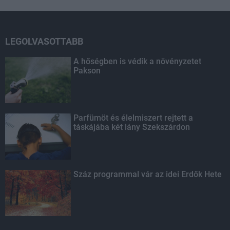
LEGOLVASOTTABB
A hőségben is védik a növényzetet
Pakson
Parfümöt és élelmiszert rejtett a
táskájába két lány Szekszárdon
Száz programmal vár az idei Erdők Hete