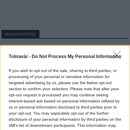
MAGYAR ÉPÍTŐK
Mi épül?
Tolnavár -
Do Not Process My Personal Information
If you wish to opt-out of the sale, sharing to third parties, or
processing of your personal or sensitive information for
targeted advertising by us, please use the below opt-out
section to confirm your selection. Please note that after your
opt-out request is processed you may continue seeing
interest-based ads based on personal information utilized by
us or personal information disclosed to third parties prior to
your opt-out. You may separately opt-out of the further
disclosure of your personal information by third parties on the
IAB’s list of downstream participants. This information may
Hódmezővásárhely
iskolaépítés
FERROÉP Zrt.
oktatási beruházás