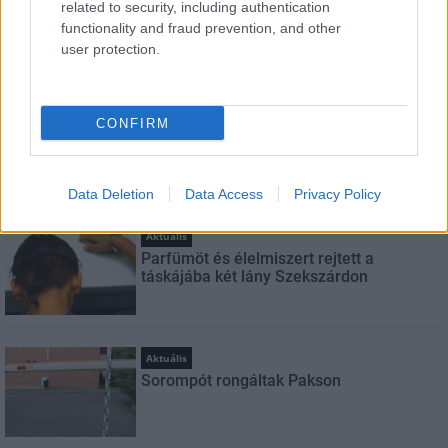
related to security, including authentication
functionality and fraud prevention, and other
user protection.
LEGNÉZETTEBB
Helyi hírek
CONFIRM
A hőségben is védik a növényzetet
Pakson
Data Deletion
Data Access
Privacy Policy
Aktuális
Parfümöt és élelmiszert rejtett a
táskájába két lány Szekszárdon
Aktuális
Sorompót rongáltak Pakson