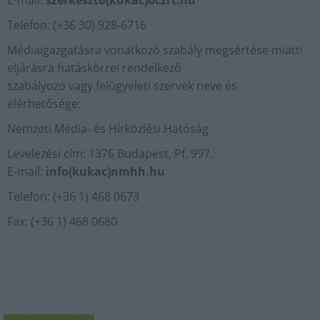
E-mail:
szerkeszto(kukac)bczrt.hu
Telefon: (+36 30) 928-6716
Médiaigazgatásra vonatkozó szabály megsértése miatti
eljárásra hatáskörrel rendelkező
szabályozó vagy felügyeleti szervek neve és
elérhetősége:
Nemzeti Média- és Hírközlési Hatóság
Levelezési cím: 1376 Budapest, Pf. 997.
E-mail:
info(kukac)nmhh.hu
Telefon: (+36 1) 468 0673
Fax: (+36 1) 468 0680