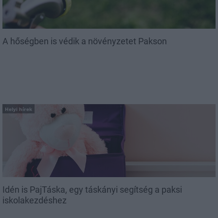
A hőségben is védik a növényzetet Pakson
Helyi hírek
Idén is PajTáska, egy táskányi segítség a paksi
iskolakezdéshez