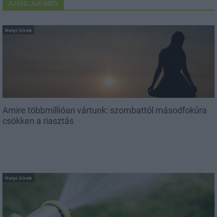
AJÁNLJUK MÉG
Helyi hírek
Amire többmillióan vártunk: szombattól másodfokúra
csökken a riasztás
Helyi hírek