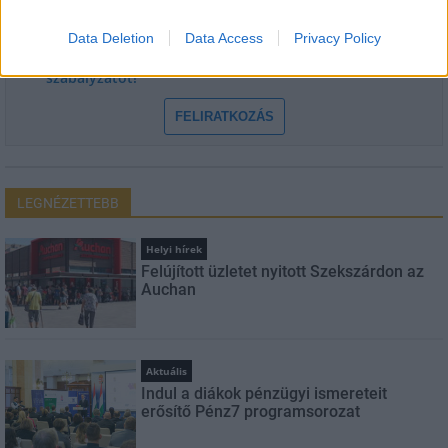
Data Deletion
Data Access
Privacy Policy
Feliratkozom a hírlevélre és elfogadom az
adatvédelmi
szabályzatot!
FELIRATKOZÁS
LEGNÉZETTEBB
Helyi hírek
Felújított üzletet nyitott Szekszárdon az
Auchan
Aktuális
Indul a diákok pénzügyi ismereteit
erősítő Pénz7 programsorozat