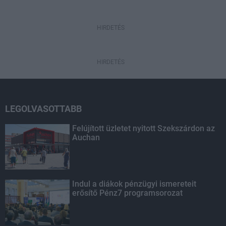
HIRDETÉS
HIRDETÉS
LEGOLVASOTTABB
Felújított üzletet nyitott Szekszárdon az
Auchan
Indul a diákok pénzügyi ismereteit
erősítő Pénz7 programsorozat