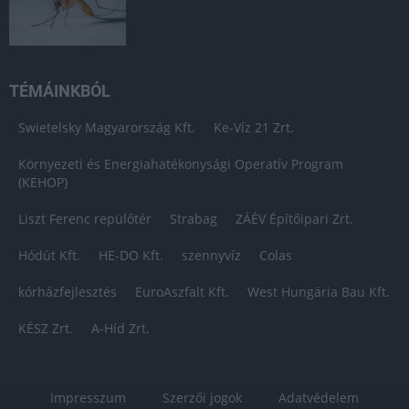
TÉMÁINKBÓL
Swietelsky Magyarország Kft.
Ke-Víz 21 Zrt.
Környezeti és Energiahatékonysági Operatív Program
(KEHOP)
Liszt Ferenc repülőtér
Strabag
ZÁÉV Építőipari Zrt.
Hódút Kft.
HE-DO Kft.
szennyvíz
Colas
kórházfejlesztés
EuroAszfalt Kft.
West Hungária Bau Kft.
KÉSZ Zrt.
A-Híd Zrt.
Impresszum
Szerzői jogok
Adatvédelem