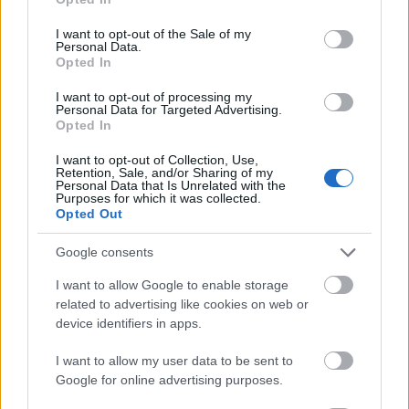
use your data for below specified purposes in below Google
consent section.
I want to opt-out of the Sale of my
Personal Data.
Opted In
autópálya
útépítés
M1-es autópálya
Bicske
I want to opt-out of processing my
Personal Data for Targeted Advertising.
M1 bővítés: már zajlik a teljesen új Bicske Kelet
Opted In
csomópont építése
I want to opt-out of Collection, Use,
Tizenegy meglévő csomópontot korszerűsít és négy új,
Retention, Sale, and/or Sharing of my
Personal Data that Is Unrelated with the
különszintű csomópontot hoz létre az MKIF az M1-es
Purposes for which it was collected.
bővítésénél.
Opted Out
Új gyalogosátkelők és jelzőlámpás
Google consents
csomópont épül Angyalföldön
I want to allow Google to enable storage
related to advertising like cookies on web or
device identifiers in apps.
Másfélszeresére bővítik
I want to allow my user data to be sent to
Hódmezővásárhely jó hírű református
Google for online advertising purposes.
iskoláját