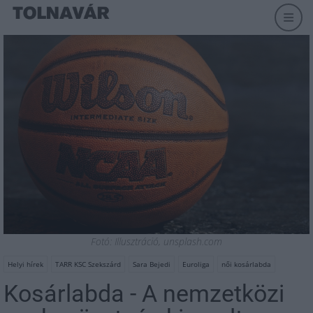
Fotó: Illusztráció, unsplash.com
Helyi hírek
TARR KSC Szekszárd
Sara Bejedi
Euroliga
női kosárlabda
Kosárlabda - A nemzetközi