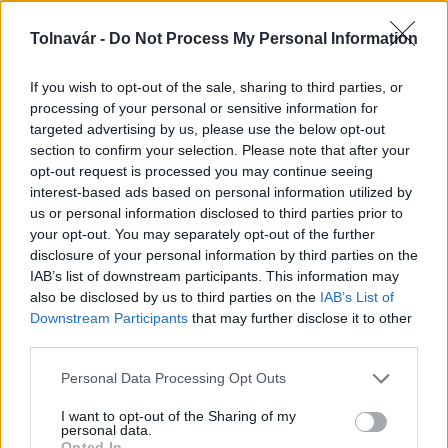
Tolnavár -
Do Not Process My Personal Information
A hőségben is védik a növényzetet Pakson
If you wish to opt-out of the sale, sharing to third parties, or
processing of your personal or sensitive information for
targeted advertising by us, please use the below opt-out
section to confirm your selection. Please note that after your
opt-out request is processed you may continue seeing
interest-based ads based on personal information utilized by
us or personal information disclosed to third parties prior to
MAGYAR ÉPÍTŐK
your opt-out. You may separately opt-out of the further
disclosure of your personal information by third parties on the
IAB’s list of downstream participants. This information may
Útépítés
also be disclosed by us to third parties on the
IAB’s List of
Downstream Participants
that may further disclose it to other
third parties.
Please note that this website/app uses one or more Google
Personal Data Processing Opt Outs
services and may gather and store information including but
not limited to your visit or usage behaviour. You may click to
I want to opt-out of the Sharing of my
personal data.
grant or deny consent to Google and its third-party tags to
Opted In