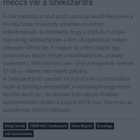
meccs vár a Szekszárdra
A cikk méltatta az első profi szezonját kezdő Bejedinek a
Florida State University színeiben mutatott
teljesítményét, és felvetette, hogy a 2025-ös Európa-
bajnokság selejtezőjében a finn válogatottban milyen
szerepet tölthet be. A magyar és a finn csapat egy
csoportban kapott helyet a kvalifikációban, a tavaly
novemberi, helsinki meccsen - ahol a magyarok nyertek
67-56-ra - Bejedi nem lépett pályára.
A Szekszárd jövő szerdán 18 órától a Brno otthonában
kezdi az Euroliga selejtezőjét, a visszavágóra egy héttel
később kerül sor. Az október 9-én rajtoló főtáblás
küzdelmekben ott lesz a bajnok DVTK Hun-Therm és az
ezüstérmes SERCO UNI Győr.
Helyi hírek
TARR KSC Szekszárd
Sara Bejedi
Euroliga
női kosárlabda