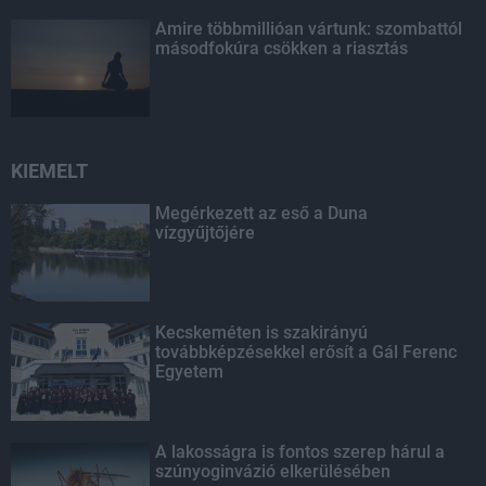
Amire többmillióan vártunk: szombattól
másodfokúra csökken a riasztás
KIEMELT
Megérkezett az eső a Duna
vízgyűjtőjére
Kecskeméten is szakirányú
továbbképzésekkel erősít a Gál Ferenc
Egyetem
A lakosságra is fontos szerep hárul a
szúnyoginvázió elkerülésében