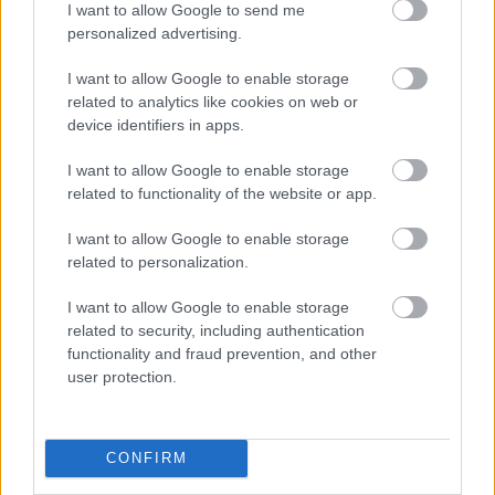
I want to allow Google to send me
personalized advertising.
Látványos építési szakasz indult be a
Flórián téri felüljárón
I want to allow Google to enable storage
related to analytics like cookies on web or
device identifiers in apps.
I want to allow Google to enable storage
Paks II.: Mit jelent az 5. blokk új
mérföldköve a felülvizsgálat
related to functionality of the website or app.
árnyékában?
I want to allow Google to enable storage
related to personalization.
I want to allow Google to enable storage
related to security, including authentication
HÍRLEVÉL
functionality and fraud prevention, and other
user protection.
Név
CONFIRM
E-mail cím