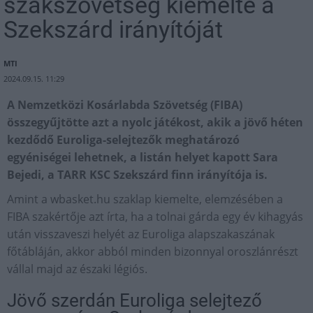
szakszövetség kiemelte a
Szekszárd irányítóját
MTI
2024.09.15. 11:29
A Nemzetközi Kosárlabda Szövetség (FIBA)
összegyűjtötte azt a nyolc játékost, akik a jövő héten
kezdődő Euroliga-selejtezők meghatározó
egyéniségei lehetnek, a listán helyet kapott Sara
Bejedi, a TARR KSC Szekszárd finn irányítója is.
Amint a wbasket.hu szaklap kiemelte, elemzésében a
FIBA szakértője azt írta, ha a tolnai gárda egy év kihagyás
után visszaveszi helyét az Euroliga alapszakaszának
főtábláján, akkor abból minden bizonnyal oroszlánrészt
vállal majd az északi légiós.
Jövő szerdán Euroliga selejtező