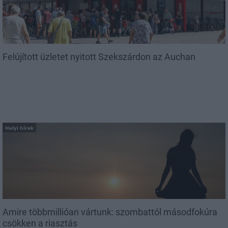
Felújított üzletet nyitott Szekszárdon az Auchan
Helyi hírek
Amire többmillióan vártunk: szombattól másodfokúra
csökken a riasztás