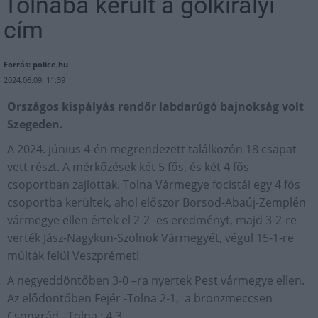
Tolnába került a gólkirályi
cím
Forrás: police.hu
2024.06.09. 11:39
Országos kispályás rendőr labdarúgó bajnokság volt
Szegeden.
A 2024. június 4-én megrendezett találkozón 18 csapat
vett részt. A mérkőzések két 5 fős, és két 4 fős
csoportban zajlottak. Tolna Vármegye focistái egy 4 fős
csoportba kerültek, ahol először Borsod-Abaúj-Zemplén
vármegye ellen értek el 2-2 -es eredményt, majd 3-2-re
verték Jász-Nagykun-Szolnok Vármegyét, végül 15-1-re
múlták felül Veszprémet!
A negyeddöntőben 3-0 –ra nyertek Pest vármegye ellen.
Az elődöntőben Fejér -Tolna 2-1, a bronzmeccsen
Csongrád –Tolna : 4-3.