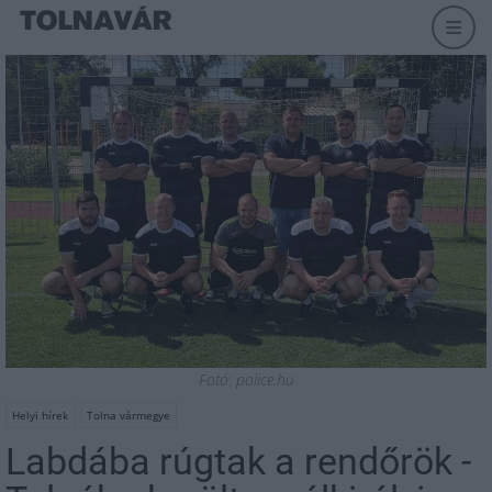
Fotó: police.hu
Helyi hírek
Tolna vármegye
Labdába rúgtak a rendőrök -