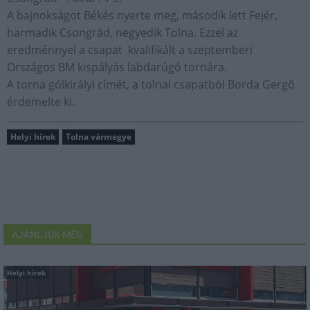
A bajnokságot Békés nyerte meg, második lett Fejér,
harmadik Csongrád, negyedik Tolna. Ezzel az
eredménnyel a csapat kvalifikált a szeptemberi
Országos BM kispályás labdarúgó tornára.
A torna gólkirályi címét, a tolnai csapatból Borda Gergő
érdemelte ki.
Helyi hírek
Tolna vármegye
AJÁNLJUK MÉG
Helyi hírek