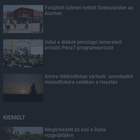
Felújított üzletet nyitott Szekszárdon az
Auchan
Indul a diákok pénzügyi ismereteit
erősítő Pénz7 programsorozat
Amire többmillióan vártunk: szombattól
másodfokúra csökken a riasztás
KIEMELT
Megérkezett az eső a Duna
vízgyűjtőjére