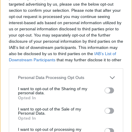
MAGYAR ÉPÍTŐK
targeted advertising by us, please use the below opt-out
section to confirm your selection. Please note that after your
opt-out request is processed you may continue seeing
Útépítés
interest-based ads based on personal information utilized by
us or personal information disclosed to third parties prior to
your opt-out. You may separately opt-out of the further
disclosure of your personal information by third parties on the
IAB’s list of downstream participants. This information may
also be disclosed by us to third parties on the
IAB’s List of
Downstream Participants
that may further disclose it to other
third parties.
Please note that this website/app uses one or more Google
Personal Data Processing Opt Outs
services and may gather and store information including but
not limited to your visit or usage behaviour. You may click to
I want to opt-out of the Sharing of my
personal data.
autópálya
útépítés
M1-es autópálya
Bicske
grant or deny consent to Google and its third-party tags to
Opted In
use your data for below specified purposes in below Google
M1 bővítés: már zajlik a teljesen új Bicske Kelet
consent section.
csomópont építése
I want to opt-out of the Sale of my
Personal Data.
Opted In
Tizenegy meglévő csomópontot korszerűsít és négy új,
különszintű csomópontot hoz létre az MKIF az M1-es
I want to opt-out of processing my
bővítésénél.