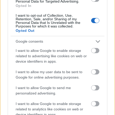
Personal Data for Targeted Advertising.
Opted In
Új gyalogosátkelők és jelzőlámpás
I want to opt-out of Collection, Use,
csomópont épül Angyalföldön
Retention, Sale, and/or Sharing of my
Personal Data that Is Unrelated with the
Purposes for which it was collected.
Opted Out
Másfélszeresére bővítik
Google consents
Hódmezővásárhely jó hírű református
iskoláját
I want to allow Google to enable storage
related to advertising like cookies on web or
device identifiers in apps.
Látványos építési szakasz indult be a
I want to allow my user data to be sent to
Flórián téri felüljárón
Google for online advertising purposes.
I want to allow Google to send me
personalized advertising.
Paks II.: Mit jelent az 5. blokk új
mérföldköve a felülvizsgálat
I want to allow Google to enable storage
árnyékában?
related to analytics like cookies on web or
device identifiers in apps.