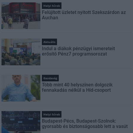
Helyi hírek
Felújított üzletet nyitott Szekszárdon az
Auchan
Aktuális
Indul a diákok pénzügyi ismereteit
erősítő Pénz7 programsorozat
Gazdaság
Több mint 40 helyszínen dolgozik
fennakadás nélkül a Híd-csoport
Helyi hírek
Budapest-Pécs, Budapest-Szolnok:
gyorsabb és biztonságosabb lett a vasút