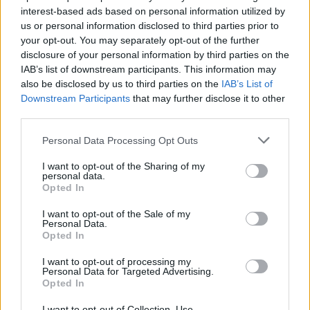
interest-based ads based on personal information utilized by
us or personal information disclosed to third parties prior to
your opt-out. You may separately opt-out of the further
disclosure of your personal information by third parties on the
IAB’s list of downstream participants. This information may
also be disclosed by us to third parties on the
IAB’s List of
Downstream Participants
that may further disclose it to other
third parties.
Please note that this website/app uses one or more Google
Tata
műemlékfelújítás
műemlék
restaurálás
Personal Data Processing Opt Outs
services and may gather and store information including but
Történelmi táj, amelynek minden köve mesél –
not limited to your visit or usage behaviour. You may click to
I want to opt-out of the Sharing of my
megújul a tatai Angolkert
personal data.
grant or deny consent to Google and its third-party tags to
Opted In
A projekt részeként megújulnak a területen található
use your data for below specified purposes in below Google
műemlékek, köztük a különleges Műromok, valamint a közeli
consent section.
I want to opt-out of the Sale of my
Várkanyarban álló Nepomuki Szent János híd és szobor is.
Personal Data.
Opted In
M1 bővítés: már zajlik a teljesen új
I want to opt-out of processing my
Bicske Kelet csomópont építése
Personal Data for Targeted Advertising.
Opted In
I want to opt-out of Collection, Use,