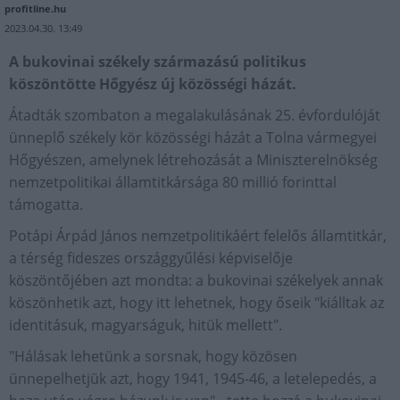
profitline.hu
2023.04.30. 13:49
A bukovinai székely származású politikus
köszöntötte Hőgyész új közösségi házát.
Átadták szombaton a megalakulásának 25. évfordulóját
ünneplő székely kör közösségi házát a Tolna vármegyei
Hőgyészen, amelynek létrehozását a Miniszterelnökség
nemzetpolitikai államtitkársága 80 millió forinttal
támogatta.
Potápi Árpád János nemzetpolitikáért felelős államtitkár,
a térség fideszes országgyűlési képviselője
köszöntőjében azt mondta: a bukovinai székelyek annak
köszönhetik azt, hogy itt lehetnek, hogy őseik "kiálltak az
identitásuk, magyarságuk, hitük mellett".
"Hálásak lehetünk a sorsnak, hogy közösen
ünnepelhetjük azt, hogy 1941, 1945-46, a letelepedés, a