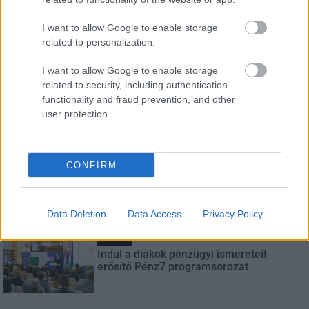
Név
I want to allow Google to enable storage
related to personalization.
E-mail cím
I want to allow Google to enable storage
related to security, including authentication
functionality and fraud prevention, and other
Feliratkozom a hírlevélre és elfogadom az
adatvédelmi
user protection.
szabályzatot!
FELIRATKOZÁS
CONFIRM
LEGNÉZETTEBB
Data Deletion
Data Access
Privacy Policy
Aktuális
Indul a diákok pénzügyi ismereteit
erősítő Pénz7 programsorozat