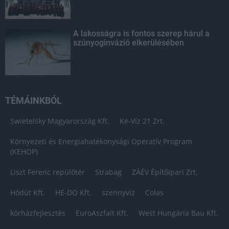
A lakosságra is fontos szerep hárul a
szúnyoginvázió elkerülésében
TÉMÁINKBÓL
Swietelsky Magyarország Kft.
Ke-Víz 21 Zrt.
Környezeti és Energiahatékonysági Operatív Program
(KEHOP)
Liszt Ferenc repülőtér
Strabag
ZÁÉV Építőipari Zrt.
Hódút Kft.
HE-DO Kft.
szennyvíz
Colas
kórházfejlesztés
EuroAszfalt Kft.
West Hungária Bau Kft.