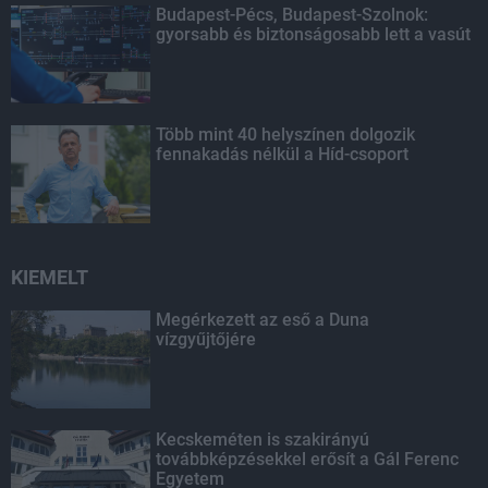
Budapest-Pécs, Budapest-Szolnok:
gyorsabb és biztonságosabb lett a vasút
Több mint 40 helyszínen dolgozik
fennakadás nélkül a Híd-csoport
KIEMELT
Megérkezett az eső a Duna
vízgyűjtőjére
Kecskeméten is szakirányú
továbbképzésekkel erősít a Gál Ferenc
Egyetem