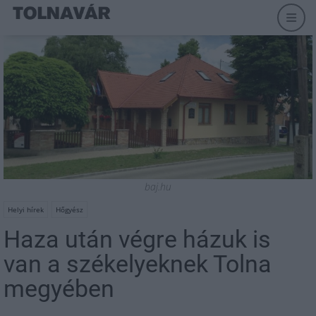
baj.hu
Helyi hírek
Hőgyész
Haza után végre házuk is
van a székelyeknek Tolna
megyében