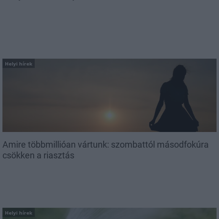
Helyi hírek
Amire többmillióan vártunk: szombattól másodfokúra
csökken a riasztás
Helyi hírek