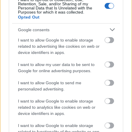
Retention, Sale, and/or Sharing of my
Personal Data that Is Unrelated with the
Új gyalogosátkelők és jelzőlámpás
Purposes for which it was collected.
csomópont épül Angyalföldön
Opted Out
Google consents
I want to allow Google to enable storage
Másfélszeresére bővítik
related to advertising like cookies on web or
Hódmezővásárhely jó hírű református
device identifiers in apps.
iskoláját
I want to allow my user data to be sent to
Google for online advertising purposes.
Látványos építési szakasz indult be a
Flórián téri felüljárón
I want to allow Google to send me
personalized advertising.
I want to allow Google to enable storage
related to analytics like cookies on web or
device identifiers in apps.
HÍRLEVÉL
I want to allow Google to enable storage
related to functionality of the website or app.