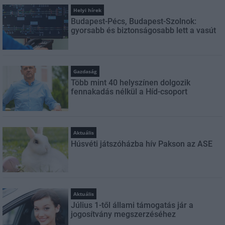
Helyi hírek
Budapest-Pécs, Budapest-Szolnok:
gyorsabb és biztonságosabb lett a vasút
Gazdaság
Több mint 40 helyszínen dolgozik
fennakadás nélkül a Híd-csoport
Aktuális
Húsvéti játszóházba hív Pakson az ASE
Aktuális
Július 1-től állami támogatás jár a
jogosítvány megszerzéséhez