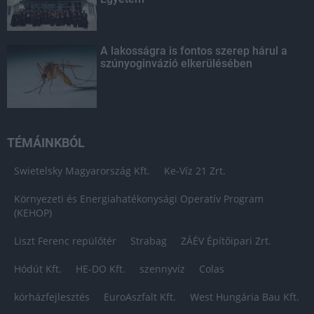
A lakosságra is fontos szerep hárul a
szúnyoginvázió elkerülésében
TÉMÁINKBÓL
Swietelsky Magyarország Kft.
Ke-Víz 21 Zrt.
Környezeti és Energiahatékonysági Operatív Program
(KEHOP)
Liszt Ferenc repülőtér
Strabag
ZÁÉV Építőipari Zrt.
Hódút Kft.
HE-DO Kft.
szennyvíz
Colas
kórházfejlesztés
EuroAszfalt Kft.
West Hungária Bau Kft.