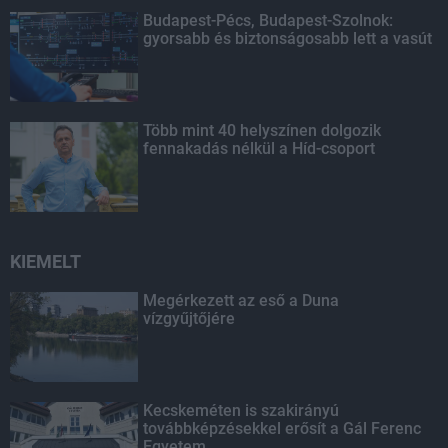
Budapest-Pécs, Budapest-Szolnok:
gyorsabb és biztonságosabb lett a vasút
Több mint 40 helyszínen dolgozik
fennakadás nélkül a Híd-csoport
KIEMELT
Megérkezett az eső a Duna
vízgyűjtőjére
Kecskeméten is szakirányú
továbbképzésekkel erősít a Gál Ferenc
Egyetem