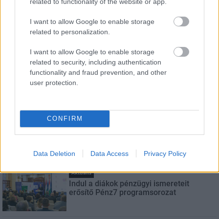
related to functionality of the website or app.
Név
I want to allow Google to enable storage
related to personalization.
E-mail cím
I want to allow Google to enable storage
related to security, including authentication
functionality and fraud prevention, and other
Feliratkozom a hírlevélre és elfogadom az
adatvédelmi
user protection.
szabályzatot!
FELIRATKOZÁS
CONFIRM
LEGNÉZETTEBB
Data Deletion
Data Access
Privacy Policy
Aktuális
Indul a diákok pénzügyi ismereteit
erősítő Pénz7 programsorozat