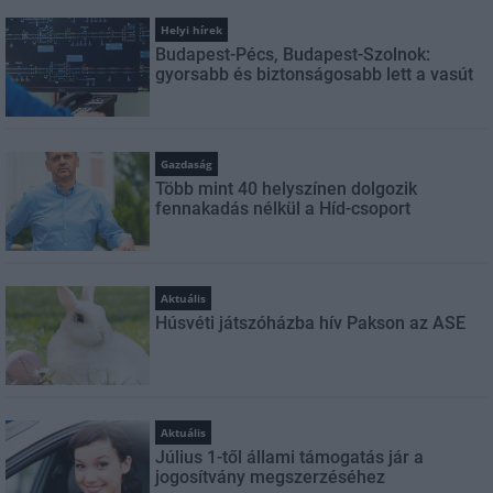
Helyi hírek
Budapest-Pécs, Budapest-Szolnok:
gyorsabb és biztonságosabb lett a vasút
Gazdaság
Több mint 40 helyszínen dolgozik
fennakadás nélkül a Híd-csoport
Aktuális
Húsvéti játszóházba hív Pakson az ASE
Aktuális
Július 1-től állami támogatás jár a
jogosítvány megszerzéséhez