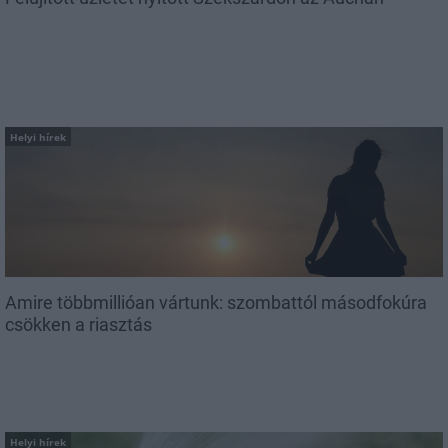
Helyi hírek
Amire többmillióan vártunk: szombattól másodfokúra
csökken a riasztás
Helyi hírek