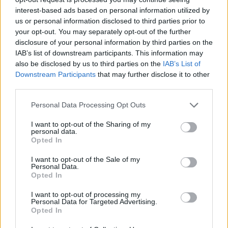
interest-based ads based on personal information utilized by
us or personal information disclosed to third parties prior to
your opt-out. You may separately opt-out of the further
disclosure of your personal information by third parties on the
IAB’s list of downstream participants. This information may
also be disclosed by us to third parties on the
IAB’s List of
Downstream Participants
that may further disclose it to other
third parties.
Please note that this website/app uses one or more Google
Tata
műemlékfelújítás
műemlék
restaurálás
Personal Data Processing Opt Outs
services and may gather and store information including but
Történelmi táj, amelynek minden köve mesél –
not limited to your visit or usage behaviour. You may click to
I want to opt-out of the Sharing of my
megújul a tatai Angolkert
personal data.
grant or deny consent to Google and its third-party tags to
Opted In
use your data for below specified purposes in below Google
A projekt részeként megújulnak a területen található
consent section.
műemlékek, köztük a különleges Műromok, valamint a közeli
I want to opt-out of the Sale of my
Personal Data.
Várkanyarban álló Nepomuki Szent János híd és szobor is.
Opted In
M1 bővítés: már zajlik a teljesen új
I want to opt-out of processing my
Personal Data for Targeted Advertising.
Bicske Kelet csomópont építése
Opted In