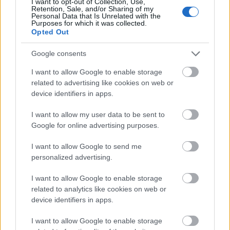
I want to opt-out of Collection, Use,
Retention, Sale, and/or Sharing of my
Personal Data that Is Unrelated with the
Új gyalogosátkelők és jelzőlámpás
Purposes for which it was collected.
csomópont épül Angyalföldön
Opted Out
Google consents
I want to allow Google to enable storage
Másfélszeresére bővítik
related to advertising like cookies on web or
Hódmezővásárhely jó hírű református
device identifiers in apps.
iskoláját
I want to allow my user data to be sent to
Google for online advertising purposes.
Látványos építési szakasz indult be a
Flórián téri felüljárón
I want to allow Google to send me
personalized advertising.
I want to allow Google to enable storage
related to analytics like cookies on web or
device identifiers in apps.
HÍRLEVÉL
I want to allow Google to enable storage