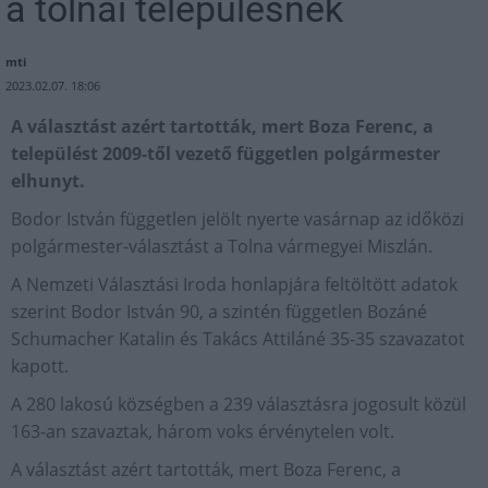
a tolnai településnek
mti
2023.02.07. 18:06
A választást azért tartották, mert Boza Ferenc, a
települést 2009-től vezető független polgármester
elhunyt.
Bodor István független jelölt nyerte vasárnap az időközi
polgármester-választást a Tolna vármegyei Miszlán.
A Nemzeti Választási Iroda honlapjára feltöltött adatok
szerint Bodor István 90, a szintén független Bozáné
Schumacher Katalin és Takács Attiláné 35-35 szavazatot
kapott.
A 280 lakosú községben a 239 választásra jogosult közül
163-an szavaztak, három voks érvénytelen volt.
A választást azért tartották, mert Boza Ferenc, a