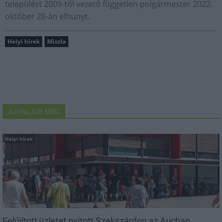
települést 2009-től vezető független polgármester 2022.
október 28-án elhunyt.
Helyi hírek
Miszla
AJÁNLJUK MÉG
Helyi hírek
Felújított üzletet nyitott Szekszárdon az Auchan