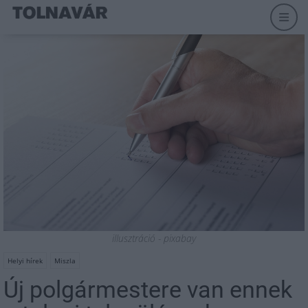
illusztráció - pixabay
Helyi hírek
Miszla
Új polgármestere van ennek